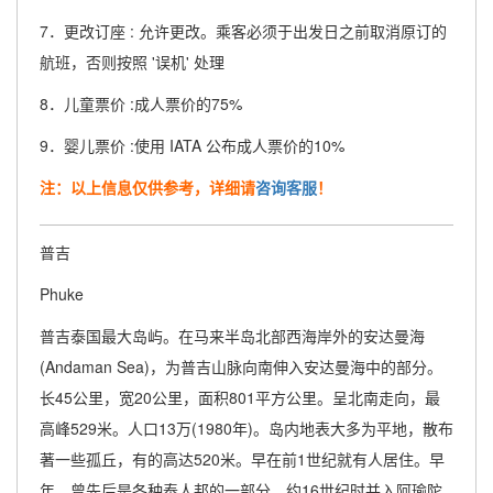
7．更改订座 : 允许更改。乘客必须于出发日之前取消原订的
航班，否则按照 '误机' 处理
8．儿童票价 :成人票价的75%
9．婴儿票价 :使用 IATA 公布成人票价的10%
注：以上信息仅供参考，详细请
咨询客服
！
普吉
Phuke
普吉泰国最大岛屿。在马来半岛北部西海岸外的安达曼海
(Andaman Sea)，为普吉山脉向南伸入安达曼海中的部分。
长45公里，宽20公里，面积801平方公里。呈北南走向，最
高峰529米。人口13万(1980年)。岛内地表大多为平地，散布
著一些孤丘，有的高达520米。早在前1世纪就有人居住。早
年，曾先后是各种泰人邦的一部分，约16世纪时并入阿瑜陀