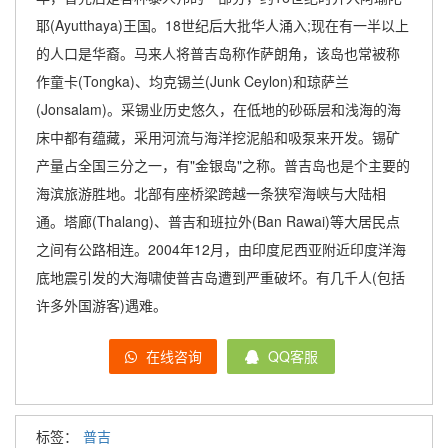
耶(Ayutthaya)王国。18世纪后大批华人涌入;现在有一半以上
的人口是华裔。马来人将普吉岛称作萨朗角，该岛也常被称
作童卡(Tongka)、均克锡兰(Junk Ceylon)和琼萨兰
(Jonsalam)。采锡业历史悠久，在低地的砂砾层和浅海的海
床中都有蕴藏，采用河流与海洋挖泥船和吸泵来开发。锡矿
产量占全国三分之一，有"金银岛"之称。普吉岛也是个主要的
海滨旅游胜地。北部有座桥梁跨越一条狭窄海峡与大陆相
通。塔廊(Thalang)、普吉和班拉外(Ban Rawai)等大居民点
之间有公路相连。2004年12月，由印度尼西亚附近印度洋海
底地震引发的大海啸使普吉岛遭到严重破坏。有几千人(包括
许多外国游客)遇难。
在线咨询
QQ客服
标签：
普吉