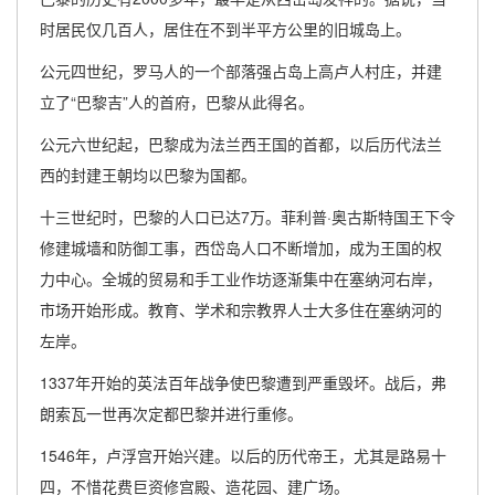
时居民仅几百人，居住在不到半平方公里的旧城岛上。
公元四世纪，罗马人的一个部落强占岛上高卢人村庄，并建
立了“巴黎吉”人的首府，巴黎从此得名。
公元六世纪起，巴黎成为法兰西王国的首都，以后历代法兰
西的封建王朝均以巴黎为国都。
十三世纪时，巴黎的人口已达7万。菲利普·奥古斯特国王下令
修建城墙和防御工事，西岱岛人口不断增加，成为王国的权
力中心。全城的贸易和手工业作坊逐渐集中在塞纳河右岸，
市场开始形成。教育、学术和宗教界人士大多住在塞纳河的
左岸。
1337年开始的英法百年战争使巴黎遭到严重毁坏。战后，弗
朗索瓦一世再次定都巴黎并进行重修。
1546年，卢浮宫开始兴建。以后的历代帝王，尤其是路易十
四，不惜花费巨资修宫殿、造花园、建广场。