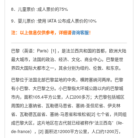
8．儿童票价 :成人票价的75%
9．婴儿票价 :使用 IATA 公布成人票价的10%
注：以上信息仅供参考，详细请
咨询客服
！
巴黎（英语：Paris）[1] ，是法兰西共和国的首都，欧洲大陆
最大城市，法国的政治、经济、文化、商业中心。巴黎是世
界四大国际大都市之一，其余分别为纽约、伦敦、和东京。
巴黎位于法国北部巴黎盆地的中央，横跨塞纳河两岸。巴黎
有小巴黎、大巴黎之分。小巴黎指大环城公路以内的巴黎城
市内，面积105.4平方公里，人口200多万；大巴黎包括城区
周围的上塞纳省、瓦勒德马恩省、塞纳-圣但尼省、伊夫林
省、瓦勒德瓦兹省、塞纳-马恩省和埃松省[2] 七个省，共同组
成巴黎大区，这片地区在古代就已经被称作“法兰西岛”（ile-
de-france），[2] 面积达12000平方公里，人口约1200万，