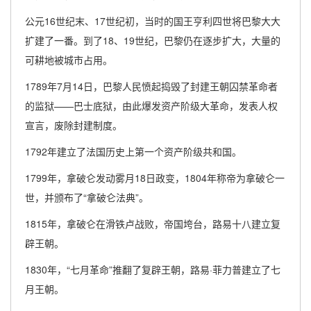
公元16世纪末、17世纪初，当时的国王亨利四世将巴黎大大
扩建了一番。到了18、19世纪，巴黎仍在逐步扩大，大量的
可耕地被城市占用。
1789年7月14日，巴黎人民愤起捣毁了封建王朝囚禁革命者
的监狱——巴士底狱，由此爆发资产阶级大革命，发表人权
宣言，废除封建制度。
1792年建立了法国历史上第一个资产阶级共和国。
1799年，拿破仑发动雾月18日政变，1804年称帝为拿破仑一
世，并颁布了“拿破仑法典”。
1815年，拿破仑在滑铁卢战败，帝国垮台，路易十八建立复
辟王朝。
1830年，“七月革命”推翻了复辟王朝，路易·菲力普建立了七
月王朝。