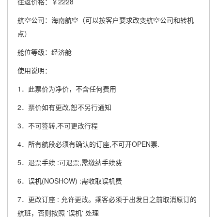
往返价格：￥2228
航空公司：海南航空（可以按客户要求改变航空公司和转机
点）
舱位等级：经济舱
使用说明：
1．此票价为净价，不含任何费用
2．票价如有更改,恕不另行通知
3．不可签转,不可更改行程
4．所有航段必须有确认的订座,不可开OPEN票.
5．退票手续 :可退票,需缴纳手续费
6．误机(NOSHOW) :需收取误机费
7．更改订座 : 允许更改。乘客必须于出发日之前取消原订的
航班，否则按照 '误机' 处理