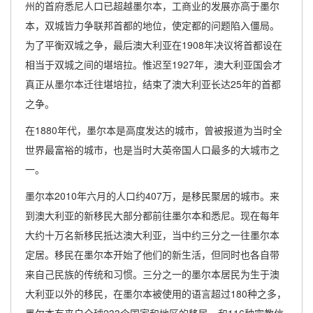
州的首府悉尼人口已超越墨尔本，工商业的发展亦高于墨尔
本，双城皆力争联邦首都的地位，使定都的问题陷入僵局。
为了平衡双城之争，最后澳大利亚在1908年决议将首都设在
相当于双城之间的堪培拉。惟迟至1927年，澳大利亚国会才
真正从墨尔本迁往堪培拉，结束了澳大利亚长达25年的首都
之争。
在1880年代，墨尔本是高度发达的城市，曾被报道为当时全
世界最富裕的城市，也是当时大英帝国人口最多的大城市之
一。
墨尔本2010年六月的人口约407万，是移民聚居的城市。来
到澳大利亚的新移民大部分都前往墨尔本和悉尼。现在每年
大约十万名新移民抵达澳大利亚，当中约三分之一往墨尔本
定居。移民在墨尔本开始了他们的新生活，但同时也各自带
来自己民族的传统和习惯。三分之一的墨尔本居民为生于澳
大利亚以外的移民，在墨尔本被使用的语言超过180种之多，