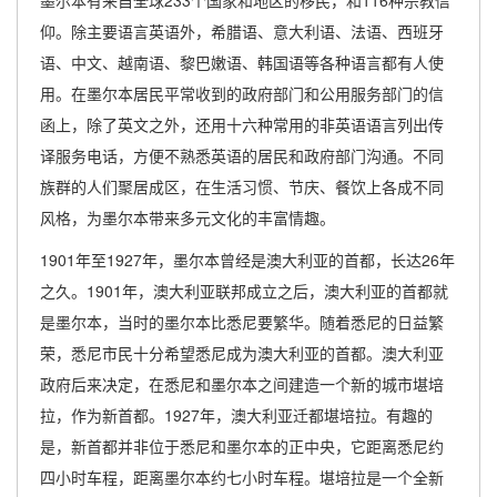
墨尔本有来自全球233个国家和地区的移民，和116种宗教信
仰。除主要语言英语外，希腊语、意大利语、法语、西班牙
语、中文、越南语、黎巴嫩语、韩国语等各种语言都有人使
用。在墨尔本居民平常收到的政府部门和公用服务部门的信
函上，除了英文之外，还用十六种常用的非英语语言列出传
译服务电话，方便不熟悉英语的居民和政府部门沟通。不同
族群的人们聚居成区，在生活习惯、节庆、餐饮上各成不同
风格，为墨尔本带来多元文化的丰富情趣。
1901年至1927年，墨尔本曾经是澳大利亚的首都，长达26年
之久。1901年，澳大利亚联邦成立之后，澳大利亚的首都就
是墨尔本，当时的墨尔本比悉尼要繁华。随着悉尼的日益繁
荣，悉尼市民十分希望悉尼成为澳大利亚的首都。澳大利亚
政府后来决定，在悉尼和墨尔本之间建造一个新的城市堪培
拉，作为新首都。1927年，澳大利亚迁都堪培拉。有趣的
是，新首都并非位于悉尼和墨尔本的正中央，它距离悉尼约
四小时车程，距离墨尔本约七小时车程。堪培拉是一个全新