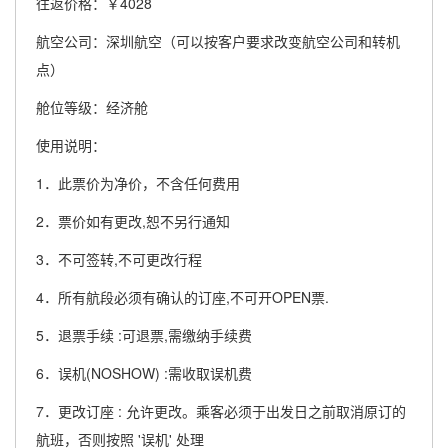
往返价格：￥4028
航空公司：深圳航空（可以按客户要求改变航空公司和转机
点）
舱位等级：经济舱
使用说明：
1．此票价为净价，不含任何费用
2．票价如有更改,恕不另行通知
3．不可签转,不可更改行程
4．所有航段必须有确认的订座,不可开OPEN票.
5．退票手续 :可退票,需缴纳手续费
6．误机(NOSHOW) :需收取误机费
7．更改订座 : 允许更改。乘客必须于出发日之前取消原订的
航班，否则按照 '误机' 处理