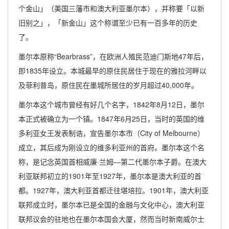
个金山」（美国三藩市和澳大利亚墨尔本），并称要「以新
旧别之」，「新金山」这个称谓至少已有一百多年的历史
了。
墨尔本原称“Bearbrass”，在欧洲人殖民范迪门斯地47年后，
即1835年设立。本城最早的原住民居住于现在的雅拉河畔以
及菲利普岛，原住民在墨城所居住的岁月超过40,000年。
墨尔本这个城市曾经有好几个名字，1842年8月12日，墨尔
本正式被确立为一个镇。1847年6月25日，当时的英国的维
多利亚女王发表制诰，宣告墨尔本市（City of Melbourne）
成立，其后成为刚设立的维多利亚州的首府。墨尔本这个名
称，是记念英国首相威廉·兰姆—第二代墨尔本子爵。在澳大
利亚联邦初立的1901年至1927年，墨尔本是澳大利亚的首
都。1927年，澳大利亚首都迁往堪培拉。1901年，澳大利亚
联邦成立时，墨尔本已是全国的金融与文化中心，澳大利亚
联邦议会的驻地也在墨尔本国会大厦，然而当时新南威尔士