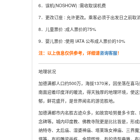
6．误机(NOSHOW) :需收取误机费
7．更改订座 : 允许更改。乘客必须于出发日之前取消
8．儿童票价 :成人票价的75%
9．婴儿票价 :使用 IATA 公布成人票价的10%
注：以上信息仅供参考，详细请
咨询客服
！
地理状况
加德满都人口约500万，海拔1370米，因坐落在
南面迎着印度洋的暖流，得天独厚的地理环境，使这
郁，鲜花盛开，是世界闻名的游览胜地。
加德满都市内名胜古迹众多，如故宫哈努曼多卡宫、
念碑等。城内印度教、佛教寺院更是比比皆是，形成
纳特寺、太后庙、湿婆神庙、塔莱珠女神庙、三界魔
塔等，有的雕梁画栋，金碧辉煌，有的造型典雅，布