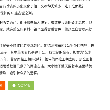
富有珍贵的历史文化价值，文物种类繁多，难于准确数计，
保护的18座古城之列。
的历史遗产，即使那些私人住宅，虽然是传统的砖木结构，但
琢，就连郊区的乡村小镇也显得古香古色，使这里自古以来就
佳景美不胜收的游览观光区。加德满都东南3公里处的帕坦，也
的庙宇，其中最著名的是建于公元12世纪的金寺，被誉为"艺术
389年，曾是摩拉王朝的都城，雄伟的摩拉王朝宫殿，是全国著
栖居着数百只猴子的两座古庙，大小猴子整天围着寺庙里精美
情趣，吸引着众多的游客。
询
QQ客服