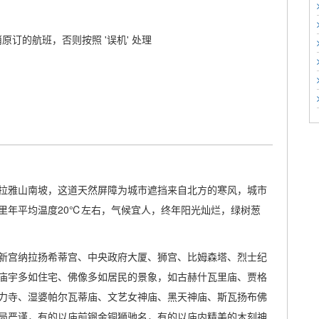
原订的航班，否则按照 '误机' 处理
喜马拉雅山南坡，这道天然屏障为城市遮挡来自北方的寒风，城市
里年平均温度20℃左右，气候宜人，终年阳光灿烂，绿树葱
新宫纳拉扬希蒂宫、中央政府大厦、狮宫、比姆森塔、烈士纪
庙宇多如住宅、佛像多如居民的景象，如古赫什瓦里庙、贾格
力寺、湿婆帕尔瓦蒂庙、文艺女神庙、黑天神庙、斯瓦扬布佛
局严谨，有的以庙前镏金铜狮驰名，有的以庙内精美的木刻神