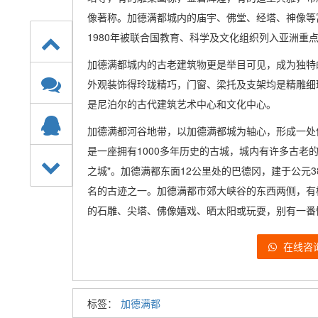
像著称。加德满都城内的庙宇、佛堂、经塔、神像等
1980年被联合国教育、科学及文化组织列入亚洲重点
加德满都城内的古老建筑物更是举目可见，成为独特
外观装饰得玲珑精巧，门窗、梁托及支架均是精雕细
是尼泊尔的古代建筑艺术中心和文化中心。
加德满都河谷地带，以加德满都城为轴心，形成一处
是一座拥有1000多年历史的古城，城内有许多古老
之城"。加德满都东面12公里处的巴德冈，建于公元
名的古迹之一。加德满都市郊大峡谷的东西两侧，有
的石雕、尖塔、佛像嬉戏、晒太阳或玩耍，别有一番
在线咨
标签：
加德满都