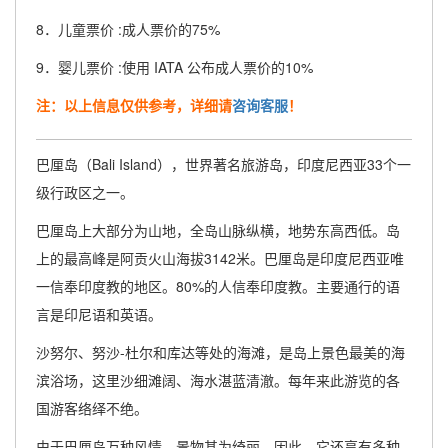
8．儿童票价 :成人票价的75%
9．婴儿票价 :使用 IATA 公布成人票价的10%
注：以上信息仅供参考，详细请
咨询客服
！
巴厘岛（Bali Island），世界著名旅游岛，印度尼西亚33个一
级行政区之一。
巴厘岛上大部分为山地，全岛山脉纵横，地势东高西低。岛
上的最高峰是阿贡火山海拔3142米。巴厘岛是印度尼西亚唯
一信奉印度教的地区。80%的人信奉印度教。主要通行的语
言是印尼语和英语。
沙努尔、努沙-杜尔和库达等处的海滩，是岛上景色最美的海
滨浴场，这里沙细滩阔、海水湛蓝清澈。每年来此游览的各
国游客络绎不绝。
由于巴厘岛万种风情，景物甚为绮丽。因此，它还享有多种