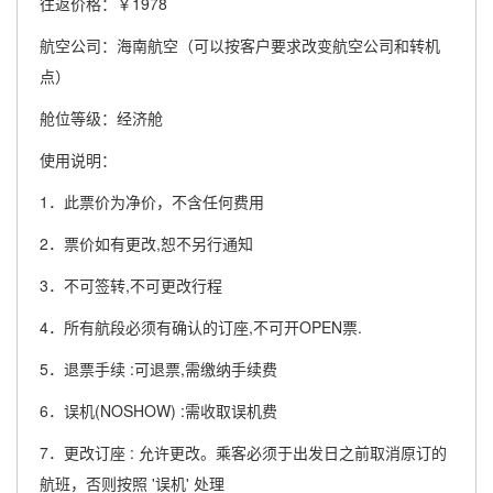
往返价格：￥1978
航空公司：海南航空（可以按客户要求改变航空公司和转机
点）
舱位等级：经济舱
使用说明：
1．此票价为净价，不含任何费用
2．票价如有更改,恕不另行通知
3．不可签转,不可更改行程
4．所有航段必须有确认的订座,不可开OPEN票.
5．退票手续 :可退票,需缴纳手续费
6．误机(NOSHOW) :需收取误机费
7．更改订座 : 允许更改。乘客必须于出发日之前取消原订的
航班，否则按照 '误机' 处理