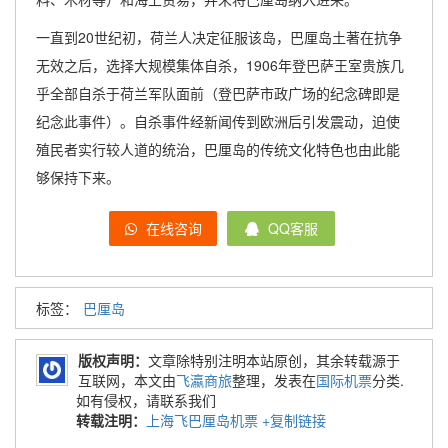
一直到20世纪初，荷兰人决定征服该岛，巴厘岛土著在抗争
无效之后，选择大规模集体自杀，1906年登巴萨王室贵族几
乎全部自杀于荷兰军队面前（登巴萨市政广场的纪念碑即是
纪念此事件）。自杀事件经新闻传到欧洲后引发震动，迫使
殖民者实行较人道的统治，巴厘岛的传统文化特色也由此能
够保持下来。
在线咨询
QQ客服
标签：
巴厘岛
版权声明：
文章除特别注明本站原创，其余转载源于
互联网，本文由
飞瀛商旅
整理，发表在
国际机票
分类.
如有侵权，请联系我们
转载注明：
上海飞巴厘岛机票
+复制链接