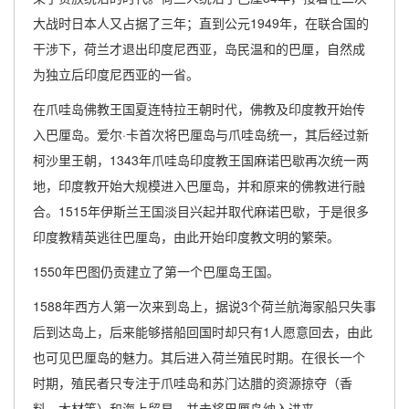
大战时日本人又占据了三年；直到公元1949年，在联合国的
干涉下，荷兰才退出印度尼西亚，岛民温和的巴厘，自然成
为独立后印度尼西亚的一省。
在爪哇岛佛教王国夏连特拉王朝时代，佛教及印度教开始传
入巴厘岛。爱尔·卡首次将巴厘岛与爪哇岛统一，其后经过新
柯沙里王朝，1343年爪哇岛印度教王国麻诺巴歇再次统一两
地，印度教开始大规模进入巴厘岛，并和原来的佛教进行融
合。1515年伊斯兰王国淡目兴起并取代麻诺巴歇，于是很多
印度教精英逃往巴厘岛，由此开始印度教文明的繁荣。
1550年巴图仍贡建立了第一个巴厘岛王国。
1588年西方人第一次来到岛上，据说3个荷兰航海家船只失事
后到达岛上，后来能够搭船回国时却只有1人愿意回去，由此
也可见巴厘岛的魅力。其后进入荷兰殖民时期。在很长一个
时期，殖民者只专注于爪哇岛和苏门达腊的资源掠夺（香
料、木材等）和海上贸易，并未将巴厘岛纳入进来。