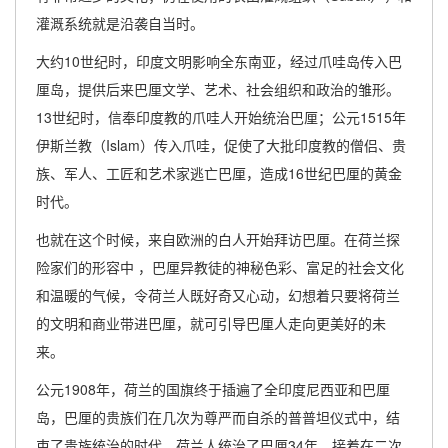
灌溉系统就是沿袭自当时。
大约10世纪时，印度文明影响全东南亚，经过爪哇岛传入巴
厘岛，提供后来巴厘文学、艺术、社会组织和政治的雏形。
13世纪时，信奉印度教的爪哇人开始统治巴厘；公元1515年
伊斯兰教（Islam）传入爪哇，促使了大批印度教的僧侣、贵
族、军人、工匠和艺术家逃亡巴厘，造成16世纪巴厘的黄金
时代。
也就在这个时候，来自欧洲的白人开始拜访巴厘。在荷兰探
险家们的形容中 ，巴厘异教徒的神秘色彩、富足的社会文化
和温暖的气候，令荷兰人既好奇又心动，幻想着只要将荷兰
的文明和商业带进巴厘，就可引导巴厘人走向更美好的未
来。
公元1908年，荷兰的国旗终于插遍了全印度尼西亚和巴厘
岛，巴厘的贵族们在几次为尊严而自杀的普普坦仪式中，结
束了贵族统治的时代。荷兰人统治了巴厘34年，接着在二次