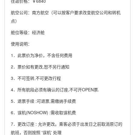
往返价格：￥6840
航空公司：南方航空（可以按客户要求改变航空公司和转机
点）
舱位等级：经济舱
使用说明：
1．此票价为净价，不含任何费用
2．票价如有更改,恕不另行通知
3．不可签转,不可更改行程
4．所有航段必须有确认的订座,不可开OPEN票.
5．退票手续 :可退票,需缴纳手续费
6．误机(NOSHOW) :需收取误机费
7．更改订座 : 允许更改。乘客必须于出发日之前取消原订的
航班，否则按照 '误机' 处理