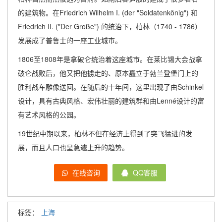
的建筑物。在Friedrich Wilhelm I. (der "Soldatenkönig") 和
Friedrich II. ("Der Große") 的统治下，柏林（1740 - 1786）
发展成了普鲁士的一座工业城市。
1806至1808年是拿破仑统治着这座城市。在莱比锡大会战拿
破仑战败后，他又把他掳走的、原本矗立于勃兰登堡门上的
胜利战车雕像送回。在随后的十年间，这里出现了由Schinkel
设计，具有古典风格、宏伟壮丽的建筑群和由Lenné设计的富
有艺术风格的公园。
19世纪中期以来，柏林不但在经济上得到了突飞猛进的发
展，而且人口也呈急遽上升的趋势。
在线咨询
QQ客服
标签：
上海