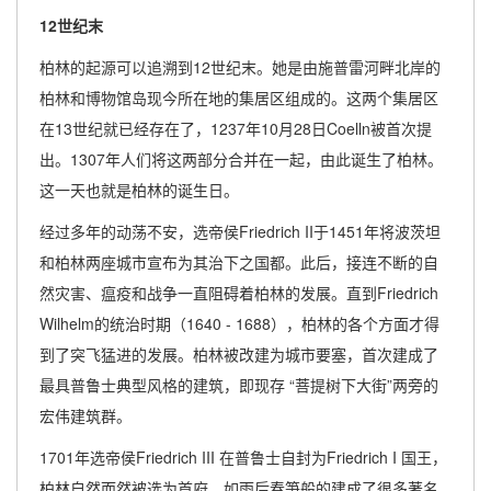
12世纪末
柏林的起源可以追溯到12世纪末。她是由施普雷河畔北岸的
柏林和博物馆岛现今所在地的集居区组成的。这两个集居区
在13世纪就已经存在了，1237年10月28日Coelln被首次提
出。1307年人们将这两部分合并在一起，由此诞生了柏林。
这一天也就是柏林的诞生日。
经过多年的动荡不安，选帝侯Friedrich II于1451年将波茨坦
和柏林两座城市宣布为其治下之国都。此后，接连不断的自
然灾害、瘟疫和战争一直阻碍着柏林的发展。直到Friedrich
Wilhelm的统治时期（1640 - 1688），柏林的各个方面才得
到了突飞猛进的发展。柏林被改建为城市要塞，首次建成了
最具普鲁士典型风格的建筑，即现存 “菩提树下大街”两旁的
宏伟建筑群。
1701年选帝侯Friedrich III 在普鲁士自封为Friedrich I 国王，
柏林自然而然被选为首府。如雨后春笋般的建成了很多著名