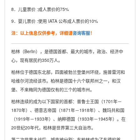
8．儿童票价 :成人票价的75%
9．婴儿票价 :使用 IATA 公布成人票价的10%
注：以上信息仅供参考，详细请
咨询客服
！
柏林（Berlin），是德国首都、最大的城市，政治、经济中
心，现有居民约350万人。
柏林位于德国东北部，四面被勃兰登堡州环绕，施普雷河和
哈维尔河流经该市。柏林是德国十六个联邦州之一，和汉
堡、不来梅同为德国仅有的三个的城市州。
柏林连续的成为以下国家的首都：普鲁士王国（1701年－
1870年）、德意志帝国（1871年－1918年）、魏玛共和国
（1919年－1933年）、纳粹德国（1933年－1945年）。在
20世纪20年代，柏林是世界第三大自治市。
第二次世界大战后，城市被分割：东柏林成为了东德的首