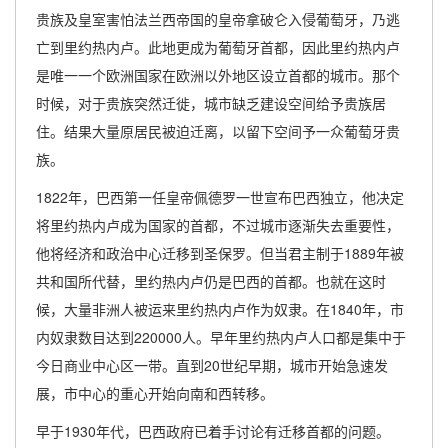
贵族及皇室害怕法兰西帝国的皇帝拿破仑入侵葡萄牙，乃逃
亡到里约热内卢。此地更成为葡萄牙首都，因此里约热内卢
是唯一一个欧洲国家在欧洲以外地区设立首都的城市。那个
时候，对于贵族突然迁徙，城市缺乏建设空间给予贵族居
住。结果大量原居民被迫迁离，以留下空间予一众葡萄牙贵
族。
1822年，巴西第一任皇帝佩德罗一世宣布巴西独立，他决定
将里约热内卢成为国家的首都，不过城市逐渐失去重要性，
他将经济和政治中心迁移到圣保罗。但当君主制于1889年被
共和国所代替，里约热内卢仍是巴西的首都。也就在这时
候，大量非洲人被运来里约热内卢作为奴隶。在1840年，市
内奴隶数目达到220000人。早年里约热内卢人口都是集中于
今日商业中心区一带。直到20世纪早期，城市开始急速发
展，市中心的重心开始向南和西转移。
早于1930年代，巴西政府已着手讨论有迁移首都的问题。