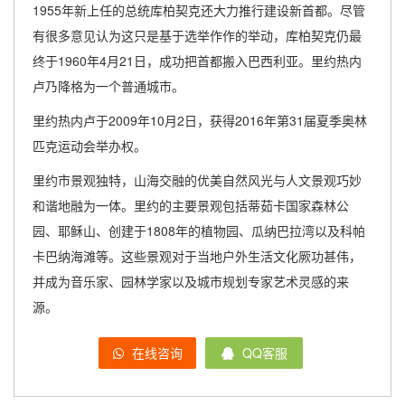
1955年新上任的总统库柏契克还大力推行建设新首都。尽管
有很多意见认为这只是基于选举作作的举动，库柏契克仍最
终于1960年4月21日，成功把首都搬入巴西利亚。里约热内
卢乃降格为一个普通城市。
里约热内卢于2009年10月2日，获得2016年第31届夏季奥林
匹克运动会举办权。
里约市景观独特，山海交融的优美自然风光与人文景观巧妙
和谐地融为一体。里约的主要景观包括蒂茹卡国家森林公
园、耶稣山、创建于1808年的植物园、瓜纳巴拉湾以及科帕
卡巴纳海滩等。这些景观对于当地户外生活文化厥功甚伟，
并成为音乐家、园林学家以及城市规划专家艺术灵感的来
源。
在线咨询
QQ客服