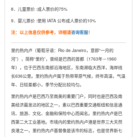
8．儿童票价 :成人票价的75%
9．婴儿票价 :使用 IATA 公布成人票价的10%
注：以上信息仅供参考，详细请
咨询客服
！
里约热内卢（葡萄牙语：Rio de Janeiro，意即“一月的
河”），简称“里约”，曾经是巴西的首都（1763年－1960
年），位于巴西东南部沿海地区，东南濒临大西洋，海岸线
长636公里。里约热内卢属于热带草原气候，终年高温，气温
年、日较差都小，季节分配比较均匀。
里约热内卢是巴西乃至南美的重要门户，同时也是巴西及南
美经济最发达的地区之一，素以巴西重要交通枢纽和信息通
讯、旅游、文化、金融和保险中心而闻名。里约热内卢是巴
西第二大工业基地。市境内的里约热内卢港是世界三大天然
良港之一，里约热内卢基督像是该市的标志，也是世界新七