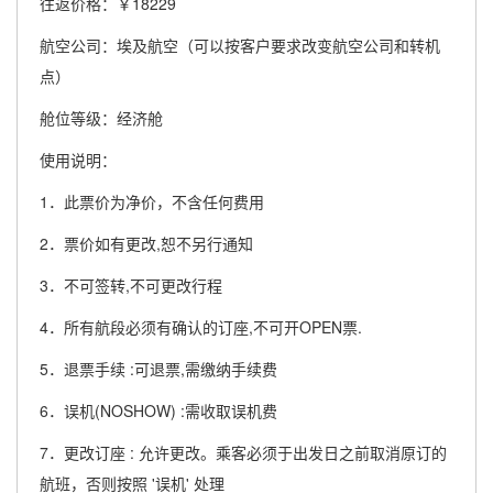
往返价格：￥18229
航空公司：埃及航空（可以按客户要求改变航空公司和转机
点）
舱位等级：经济舱
使用说明：
1．此票价为净价，不含任何费用
2．票价如有更改,恕不另行通知
3．不可签转,不可更改行程
4．所有航段必须有确认的订座,不可开OPEN票.
5．退票手续 :可退票,需缴纳手续费
6．误机(NOSHOW) :需收取误机费
7．更改订座 : 允许更改。乘客必须于出发日之前取消原订的
航班，否则按照 '误机' 处理