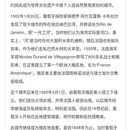
约因此成为世界文化遗产中首个入选自然景观类别的城市。
1502年1月20日，葡萄牙探险家佩德罗·阿尔瓦雷斯·卡布拉尔
发现了现今城市的所在地瓜纳巴拉湾，并称该处为Rio de
Janeiro，即“一月之河”。当时他们认为海湾实际是河口。事
实上，“河”是当时任何大面积水体的通称。随后法国也有船队
到来，作为他们走私巴西木材的大本营。1555年，法国海军
军官Nicolas Durand de Villegaignon带领了600多名战士和殖
民者，在这里建立了第一个欧洲人殖民地，名为“France
Antarctique”。殖民者主要由法国雨格诺派徒与瑞士加尔文教
徒组成。
这个城市后来在1565年3月1日，由葡萄牙殖民者入侵之下成
立。他们成功占领此城，并将法国人驱逐出境。以后城市经
常被海盗及私掠船攻击，特别是法国。因此在16世纪起，葡
萄牙人开始在此地建筑城堡，用作防御和抵抗侵略者。
此城市继续成为殖民地首都，直到1808年为止。当时葡萄牙