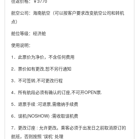
往返价格：￥3770
航空公司：海南航空（可以按客户要求改变航空公司和转机
点）
舱位等级：经济舱
使用说明：
1．此票价为净价，不含任何费用
2．票价如有更改,恕不另行通知
3．不可签转,不可更改行程
4．所有航段必须有确认的订座,不可开OPEN票.
5．退票手续 :可退票,需缴纳手续费
6．误机(NOSHOW) :需收取误机费
7．更改订座 : 允许更改。乘客必须于出发日之前取消原订的
航班，否则按照 '误机' 处理