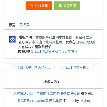
在线咨询
QQ客服
标签：
马德里
版权声明：
文章除特别注明本站原创，其余转载源于
互联网，本文由
飞瀛商旅
整理，发表在
国际机票
分类.
如有侵权，请联系我们
转载注明：
深圳飞马德里机票
+复制链接
←
深圳飞里约热内卢机票
深圳飞曼谷机票
→
评论已关闭！
©
旅游动力网
-
广州市飞瀛商务服务有限公司
旗下网站
粤ICP备11023295号
网站地图
Theme by
iMahui