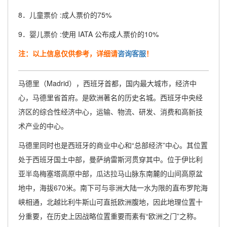
8．儿童票价 :成人票价的75%
9．婴儿票价 :使用 IATA 公布成人票价的10%
注：以上信息仅供参考，详细请
咨询客服
！
马德里（Madrid），西班牙首都，国内最大城市，经济中
心，马德里省首府。是欧洲著名的历史名城。西班牙中央经
济区的综合性经济中心，运输、物流、研发、消费和高新技
术产业的中心。
马德里同时也是西班牙的商业中心和“总部经济”中心。其位置
处于西班牙国土中部，曼萨纳雷斯河贯穿其中。位于伊比利
亚半岛梅塞塔高原中部，瓜达拉马山脉东南麓的山间高原盆
地中，海拔670米。南下可与非洲大陆一水为限的直布罗陀海
峡相通，北越比利牛斯山可直抵欧洲腹地，因此地理位置十
分重要，在历史上因战略位置重要而素有“欧洲之门”之称。