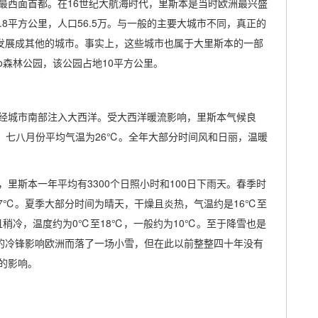
最西面首都。在16世纪大航海时代，里斯本是当时欧洲最兴盛
8平方公里，人口56.5万。与一般的主要大城市不同，真正的
则发展成其他的城市。事实上，这些城市也属于大里斯本的一部
to森林公园，该公园占地10平方公里。
经城市南部注入大西洋。受大西洋暖流影响，里斯本气候良
，七八月份平均气温为26℃。全年大部分时间风和日丽，温暖
里斯本一年平均有3300个日照小时和100日下雨天。春季时
7℃。夏季大部分时间为晴天，干燥且炎热，气温约是16℃至
且稍冷，温度约为0℃至18℃，一般约为10℃。至于降雪也是
北极的冷锋影响欧洲而落了一场小雪，但在此以前整整四十年没有
的影响。