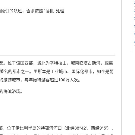
原订的航班，否则按照 '误机' 处理
的首都。位于该国西部，城北为辛特拉山，城南临塔古斯河，距离
欧著名的都市之一。里斯本是工业城市、国际化都市，如今是葡
的旅游城市，每年接待游客超过100万人次。
的海滨浴场。
都，位于伊比利半岛的特茹河河口（北纬38°42'、西经9°5'），