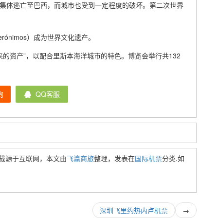
室集体逃亡至巴西，而城市也受到一定程度的破坏。第二次世界
Jerónimos）成为世界文化遗产。
来的资产”，以配合里斯本海洋城市的特色。博览会举行共132
询
QQ客服
载源于互联网，本文由
飞瀛商旅
整理，发表在
国际机票
分类.如
深圳飞里约热内卢机票
→