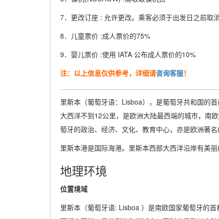
7．更改订座 : 允许更改。乘客必须于出发日之前取消
8．儿童票价 :成人票价的75%
9．婴儿票价 :使用 IATA 公布成人票价的10%
注：以上信息仅供参考，详细请
咨询客服
！
里斯本（葡萄牙语：Lisboa），是葡萄牙共和国
大西洋不到12公里，是欧洲大陆最西端的城市，南
萄牙的政治、经济、文化、教育中心，亦是欧洲著名
里斯本港是国际海港。里斯本西部大西洋沿岸有美丽
地理环境
位置境域
里斯本（葡萄牙语: Lisboa ）是南欧国家葡萄牙的首