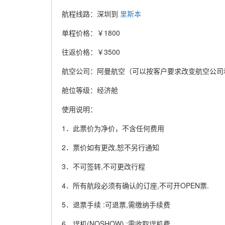
航程线路：深圳到
里斯本
单程价格：￥1800
往返价格：￥3500
航空公司：阿曼航空（可以按客户要求改变航空公司
舱位等级：经济舱
使用说明：
1．此票价为净价，不含任何费用
2．票价如有更改,恕不另行通知
3．不可签转,不可更改行程
4．所有航段必须有确认的订座,不可开OPEN票.
5．退票手续 :可退票,需缴纳手续费
6．误机(NOSHOW) :需收取误机费