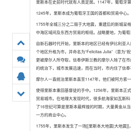
里斯本在史前时代就有人类定居。1147年，葡萄牙
1245年，里斯本成为葡萄牙王国的首都和贸易中心
1755年全城三分之二毁于大地震，重建后的新城呈
中海区域间及东西方贸易的枢纽。战略要地，为葡萄
自新石器时代开始，里斯本的地区已经有伊比利亚人
个地区升格为市，并命名为“Felicitas Julia
更被摩尔人所夺取，信奉伊斯兰教的摩尔人除了在市
的统治下，城市发展迅速，而在当时，市内住了信奉
摩尔人一直统治里斯本直至1147年，他们被阿方索
使得里斯本重回基督徒的手中。1256年，里斯本正
贸易城市。在地理大发现时代，很多航海家如瓦斯科
了16世纪可算是里斯本最辉煌的时期，大量黄金从
一方的商业中心。
1755年，里斯本发生了一场[[里斯本大地震|大地