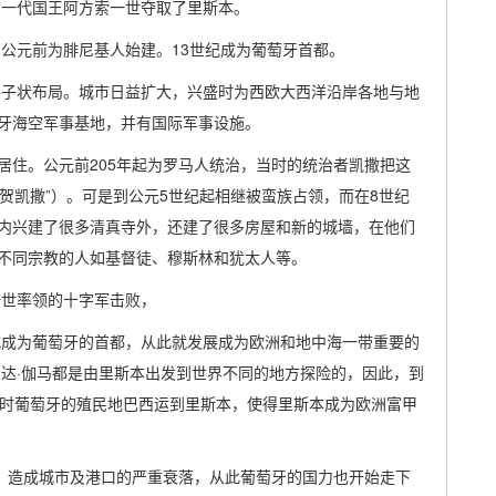
第一代国王阿方索一世夺取了里斯本。
。公元前为腓尼基人始建。13世纪成为葡萄牙首都。
格子状布局。城市日益扩大，兴盛时为西欧大西洋沿岸各地与地
牙海空军事基地，并有国际军事设施。
居住。公元前205年起为罗马人统治，当时的统治者凯撒把这
”（意为“祝贺凯撒”）。可是到公元5世纪起相继被蛮族占领，而在8世纪
内兴建了很多清真寺外，还建了很多房屋和新的城墙，在他们
不同宗教的人如基督徒、穆斯林和犹太人等。
一世率领的十字军击败，
式成为葡萄牙的首都，从此就发展成为欧洲和地中海一带重要的
·达·伽马都是由里斯本出发到世界不同的地方探险的，因此，到
当时葡萄牙的殖民地巴西运到里斯本，使得里斯本成为欧洲富甲
震]]，造成城市及港口的严重衰落，从此葡萄牙的国力也开始走下