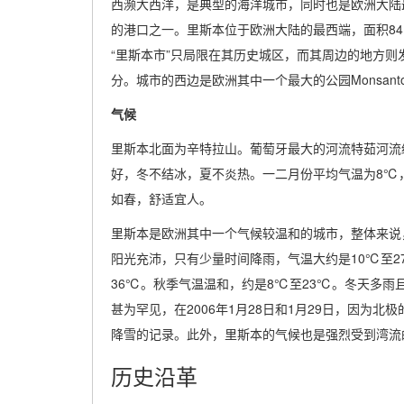
西濒大西洋，是典型的海洋城市，同时也是欧洲大陆
的港口之一。里斯本位于欧洲大陆的最西端，面积84.
“里斯本市”只局限在其历史城区，而其周边的地方
分。城市的西边是欧洲其中一个最大的公园Monsan
气候
里斯本北面为辛特拉山。葡萄牙最大的河流特茹河流
好，冬不结冰，夏不炎热。一二月份平均气温为8℃
如春，舒适宜人。
里斯本是欧洲其中一个气候较温和的城市，整体来说，
阳光充沛，只有少量时间降雨，气温大约是10℃至2
36℃。秋季气温温和，约是8℃至23℃。冬天多雨
甚为罕见，在2006年1月28日和1月29日，因为
降雪的记录。此外，里斯本的气候也是强烈受到湾流
历史沿革