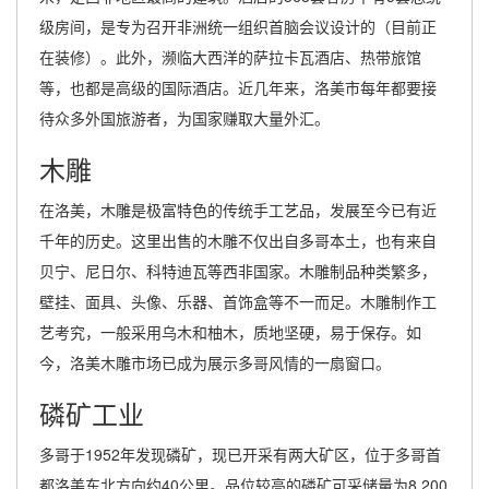
级房间，是专为召开非洲统一组织首脑会议设计的（目前正
在装修）。此外，濒临大西洋的萨拉卡瓦酒店、热带旅馆
等，也都是高级的国际酒店。近几年来，洛美市每年都要接
待众多外国旅游者，为国家赚取大量外汇。
木雕
在洛美，木雕是极富特色的传统手工艺品，发展至今已有近
千年的历史。这里出售的木雕不仅出自多哥本土，也有来自
贝宁、尼日尔、科特迪瓦等西非国家。木雕制品种类繁多，
壁挂、面具、头像、乐器、首饰盒等不一而足。木雕制作工
艺考究，一般采用乌木和柚木，质地坚硬，易于保存。如
今，洛美木雕市场已成为展示多哥风情的一扇窗口。
磷矿工业
多哥于1952年发现磷矿，现已开采有两大矿区，位于多哥首
都洛美东北方向约40公里。品位较高的磷矿可采储量为8,200