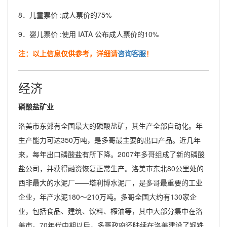
8．儿童票价 :成人票价的75%
9．婴儿票价 :使用 IATA 公布成人票价的10%
注：以上信息仅供参考，详细请
咨询客服
！
经济
磷酸盐矿业
洛美市东郊有全国最大的磷酸盐矿，其生产全部自动化。年
生产能力可达350万吨，是多哥最主要的出口产品。近几年
来，每年出口磷酸盐有所下降。2007年多哥组成了新的磷酸
盐公司，并获得融资恢复正常生产。洛美市东北80公里处的
西非最大的水泥厂——塔利博水泥厂，是多哥最重要的工业
企业，年产水泥180～210万吨。多哥全国大约有130家企
业，包括食品、建筑、饮料、榨油等，其中大部分集中在洛
美市。70年代中期以后，多哥政府还陆续在洛美建设了钢铁