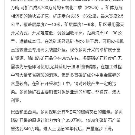
万吨,可折合成3,700万吨的五氧化二磷（P2O5）。矿体为海
相沉积的磷块岩矿床，矿床走向长35－36公里，最大宽度2.5
公里，覆盖层厚度7－40米，矿层厚度4－6米。矿区采用露天
开采方式，开采难度低，资源回收率高。距离海岸10－30公
里，运输成本低。在洗矿场经选矿-脱水-烘干后，可用皮带机
直接输送至专用码头装船外运。现今多哥开采的磷矿属于富
矿资源，输出的矿石品位在36%左右。多哥磷矿石粒度细,无
需事先研磨即可使用,尤其适用于湿法制作磷酸，在加工过程
中可大量节省硫酸的消耗。但是多哥磷矿成分中重金属镉的
含量较高，在矿石开采和加工中，镉对环境产生一定的污
染。多哥磷矿石主要销售对象是亚洲的印度、菲律宾，澳大
利亚，
巴西和墨西哥。多哥探明还有5亿吨的碳磷灰石的储量。多哥
磷矿开采的原设计能力为年产350万吨。1989年磷矿石产量
曾达到340万吨。进入上世纪90年代后，产量逐步下滑，