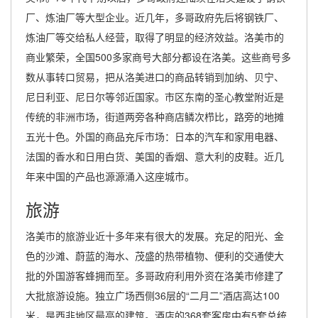
厂、炼油厂等大型企业。近几年，多哥政府先后将钢铁厂、
炼油厂等交给私人经营，取得了明显的经济效益。洛美市的
商业繁荣，全国500多家商号大部分都设在洛美。这些商号多
数从事转口贸易，把从洛美进口的商品转销到加纳、贝宁、
尼日利亚、尼日尔等邻近国家。市区东南的圣心教堂附近是
传统的非洲市场，街道两旁各种商店鳞次栉比，路旁的地摊
五光十色。外国的商品充斥市场：日本的汽车和家用电器、
法国的香水和日用白货、美国的香烟、意大利的皮鞋。近几
年来中国的产品也源源涌入这座城市。
旅游
洛美市的旅游业近十多年来有很大的发展。充足的阳光、金
色的沙滩、蔚蓝的海水、茂盛的热带植物、便利的交通使大
批的外国游客蜂拥而至。多哥政府利用外资在洛美市修建了
大批旅游设施。独立广场西侧36层的“二月二”酒店高达100
米，是西非地区最高的建筑。酒店的368套客房中有5套总统