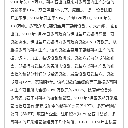
2006年为115万吨。磷矿石出口原来对多哥国内生产总值的
贡献率是10%，现已降至5%以下。原因之一是，设备陈旧，
开工不足，2004年开工率50%，产量120万吨。2006年为
130万吨。多哥迫切需要资金用于更新设备，扩大产能，增加
出口。2007年9月28日多哥政府与伊斯兰开发银行签署一项
贷款协定。伊斯兰开发银行向多哥政府贷款4,511万欧元，以
重振多哥的磷矿生产。该笔贷款主要用于更新磷矿生产的采
掘、运输、加工、装运设备及机械。贷款方式为分期付款销
售，即银行为受益人购买所需设备，受益方以磷矿产品的销
售收入和部分利润分期偿还贷款，最后设备归受益方。贷款
期限为12年，宽限期4年。该笔贷款的金额约等于重振多哥磷
矿生产项目所需金额6,050万欧元的74,6%。除更新设备外，
多哥还加强了对磷矿的控制和管理。2007年5月国家将开采经
营权收归国有,组建成如今的新磷矿公司(SNPT)。多哥新磷矿
公司（SNPT）属国有企业，注册资本为150亿西非法郎。多
哥磷矿的开采经营曾经历了几个阶段，1961－1974年由私营