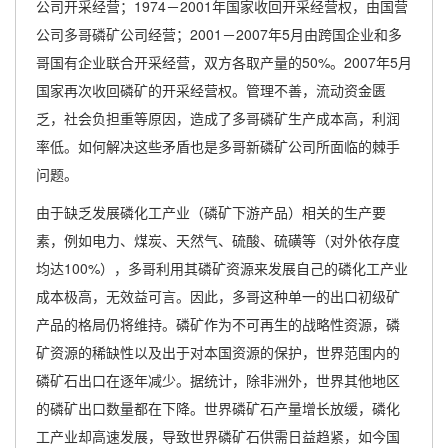
公司开采经营；1974－2001年国家收回开采经营权，由国营
公司多哥磷矿公司经营；2001－2007年5月由跨国企业和多
哥国有企业联合开采经营，双方各取产量的50%。2007年5月
国家再次收回磷矿的开采经营权。管理不善，流动资金匮
乏，社会负担重等原因，造成了多哥磷矿生产成本高，利润
率低。如何解决这些矛盾也是多哥新磷矿公司所面临的棘手
问题。
由于缺乏发展磷化工产业（磷矿下游产品）相关的生产要
素，例如电力、煤炭、天然气、硫酸、硫磺等（对外依存度
均达100%），多哥利用其磷矿资源来发展自己的磷化工产业
成本极高，无效益可言。因此，多哥这种单一的出口初级矿
产品的格局仍将维持。磷矿作为不可再生的战略性资源，磷
矿资源的稀缺性以及出于对本国资源的保护，世界范围内的
磷矿石出口在逐年减少。据统计，除非洲外，世界其他地区
的磷矿出口数量都在下降。世界磷矿石产量增长放缓，磷化
工产业却高速发展，导致世界磷矿石供需日益趋紧，如今国