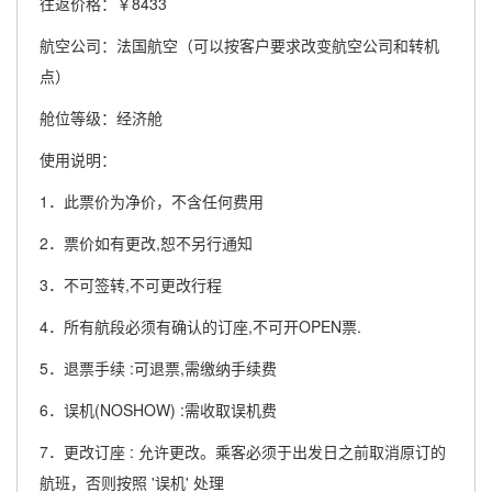
往返价格：￥8433
航空公司：法国航空（可以按客户要求改变航空公司和转机
点）
舱位等级：经济舱
使用说明：
1．此票价为净价，不含任何费用
2．票价如有更改,恕不另行通知
3．不可签转,不可更改行程
4．所有航段必须有确认的订座,不可开OPEN票.
5．退票手续 :可退票,需缴纳手续费
6．误机(NOSHOW) :需收取误机费
7．更改订座 : 允许更改。乘客必须于出发日之前取消原订的
航班，否则按照 '误机' 处理