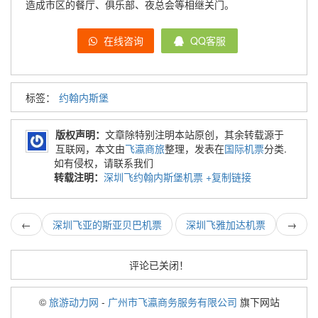
造成市区的餐厅、俱乐部、夜总会等相继关门。
在线咨询
QQ客服
标签：
约翰内斯堡
版权声明：
文章除特别注明本站原创，其余转载源于
互联网，本文由
飞瀛商旅
整理，发表在
国际机票
分类.
如有侵权，请联系我们
转载注明：
深圳飞约翰内斯堡机票
+复制链接
←
深圳飞亚的斯亚贝巴机票
深圳飞雅加达机票
→
评论已关闭！
©
旅游动力网
-
广州市飞瀛商务服务有限公司
旗下网站