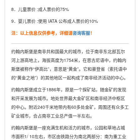
8．儿童票价 :成人票价的75%
9．婴儿票价 :使用 IATA 公布成人票价的10%
注：以上信息仅供参考，详细请
咨询客服
！
约翰内斯堡是南非共和国最大的城市，位于南非东北部瓦尔
河上游高地上，海拔高度为1754米，在恩古尼语中，约翰内
斯堡被称作“伊高比”，意思是“黄金”。它和豪登省（索托语中
的“黄金之地”）的其他地区一起构成了南非经济活动的中心。
约翰内斯堡成立于1886年，原是一个探矿站，随金矿的发现
和开采发展为城市。地处世界最大金矿区和南非经济中枢区
的中心。附近240千米地带内有60多处金矿，周围还有众多工
矿业城市，合占南非工业总产值一半左右。
约翰内斯堡是一座充满生机和活力的城市，公园和草地占城
市面积1/ 10左右，市区由铁路分为南北两部分：南为重工业