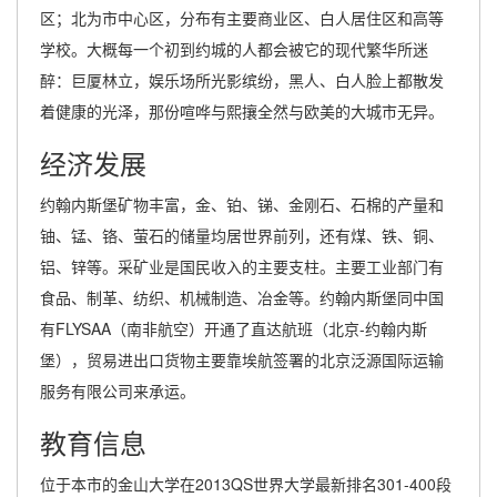
区；北为市中心区，分布有主要商业区、白人居住区和高等
学校。大概每一个初到约城的人都会被它的现代繁华所迷
醉：巨厦林立，娱乐场所光影缤纷，黑人、白人脸上都散发
着健康的光泽，那份喧哗与熙攘全然与欧美的大城市无异。
经济发展
约翰内斯堡矿物丰富，金、铂、锑、金刚石、石棉的产量和
铀、锰、铬、萤石的储量均居世界前列，还有煤、铁、铜、
铝、锌等。采矿业是国民收入的主要支柱。主要工业部门有
食品、制革、纺织、机械制造、冶金等。约翰内斯堡同中国
有FLYSAA（南非航空）开通了直达航班（北京-约翰内斯
堡），贸易进出口货物主要靠埃航签署的北京泛源国际运输
服务有限公司来承运。
教育信息
位于本市的金山大学在2013QS世界大学最新排名301-400段