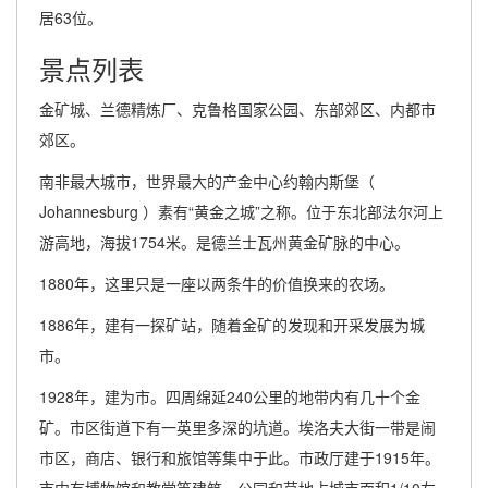
居63位。
景点列表
金矿城、兰德精炼厂、克鲁格国家公园、东部郊区、内都市
郊区。
南非最大城市，世界最大的产金中心约翰内斯堡（
Johannesburg ）素有“黄金之城”之称。位于东北部法尔河上
游高地，海拔1754米。是德兰士瓦州黄金矿脉的中心。
1880年，这里只是一座以两条牛的价值换来的农场。
1886年，建有一探矿站，随着金矿的发现和开采发展为城
市。
1928年，建为市。四周绵延240公里的地带内有几十个金
矿。市区街道下有一英里多深的坑道。埃洛夫大街一带是闹
市区，商店、银行和旅馆等集中于此。市政厅建于1915年。