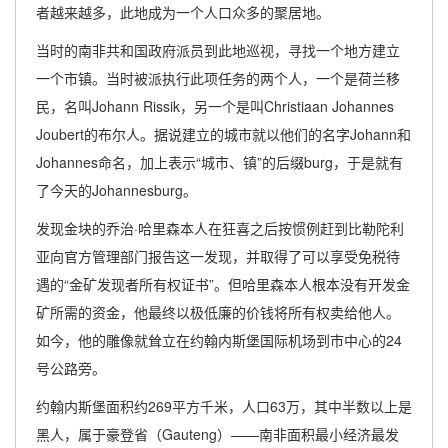
者越来越多，此地成为一个人口众多的聚居地。
当时的南非共和国政府派员到此地巡视，寻找一个地方建立
一个市镇。当时被派执行此项任务的两个人，一个是荷兰移
民，名叫Johann Rissik，另一个是叫Christiaan Johannes
Joubert的布尔人。据说建立的城市就以他们的名字Johann和
Johannes命名，加上表示“城市、镇”的后缀burg，于是就有
了今天的Johannesburg。
发现金块的乔治·哈里森本人在狂喜之后按惯例赶到比勒陀利
亚向官方管理部门报告这一发现，并取得了可以享受免税待
遇的“金矿发现者所有权证书”。但哈里森本人根本没有开发金
矿所需的资金，他最终以极低廉的价钱将所有权卖给他人。
如今，他的雕像就耸立在约翰内斯堡国际机场到市中心的24
号公路旁。
约翰内斯堡面积约269平方千米，人口63万，其中半数以上是
黑人，属于豪登省（Gauteng）——南非面积最小经济最发