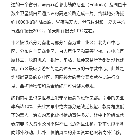
达的一个省份，与南非首都比勒陀尼亚（Pretorla）及周围十
数个卫星城由四通八达的高速公路连成一片。约城地处海拔
约1800米的内陆高原，昼夜温差大，但气候温和。夏天平均
气温在摄氏20℃，冬天则在摄氏11℃左右。
市区被铁路分为南北两部分：南为重工业区；北为市中心
区，分布有主要商业区、白人居住区和高等学校。市中心巨
厦林立，政府机关、银行、车站、证券交易所等都是现代建
筑。市区最吸引游客的是高达五十层的卡尔敦中心。此处是
约城最高级的商业区，国际较大的黄金买卖就在此进行交
易。金矿博物馆和黄金精练厂可供游人参观。
约翰内斯堡也是世界上犯罪率最高的恐怖之都。南非的失业
率高达40%，失业大军中绝大部分是缺乏技能、教育程度低
下的黑人。治安的恶化使得抢劫事件多发，让中上阶级或代
表南非的大资本公司不得不往北边郊区迁移，都市机能不断
向郊外移动。此外，惧怕风险的外国资本也跟着向外迁移，