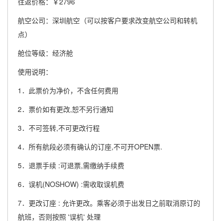
往返价格：￥2796
航空公司：深圳航空（可以按客户要求改变航空公司和转机
点）
舱位等级：经济舱
使用说明：
1．此票价为净价，不含任何费用
2．票价如有更改,恕不另行通知
3．不可签转,不可更改行程
4．所有航段必须有确认的订座,不可开OPEN票.
5．退票手续 :可退票,需缴纳手续费
6．误机(NOSHOW) :需收取误机费
7．更改订座 : 允许更改。乘客必须于出发日之前取消原订的
航班，否则按照 '误机' 处理