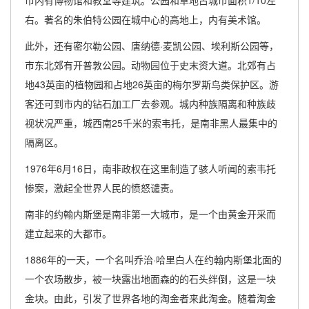
市内有博物馆和教堂等建筑。公园和草地占城市面积1/10左
右。著名的朱伯特公园在城中心的高地上，内有美术馆。
此外，还有密尔勒公园、唐纳德·麦凯公园、埃利斯公园等，
市东北郊有开普敦公园。动物园位于史末资大道。北郊有占
地43英亩的植物园和占地26英亩的梅尔罗斯鸟类保护区。游
客还可到市内的钻石加工厂去参观。城内种族隔离和种族歧
视状况严重，城西南25千米的索韦托，是南非黑人最集中的
隔离区。
1976年6月16日，南非政权在这里制造了骇人听闻的索韦托
惨案，激起全世界人民的愤怒谴责。
南非的约翰内斯堡是南非第一大城市，是一个由黄金开采而
建立起来的大都市。
1886年的一天，一个名叫乔治·哈里白人在约翰内斯堡北面的
一个农场散步，被一块露出地面森的的石头绊倒，这是一块
金块。由此，引发了世界各地的淘金者来此淘金。随着淘金