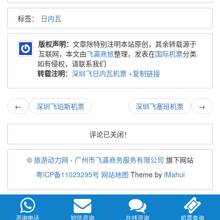
标签：
日内瓦
版权声明：
文章除特别注明本站原创，其余转载源于
互联网，本文由
飞瀛商旅
整理，发表在
国际机票
分类.
如有侵权，请联系我们
转载注明：
深圳飞日内瓦机票
+复制链接
←
深圳飞珀斯机票
深圳飞塞班机票
→
评论已关闭！
©
旅游动力网
-
广州市飞瀛商务服务有限公司
旗下网站
粤ICP备11023295号
网站地图
Theme by
iMahui
咨询电话
短信咨询
在线咨询
机票查询