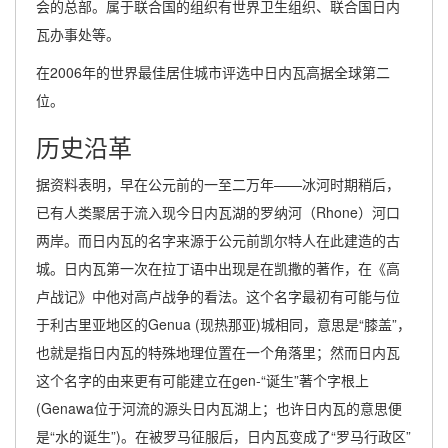
会的总部。属于联合国的组织有世界卫生组织、联合国日内
瓦办事处等。
在2006年的世界最佳居住城市评选中日内瓦高据全球第二
位。
历史沿革
据资料表明，早在公元前的一至二万年——冰河时期稍后，
已有人类聚居于流入现今日内瓦湖的罗纳河（Rhone）河口
两岸。而日内瓦的名字来源于公元前凯尔特人在此建造的古
城。日内瓦第一次在拉丁语中出现是在凯撒的著作，在《高
卢战记》中他对高卢战争的看法。这个名字最初有可能与位
于利古里亚地区的Genua (现热那亚)城相同，意思是“膝盖”，
也就是指日内瓦的特殊地理位置在一个角落里；然而日内瓦
这个名字的由来更有可能建立在gen-“诞生”著个字根上
(Genawa位于河流的源头日内瓦湖上；也许日内瓦的意思便
是“水的诞生”)。在被罗马征服后，日内瓦变成了“罗马行政区”