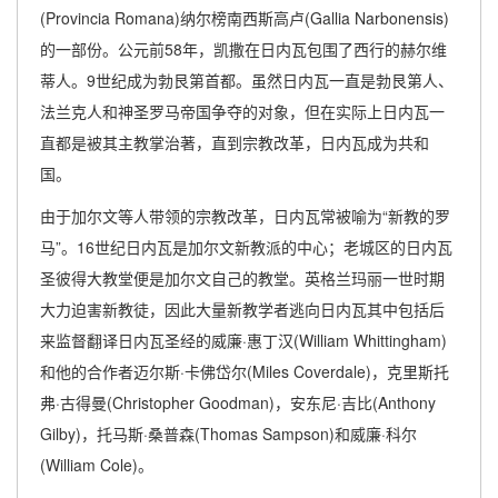
(Provincia Romana)纳尔榜南西斯高卢(Gallia Narbonensis)
的一部份。公元前58年，凯撒在日内瓦包围了西行的赫尔维
蒂人。9世纪成为勃艮第首都。虽然日内瓦一直是勃艮第人、
法兰克人和神圣罗马帝国争夺的对象，但在实际上日内瓦一
直都是被其主教掌治著，直到宗教改革，日内瓦成为共和
国。
由于加尔文等人带领的宗教改革，日内瓦常被喻为“新教的罗
马”。16世纪日内瓦是加尔文新教派的中心；老城区的日内瓦
圣彼得大教堂便是加尔文自己的教堂。英格兰玛丽一世时期
大力迫害新教徒，因此大量新教学者逃向日内瓦其中包括后
来监督翻译日内瓦圣经的威廉·惠丁汉(William Whittingham)
和他的合作者迈尔斯·卡佛岱尔(Miles Coverdale)，克里斯托
弗·古得曼(Christopher Goodman)，安东尼·吉比(Anthony
Gilby)，托马斯·桑普森(Thomas Sampson)和威廉·科尔
(William Cole)。