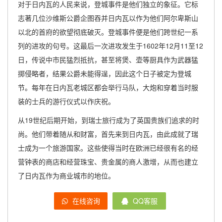
对于日内瓦的人民来说，登城事件是他们独立的象征。它标
志著几位沙维斯公爵企图吞并日内瓦以作为他们阿尔卑斯山
以北的首府的欲望彻底破灭。登城事件便是他们跨世纪一系
列的进攻的句号。这最后一次进攻发生于1602年12月11至12
日，传说中市民猛烈抵抗，甚至将煲、壶等厨具作为武器猛
掷侵略者，结果公爵未能得逞，因此这个日子被定为登城
节。每年在日内瓦老城区都会举行马队，大炮和穿着当时服
装的士兵的游行仪式以作庆祝。
从19世纪后期开始，到瑞士旅行成为了英国贵族们追求的时
尚。他们带着随从和财富，首先来到日内瓦，由此成就了瑞
士成为一个旅游国家。这些使得当时在欧洲已经很有名的经
营钟表的商店和经营珠宝、贵金属的商人激增，从而也建立
了日内瓦作为商业城市的地位。
在线咨询
QQ客服