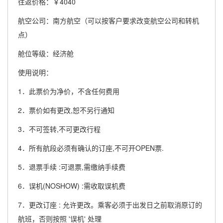
往返价格：￥4040
航空公司：南方航空（可以按客户要求改变航空公司和转机
点）
舱位等级：经济舱
使用说明：
1．此票价为净价，不含任何费用
2．票价如有更改,恕不另行通知
3．不可签转,不可更改行程
4．所有航段必须有确认的订座,不可开OPEN票.
5．退票手续 :可退票,需缴纳手续费
6．误机(NOSHOW) :需收取误机费
7．更改订座 : 允许更改。乘客必须于出发日之前取消原订的
航班，否则按照 '误机' 处理