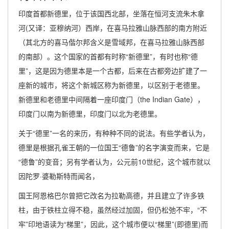
印度首都新德里，位于该国西北部，坐落在恒河支流朱木拿
河(又译：亚穆纳河）西岸，在喜马拉雅山脉西部的南方附近
（其北方的喜马偕尔邦含义是雪域邦，在喜马拉雅山脉西部
的南部）。这个国家的首都有时称“新德里”，有时也称“德
里”，这是因为德里本是一个古都，后来在古都旁边扩建了一
座新的城市，将这个新城区称为新德里，以区别于老德里。
新德里和老德里中间隔着一座印度门（the Indian Gate），
印度门以南为新德里，印度门以北为老德里。
关于“德里”一名的来历，有种种不同的说法。有些学者认为，
德里是根据孔雀王朝的一位国王“德鲁”的名字演变而来，它是
“德鲁”的变音；另有学者认为，公元前10世纪，这个城市就以
因陀罗·婆勒斯特而闻名，
国王阿恩格巴尔曾把它改名为拉勒高德，并且建立了许多铁
柱，由于铁柱立得不稳，虽然经过加固，但仍松弛不牢，“不
牢”印地语读为“梯里”，因此，这个城市便以“梯里”(即德里)而