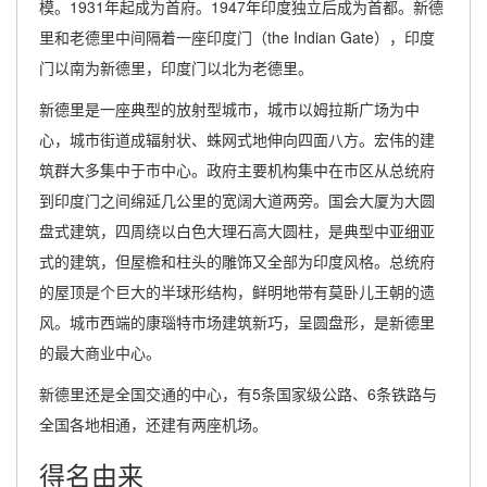
模。1931年起成为首府。1947年印度独立后成为首都。新德
里和老德里中间隔着一座印度门（the Indian Gate），印度
门以南为新德里，印度门以北为老德里。
新德里是一座典型的放射型城市，城市以姆拉斯广场为中
心，城市街道成辐射状、蛛网式地伸向四面八方。宏伟的建
筑群大多集中于市中心。政府主要机构集中在市区从总统府
到印度门之间绵延几公里的宽阔大道两旁。国会大厦为大圆
盘式建筑，四周绕以白色大理石高大圆柱，是典型中亚细亚
式的建筑，但屋檐和柱头的雕饰又全部为印度风格。总统府
的屋顶是个巨大的半球形结构，鲜明地带有莫卧儿王朝的遗
风。城市西端的康瑙特市场建筑新巧，呈圆盘形，是新德里
的最大商业中心。
新德里还是全国交通的中心，有5条国家级公路、6条铁路与
全国各地相通，还建有两座机场。
得名由来