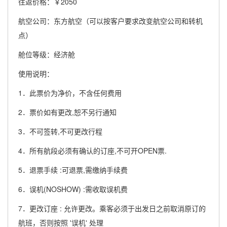
往返价格：￥2050
航空公司：东方航空（可以按客户要求改变航空公司和转机
点）
舱位等级：经济舱
使用说明：
1．此票价为净价，不含任何费用
2．票价如有更改,恕不另行通知
3．不可签转,不可更改行程
4．所有航段必须有确认的订座,不可开OPEN票.
5．退票手续 :可退票,需缴纳手续费
6．误机(NOSHOW) :需收取误机费
7．更改订座 : 允许更改。乘客必须于出发日之前取消原订的
航班，否则按照 '误机' 处理