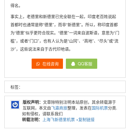
得名。
事实上，老德里和新德里已完全联在一起，印度老百姓说起
首都时也通常是称“德里”，而非“新德里”。所以，称印度首都
为“德里”似乎更符合现实。“德里”一词来自波斯语，意思为“门
槛”，或者“门口”，也有人认为是“山冈”、“高地”、“尽头”或“流
沙”，这些说法来自于古代印地语。
在线咨询
QQ客服
标签：
版权声明：
文章除特别注明本站原创，其余转载源于
互联网，本文由
飞瀛商旅
整理，发表在
国际机票
分类.
如有侵权，请联系我们
转载注明：
上海飞新德里机票
+复制链接