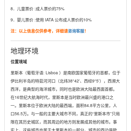
8．儿童票价 :成人票价的75%
9．婴儿票价 :使用 IATA 公布成人票价的10%
注：以上信息仅供参考，详细请
咨询客服
！
地理环境
位置境域
里斯本（葡萄牙语: Lisboa ）是南欧国家葡萄牙的首都，位于
伊比利半岛的特茹河河口（北纬38°42'、西经9°5'），西濒大
西洋，是典型的海洋城市，同时也是欧洲大陆最西面首都。
在16世纪大航海时代，里斯本是当时欧洲最兴盛的港口之
一。里斯本位于欧洲大陆的最西端，面积84.8平方公里，人
口56.5万。与一般的主要大城市不同，真正的“里斯本市”只局
限在其历史城区，而其周边的地方则发展成其他的城市。事
实上，这些城市也属于大里斯本的一部分。城市的西边是欧