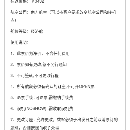
往返价格：￥3432
航空公司：南方航空（可以按客户要求改变航空公司和转机
点）
舱位等级：经济舱
使用说明：
1．此票价为净价，不含任何费用
2．票价如有更改,恕不另行通知
3．不可签转,不可更改行程
4．所有航段必须有确认的订座,不可开OPEN票.
5．退票手续 :可退票,需缴纳手续费
6．误机(NOSHOW) :需收取误机费
7．更改订座 : 允许更改。乘客必须于出发日之前取消原订的
航班，否则按照 '误机' 处理