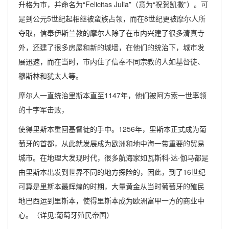
升格为市，并命名为“Felicitas Julia”（意为“祝贺凯撒”）。可
是到公元5世纪起相继被蛮族占领，而在8世纪更被摩尔人所
夺取，信奉伊斯兰教的摩尔人除了在市内兴建了很多清真寺
外，还建了很多房屋和新的城墙，在他们的统治下，城市发
展迅速，而在当时，市内住了信奉不同宗教的人如基督徒、
穆斯林和犹太人等。
摩尔人一直统治里斯本直至1147年，他们被阿方索一世率领
的十字军击败，
使得里斯本重回基督徒的手中。1256年，里斯本正式成为葡
萄牙的首都，从此就发展成为欧洲和地中海一带重要的贸易
城市。在地理大发现时代，很多航海家如瓦斯科·达·伽马都是
由里斯本出发到世界不同的地方探险的，因此，到了16世纪
可算是里斯本最辉煌的时期，大量黄金从当时葡萄牙的殖民
地巴西运到里斯本，使得里斯本成为欧洲富甲一方的商业中
心。（详见:葡萄牙殖民帝国）