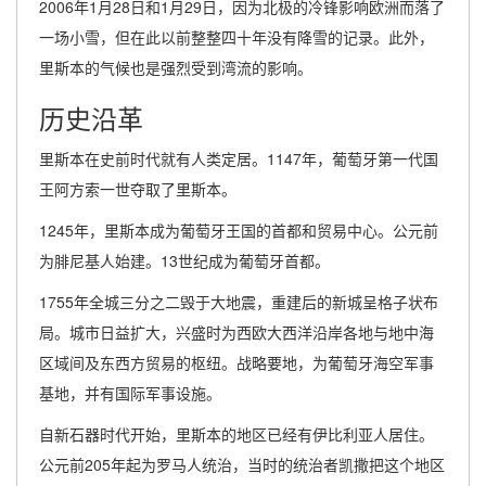
2006年1月28日和1月29日，因为北极的冷锋影响欧洲而落了
一场小雪，但在此以前整整四十年没有降雪的记录。此外，
里斯本的气候也是强烈受到湾流的影响。
历史沿革
里斯本在史前时代就有人类定居。1147年，葡萄牙第一代国
王阿方索一世夺取了里斯本。
1245年，里斯本成为葡萄牙王国的首都和贸易中心。公元前
为腓尼基人始建。13世纪成为葡萄牙首都。
1755年全城三分之二毁于大地震，重建后的新城呈格子状布
局。城市日益扩大，兴盛时为西欧大西洋沿岸各地与地中海
区域间及东西方贸易的枢纽。战略要地，为葡萄牙海空军事
基地，并有国际军事设施。
自新石器时代开始，里斯本的地区已经有伊比利亚人居住。
公元前205年起为罗马人统治，当时的统治者凯撒把这个地区