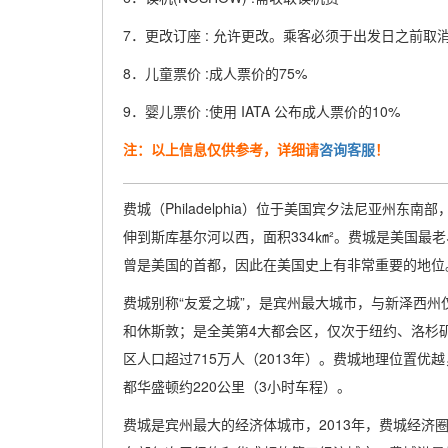
7．更改订座 : 允许更改。乘客必须于出发日之前取消
8．儿童票价 :成人票价的75%
9．婴儿票价 :使用 IATA 公布成人票价的10%
注：以上信息仅供参考，详细请
咨询客服
！
费城（Philadelphia）位于美国宾夕法尼亚州
伸到斯库基尔河以西，面积334㎞²。费城是美国最老、
曾是美国的首都，因此在美国史上有非常重要的地位
费城别称“友爱之城”，是宾州最大城市，与新泽西州
和休斯敦；是全美第4大都会区，仅次于纽约、洛杉矶和
区人口超过715万人（2013年）。费城地理位置优
都华盛顿约220公里（3小时车程）。
费城是宾州最大的经济体城市，2013年，费城经济圈的