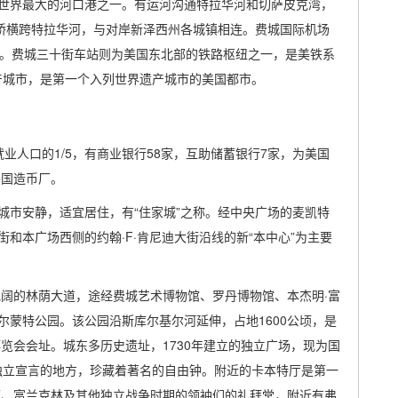
世界最大的河口港之一。有运河沟通特拉华河和切萨皮克湾，
大桥横跨特拉华河，与对岸新泽西州各城镇相连。费城国际机场
列。费城三十街车站则为美国东北部的铁路枢纽之一，是美铁系
遗产城市，是第一个入列世界遗产城市的美国都市。
业人口的1/5，有商业银行58家，互助储蓄银行7家，为美国
美国造币厂。
城市安静，适宜居住，有“住家城”之称。经中央广场的麦凯特
和本广场西侧的约翰·F·肯尼迪大街沿线的新“本中心”为主要
宽阔的林荫大道，途经费城艺术博物馆、罗丹博物馆、本杰明·富
蒙特公园。该公园沿斯库尔基尔河延伸，占地1600公顷，是
博览会会址。城东多历史遗址，1730年建立的独立广场，现为国
布独立宣言的地方，珍藏着著名的自由钟。附近的卡本特厅是第一
顿、富兰克林及其他独立战争时期的领袖们的礼拜堂，附近有弗