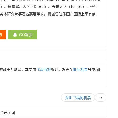
、德雷塞尔大学（Drexel）、天普大学（Temple）、圣约
亚美术研究院等著名高等学府。费城管弦乐团在国际上享有盛
询
QQ客服
载源于互联网，本文由
飞瀛商旅
整理，发表在
国际机票
分类.如
深圳飞福冈机票
→
评论已关闭！