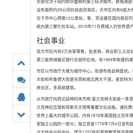
东部仅次于纽约和华盛顿的第三经济城市。费城港是
设有面积约29公顷的自由贸易区，大市区内有6座
位于市中心西南12公里处，客、货运量在国内居前
统内第三繁忙的车站。2015年11月费城入列世界
社会事业
现大市区内有2万余家零售、批发商，商业职工占总就
第三联邦储备区银行总部所在地。有1969年新建的
市区以市政厅大楼为城市中心。街道布局呈棋盘状。
大街和布鲁德大街是东西和南北两大干道。麦凯特大街
商业区，多高层建筑。
从市政厅向西北延伸的本杰明·富兰克林大街是一条
兰克林纪念馆和菲斯天文馆等重要文化设施，通往费尔
世界上最大的城市公园，内有1876年美国独立百年
家独立公园的一部分；独立宫是1776年7月4日宣
次大陆会议的会址。建于1727年的基督教堂是华盛