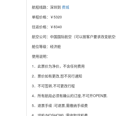
航程线路：深圳到
费城
单程价格：￥5320
往返价格：￥8340
航空公司：中国国际航空（可以按客户要求改变航空
舱位等级：经济舱
使用说明：
1．此票价为净价，不含任何费用
2．票价如有更改,恕不另行通知
3．不可签转,不可更改行程
4．所有航段必须有确认的订座,不可开OPEN票.
5．退票手续 :可退票,需缴纳手续费
6．误机(NOSHOW) :需收取误机费