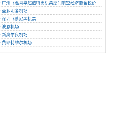
广州飞温哥华超值特惠机票厦门航空经济舱含税价格4228元2022年12月26日
圣多明各机场
深圳飞慕尼黑机票
波恩机场
新奥尔良机场
费耶特维尔机场