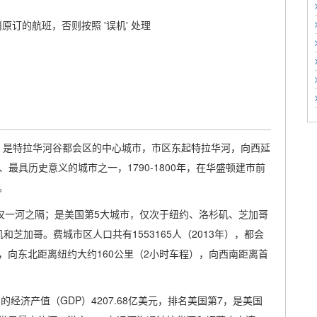
原订的航班，否则按照 '误机' 处理
东南部，是特拉华河谷都会区的中心城市，市区东起特拉华河，向西延
最具历史意义的城市之一，1790-1800年，在华盛顿建市前
。
仅一河之隔；是美国第5大城市，仅次于纽约、洛杉矶、芝加哥
芝加哥。费城市区人口共有1553165人（2013年），都会
越，向东北距离纽约大约160公里（2小时车程），向西南距离首
经济产值（GDP）4207.68亿美元，排名美国第7，是美国