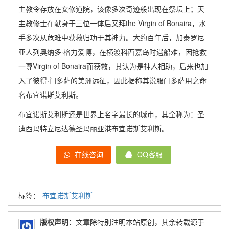
主教令存放在女修道院，该像多次奇迹般出现在祭坛上；天
主教修士在献身于三位一体后又拜the Virgin of Bonaira，水
手多次从危难中获救归功于其神力。大约百年后，加泰罗尼
亚人列奥纳多·格力爱博，在横渡科西嘉岛时遇船难，因抢救
一尊Virgin of Bonaira而获救，其认为是神人相助，后来也加
入了彼得·门多萨的美洲远征，因此据称其说服门多萨用之命
名布宜诺斯艾利斯。
布宜诺斯艾利斯还是世界上名字最长的城市，其全称为：圣
迪西玛特立尼达德圣玛丽亚港布宜诺斯艾利斯。
在线咨询
QQ客服
标签：
布宜诺斯艾利斯
版权声明：
文章除特别注明本站原创，其余转载源于