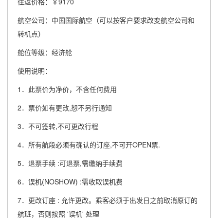
往返价格：￥9170
航空公司：中国国际航空（可以按客户要求改变航空公司和
转机点）
舱位等级：经济舱
使用说明：
1．此票价为净价，不含任何费用
2．票价如有更改,恕不另行通知
3．不可签转,不可更改行程
4．所有航段必须有确认的订座,不可开OPEN票.
5．退票手续 :可退票,需缴纳手续费
6．误机(NOSHOW) :需收取误机费
7．更改订座 : 允许更改。乘客必须于出发日之前取消原订的
航班，否则按照 '误机' 处理