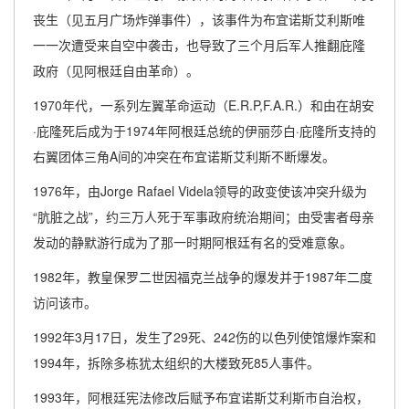
丧生（见五月广场炸弹事件），该事件为布宜诺斯艾利斯唯
一一次遭受来自空中袭击，也导致了三个月后军人推翻庇隆
政府（见阿根廷自由革命）。
1970年代，一系列左翼革命运动（E.R.P,F.A.R.）和由在胡安
·庇隆死后成为于1974年阿根廷总统的伊丽莎白·庇隆所支持的
右翼团体三角A间的冲突在布宜诺斯艾利斯不断爆发。
1976年，由Jorge Rafael Videla领导的政变使该冲突升级为
“肮脏之战”，约三万人死于军事政府统治期间；由受害者母亲
发动的静默游行成为了那一时期阿根廷有名的受难意象。
1982年，教皇保罗二世因福克兰战争的爆发并于1987年二度
访问该市。
1992年3月17日，发生了29死、242伤的以色列使馆爆炸案和
1994年，拆除多栋犹太组织的大楼致死85人事件。
1993年，阿根廷宪法修改后赋予布宜诺斯艾利斯市自治权，