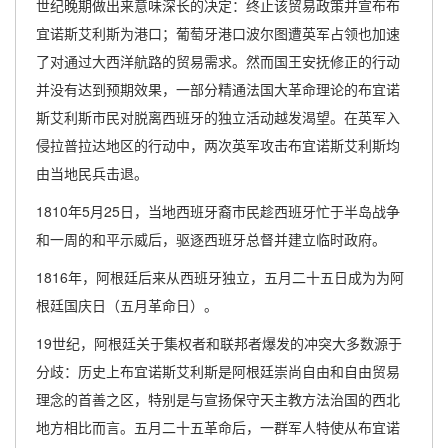
世纪晚期做出来意味深长的决定：终止该贸易政策并宣布布
宜诺斯艾利斯为港口；葡萄牙港口波尔图遭英军占领也加速
了对通过大西洋航路的贸易需求。然而国王安抚修正的行动
并没有达到预期效果，一部分精通法国大革命理论的布宜诺
斯艾利斯市民对脱离西班牙的独立活动越发渴望。在英军入
侵拉普拉达地区的行动中，两次英军攻击布宜诺斯艾利斯均
由当地民兵击退。
1810年5月25日，当地西班牙裔市民趁西班牙忙于半岛战争
和一周的和平示威后，驱逐西班牙总督并建立临时政府。
1816年，阿根廷后来从西班牙独立，五月二十五日成为为阿
根廷国庆日（五月革命日）。
19世纪，阿根廷关于集权者和联邦者爆发的冲突大多数源于
分歧：历史上布宜诺斯艾利斯是阿根廷崇尚自由和自由贸易
理念的首善之区，特别是与宣扬保守天主教方法治国的西北
地方相比而言。五月二十五革命后，一群军人特使从布宜诺