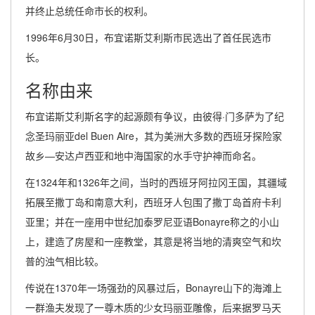
并终止总统任命市长的权利。
1996年6月30日，布宜诺斯艾利斯市民选出了首任民选市
长。
名称由来
布宜诺斯艾利斯名字的起源颇有争议，由彼得·门多萨为了纪
念圣玛丽亚del Buen Aire，其为美洲大多数的西班牙探险家
故乡—安达卢西亚和地中海国家的水手守护神而命名。
在1324年和1326年之间，当时的西班牙阿拉冈王国，其疆域
拓展至撒丁岛和南意大利，西班牙人包围了撒丁岛首府卡利
亚里；并在一座用中世纪加泰罗尼亚语Bonayre称之的小山
上，建造了房屋和一座教堂，其意是将当地的清爽空气和坎
普的浊气相比较。
传说在1370年一场强劲的风暴过后，Bonayre山下的海滩上
一群渔夫发现了一尊木质的少女玛丽亚雕像，后来据罗马天