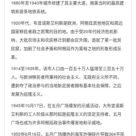
1880年至1940年城市修建了其主要大道，南美当时的最高建
筑和首条地铁系统。
1920年代，布宜诺斯艾利斯是欧洲，阿根廷其他地区和周边
国家移民者趋之若鹜的目的地。由于受20年代经济危机影
响，大批农场主和农民移迁到都会区外围，造就了第一批贫
民窟，加剧了社会矛盾和阿根廷作为富裕之地的形象形成反
差。
1914至1935年，该市人口由一百五十万人猛增至三百五十万
人。与欧洲移民者所秉持的社会主义、无政府主义所不同，
遭剥夺了政治参与的当地新定居者拥有基本社会保障，之后
发展为庇隆主义。
1945年10月17日，在五月广场爆发的示威活动，大布宜诺斯
艾利斯的工人阶级从那时起是庇隆主义的坚定支持者，五月
广场也成为许多阿根廷政治事件爆发地和示威地。
1955年6月16日，五月广场爆炸的海军炸弹碎片导致364平民