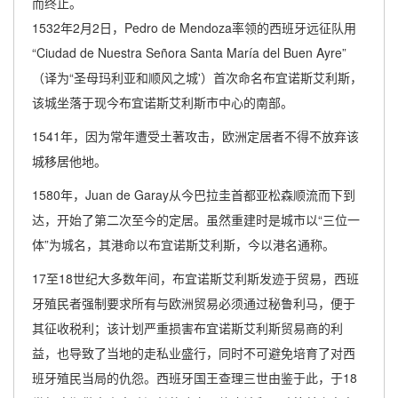
而终止。
1532年2月2日，Pedro de Mendoza率领的西班牙远征队用
“Ciudad de Nuestra Señora Santa María del Buen Ayre”
（译为“圣母玛利亚和顺风之城'）首次命名布宜诺斯艾利斯，
该城坐落于现今布宜诺斯艾利斯市中心的南部。
1541年，因为常年遭受土著攻击，欧洲定居者不得不放弃该
城移居他地。
1580年，Juan de Garay从今巴拉圭首都亚松森顺流而下到
达，开始了第二次至今的定居。虽然重建时是城市以“三位一
体”为城名，其港命以布宜诺斯艾利斯，今以港名通称。
17至18世纪大多数年间，布宜诺斯艾利斯发迹于贸易，西班
牙殖民者强制要求所有与欧洲贸易必须通过秘鲁利马，便于
其征收税利；该计划严重损害布宜诺斯艾利斯贸易商的利
益，也导致了当地的走私业盛行，同时不可避免培育了对西
班牙殖民当局的仇怨。西班牙国王查理三世由鉴于此，于18