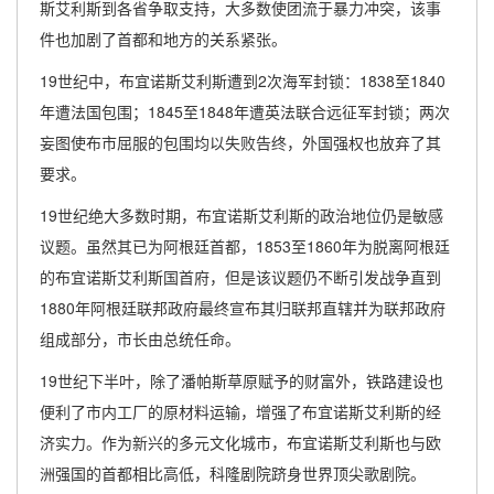
斯艾利斯到各省争取支持，大多数使团流于暴力冲突，该事
件也加剧了首都和地方的关系紧张。
19世纪中，布宜诺斯艾利斯遭到2次海军封锁：1838至1840
年遭法国包围；1845至1848年遭英法联合远征军封锁；两次
妄图使布市屈服的包围均以失败告终，外国强权也放弃了其
要求。
19世纪绝大多数时期，布宜诺斯艾利斯的政治地位仍是敏感
议题。虽然其已为阿根廷首都，1853至1860年为脱离阿根廷
的布宜诺斯艾利斯国首府，但是该议题仍不断引发战争直到
1880年阿根廷联邦政府最终宣布其归联邦直辖并为联邦政府
组成部分，市长由总统任命。
19世纪下半叶，除了潘帕斯草原赋予的财富外，铁路建设也
便利了市内工厂的原材料运输，增强了布宜诺斯艾利斯的经
济实力。作为新兴的多元文化城市，布宜诺斯艾利斯也与欧
洲强国的首都相比高低，科隆剧院跻身世界顶尖歌剧院。