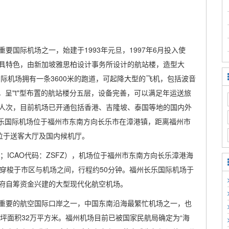
国际机场之一，始建于1993年元旦，1997年6月投入使
具特色，由新加坡雅思柏设计事务所设计的航站楼，造型大
际机场拥有一条3600米的跑道，可起降大型的飞机，包括波音
平方米，呈"t"型布置的航站楼分五层，设备完善，可以满足年运送旅
00人次，目前机场已开通包括香港、吉隆坡、泰国等地的国内外
州长乐国际机场位于福州市东南方向长乐市在漳港镇，距离福州市
处位于送客大厅及国内候机厅。
C；ICAO代码：ZSFZ），机场位于福州市东南方向长乐漳港海
穿梭于市区与机场之间，行程约50分钟。福州长乐国际机场于
方政府自筹资金兴建的大型现代化航空机场。
重要的航空国际口岸之一，中国东南沿海最繁忙机场之一，也
坪面积32万平方米。福州机场目前已被国家民航局确定为“海