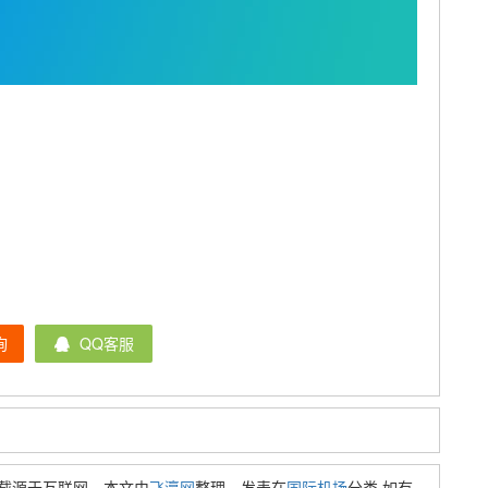
询
QQ客服
载源于互联网，本文由
飞瀛网
整理，发表在
国际机场
分类.如有