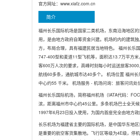
官方网址：www.xiafz.com.cn
简介
福州长乐国际机场是国家二类机场，东南沿海地区的重要
用，是由地方政府自筹资金兴建。机场的内的建筑独
方，布局合理，具有福建民居当地特色。 福州长乐国
747-400型和麦道11型飞机等，面积达13.7万
客600万人次的要求，高峰时刻每小时运送旅客30
航线60多条，通航城市达40多个。 机场位置 福
中心约55 千米。 机场服务 - 机场问询：旅客问讯
福州长乐国际机场，简称福州机场（IATA代码：FO
滨，距离福州市中心约45公里。多条机场巴士全天候
1997年6月23日投入使用，为国内首座完全由地
长乐机场为福建省主要的国际机场，是中国华东地区
是重要的航空客货集散地。飞行区等级为4E级，停机