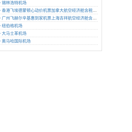
锡林浩特机场
香港飞埃德蒙顿心动价机票加拿大航空经济舱含税价格5793元2023年01月04日
广州飞赫尔辛基惠到家机票上海吉祥航空经济舱含税价格4568元2022年12月14日
纽伯格机场
大马士革机场
奥马哈国际机场