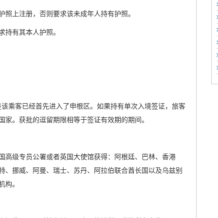
护照上注册，否则要求该未成年人持有护照。
求持有其本人护照。
件是该乘客已经首先进入了申根区。如果持有单次入境签证，旅客
国家。获批的逗留期限相等于签证有效期的期间。
国高级专员公署或者英国大使馆获得：阿根廷、巴林、香港
特、挪威、阿曼、瑞士、苏丹、阿拉伯联合酋长国以及乌兹别
机构。