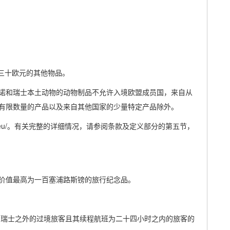
三十欧元的其他物品。
诺和瑞士本土动物的动物制品不允许入境欧盟成员国，来自从
有限数量的产品以及来自其他国家的少量特定产品除外。
pa.eu/。有关完整的详细情况，请参阅条款及定义部分的第五节，
价值最高为一百塞浦路斯镑的旅行纪念品。
为瑞士之外的过境旅客且其续程航班为二十四小时之内的旅客的