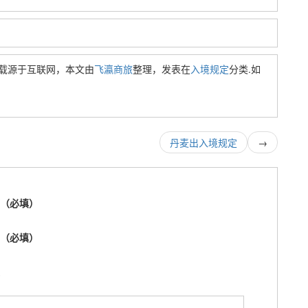
载源于互联网，本文由
飞瀛商旅
整理，发表在
入境规定
分类.如
丹麦出入境规定
→
称（必填）
箱（必填）
址