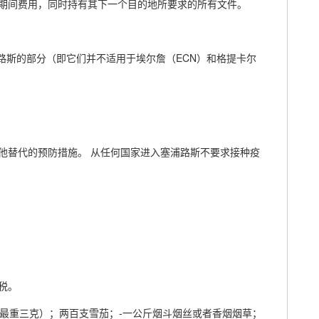
期间费用，同时持有其下一个目的地所要求的所有文件。
路斯的部分（即它们并不适用于埃尔詹（ECN）和格提卡尔
。
他替代的预防措施。 从任何国家进入塞浦路斯不要求接种疫
税。
支最重三克）；两百支雪茄；-一公斤烟斗烟丝或者香烟烟草；