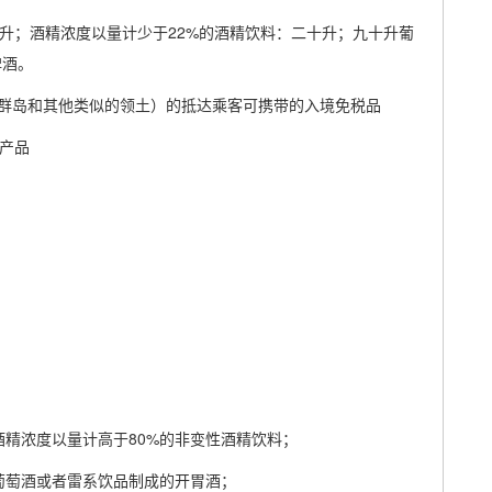
十升；酒精浓度以量计少于22%的酒精饮料：二十升；九十升葡
啤酒。
群岛和其他类似的领土）的抵达乘客可携带的入境免税品
烟产品
酒精浓度以量计高于80%的非变性酒精饮料；
葡萄酒或者雷系饮品制成的开胃酒；