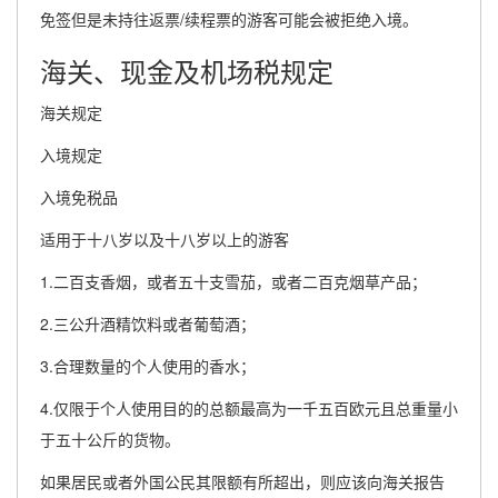
免签但是未持往返票/续程票的游客可能会被拒绝入境。
海关、现金及机场税规定
海关规定
入境规定
入境免税品
适用于十八岁以及十八岁以上的游客
1.二百支香烟，或者五十支雪茄，或者二百克烟草产品；
2.三公升酒精饮料或者葡萄酒；
3.合理数量的个人使用的香水；
4.仅限于个人使用目的的总额最高为一千五百欧元且总重量小
于五十公斤的货物。
如果居民或者外国公民其限额有所超出，则应该向海关报告