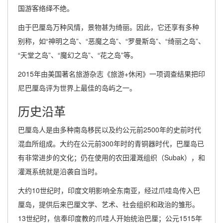
国游客络绎不绝。
由于巴厘岛万种风情，景物甚为绮丽。因此，它还享有多种
别称，如“神明之岛”、“恶魔之岛”、“罗曼斯岛”、“绮丽之岛”、
“天堂之岛”、“魔幻之岛”、“花之岛”等。
2015年由美国著名旅游杂志《旅游+休闲》一项调查结果把印
尼巴厘岛评为世界上最佳的岛屿之一。
历史沿革
巴厘岛人是由多种南岛移民以及约公元前2500年的史前时代
混血所组成。大约在公元前300年时的青铜器时代，巴厘岛已
有非常进步的文化；仍在使用的农田灌溉组织（Subak），和
灌溉系统就是沿袭自当时。
大约10世纪时，印度文明影响全东南亚，经过爪哇岛传入巴
厘岛，提供后来巴厘文学、艺术、社会组织和政治的雏形。
13世纪时，信奉印度教的爪哇人开始统治巴厘；公元1515年