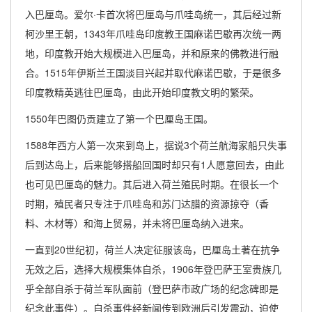
入巴厘岛。爱尔·卡首次将巴厘岛与爪哇岛统一，其后经过新
柯沙里王朝，1343年爪哇岛印度教王国麻诺巴歇再次统一两
地，印度教开始大规模进入巴厘岛，并和原来的佛教进行融
合。1515年伊斯兰王国淡目兴起并取代麻诺巴歇，于是很多
印度教精英逃往巴厘岛，由此开始印度教文明的繁荣。
1550年巴图仍贡建立了第一个巴厘岛王国。
1588年西方人第一次来到岛上，据说3个荷兰航海家船只失事
后到达岛上，后来能够搭船回国时却只有1人愿意回去，由此
也可见巴厘岛的魅力。其后进入荷兰殖民时期。在很长一个
时期，殖民者只专注于爪哇岛和苏门达腊的资源掠夺（香
料、木材等）和海上贸易，并未将巴厘岛纳入进来。
一直到20世纪初，荷兰人决定征服该岛，巴厘岛土著在抗争
无效之后，选择大规模集体自杀，1906年登巴萨王室贵族几
乎全部自杀于荷兰军队面前（登巴萨市政广场的纪念碑即是
纪念此事件）。自杀事件经新闻传到欧洲后引发震动，迫使