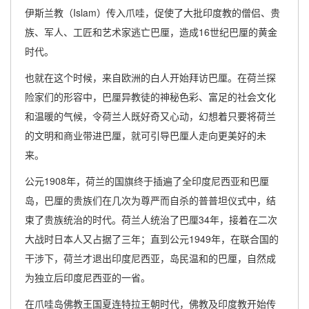
伊斯兰教（Islam）传入爪哇，促使了大批印度教的僧侣、贵
族、军人、工匠和艺术家逃亡巴厘，造成16世纪巴厘的黄金
时代。
也就在这个时候，来自欧洲的白人开始拜访巴厘。在荷兰探
险家们的形容中，巴厘异教徒的神秘色彩、富足的社会文化
和温暖的气候，令荷兰人既好奇又心动，幻想着只要将荷兰
的文明和商业带进巴厘，就可引导巴厘人走向更美好的未
来。
公元1908年，荷兰的国旗终于插遍了全印度尼西亚和巴厘
岛，巴厘的贵族们在几次为尊严而自杀的普普坦仪式中，结
束了贵族统治的时代。荷兰人统治了巴厘34年，接着在二次
大战时日本人又占据了三年；直到公元1949年，在联合国的
干涉下，荷兰才退出印度尼西亚，岛民温和的巴厘，自然成
为独立后印度尼西亚的一省。
在爪哇岛佛教王国夏连特拉王朝时代，佛教及印度教开始传