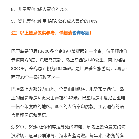
8．儿童票价 :成人票价的75%
9．婴儿票价 :使用 IATA 公布成人票价的10%
注：以上信息仅供参考，详细请
咨询客服
！
巴厘岛是印尼13600多个岛屿中最耀眼的一个岛，位于印度洋
赤道南方8度，爪哇岛东部，岛上东西宽140公里，南北相距
80公里，全岛总面积为5620㎞²。是世界著名旅游岛，印度尼
西亚33个一级行政区之一。
巴厘岛上大部分为山地，全岛山脉纵横，地势东高西低。岛
上的最高峰是阿贡火山海拔3142米。巴厘岛是印度尼西亚唯
一信奉印度教的地区。80%的人信奉印度教。主要通行的语
言是印尼语和英语。
沙努尔、努沙-杜尔和库达等处的海滩，是岛上景色最美的海
滨浴场，这里沙细滩阔、海水湛蓝清澈。每年来此游览的各