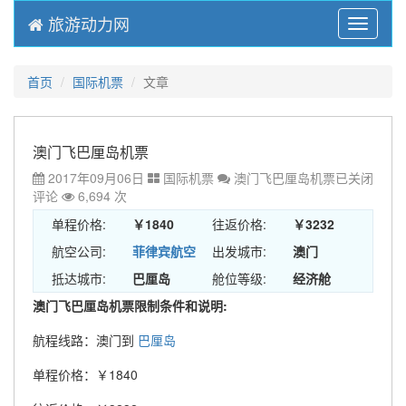
旅游动力网
Menu
首页
国际机票
文章
澳门飞巴厘岛机票
2017年09月06日
国际机票
澳门飞巴厘岛机票
已关闭
评论
6,694 次
单程价格:
￥1840
往返价格:
￥3232
航空公司:
菲律宾航空
出发城市:
澳门
抵达城市:
巴厘岛
舱位等级:
经济舱
澳门飞巴厘岛机票限制条件和说明:
航程线路：澳门到
巴厘岛
单程价格：￥1840