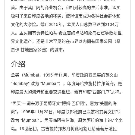
营。由于其广阔的商业机会，和相对较高的生活水准，孟买
吸引了来自印度各地的移民，使得该市成为各种社会群体和
文化的大杂烩。截止2015年，孟买人口总数已达到2104万
人。孟买拥有贾特拉帕蒂·希瓦吉终点站和象岛石窟等数项世
界文化遗产，还是非常罕见的在市界以内拥有国家公园（桑
贾伊·甘地国家公园）的城市。
介绍
孟买（Mumbai，1995 年11月，印度政府将孟买的英文由
"Bombay" 改为 "Mumbai"），印度马哈拉施特拉邦首府，是
印度最大的海港和重要交通枢纽，素有印度“西部门户”之称。
“孟买”一词来源于葡萄牙文“博姆·巴伊阿”，意为“美丽的海
湾”。1995年11月22日，印度联邦政府已决定将其英文拼写
改为 "Mumbai" 。孟买临阿拉伯海，原为阿拉伯海上的7个小
岛。16世纪初，古吉拉特邦苏丹将此地割让给葡萄牙殖民