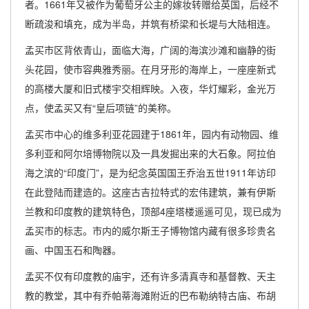
者。1661年又被作为葡萄牙公主的嫁妆转赠给英国，后经不
断疏浚和填充，成为半岛，并筑有桥梁和长堤与大陆相连。
孟买市区背依青山，面临大海，广阔的海滨沙滩和幽静的街
头花园，使市容典雅秀丽。在月牙形的海岸上，一座座新式
的高楼大厦和旧式楼宇交相辉映。入夜，华灯耀彩，金光万
点，使孟买又有“皇后项链”的美称。
孟买市中心的维多利亚花园建于1861年，园内有动物园、维
多利亚和阿尔培博物院以及一具发掘出来的大石象。阿拉伯
海之滨的“印度门”，是为纪念英国国王乔治五世1911年访印
在此登陆而建造的。这座古吉拉特式的宏伟建筑，兼有伊斯
兰教和印度教的建筑特色，顶部4座塔楼遥遥可见，现已成为
孟买市的标志。市内的威尔斯王子博物馆内藏有很多珍贵名
画、中国玉石和陶器。
孟买不仅有印度教的庙宇，还有许多清真寺和基督教、天主
教的教堂，其中有乔帕蒂海滩附近的巴布勒纳特古庙、布胡