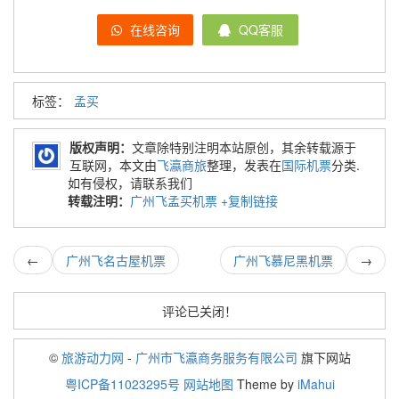
在线咨询
QQ客服
标签：
孟买
版权声明：
文章除特别注明本站原创，其余转载源于
互联网，本文由
飞瀛商旅
整理，发表在
国际机票
分类.
如有侵权，请联系我们
转载注明：
广州飞孟买机票
+复制链接
←
广州飞名古屋机票
广州飞慕尼黑机票
→
评论已关闭！
©
旅游动力网
-
广州市飞瀛商务服务有限公司
旗下网站
粤ICP备11023295号
网站地图
Theme by
iMahui