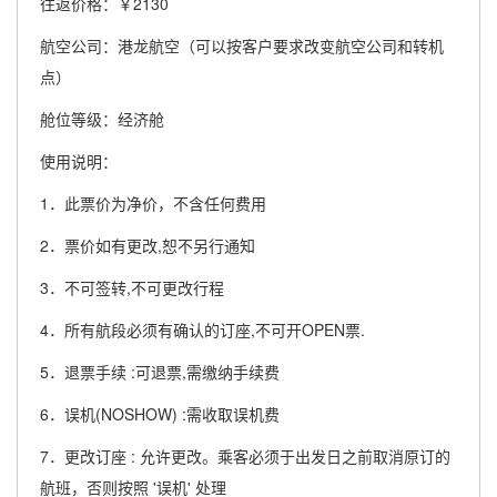
往返价格：￥2130
航空公司：港龙航空（可以按客户要求改变航空公司和转机
点）
舱位等级：经济舱
使用说明：
1．此票价为净价，不含任何费用
2．票价如有更改,恕不另行通知
3．不可签转,不可更改行程
4．所有航段必须有确认的订座,不可开OPEN票.
5．退票手续 :可退票,需缴纳手续费
6．误机(NOSHOW) :需收取误机费
7．更改订座 : 允许更改。乘客必须于出发日之前取消原订的
航班，否则按照 '误机' 处理