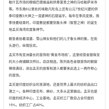
勒什瓦市场的穆姆巴德维庙和供奉富贵之神的马哈勒萨米寺
等。市东南6公里处的埃勒凡陀岛上还有公元7世纪兴建的供
奉印度教3大神之一湿婆神的石窟庙宇。每年在季风变换，雨
季快要结束时，印度教徒都要到象头神（智慧之神）的诞生
地孟买海湾欢度象神节。
朝圣者抬着湿婆、雪山神女和他们的儿子象头神的像，在街
头游行，纵情狂欢。
孟买市有亚洲最长的首饰街“黄金市场街”，这里经营金银珠宝
的大小商铺鳞次栉比，店店相连。陈列各色金银首饰的橱窗
琳琅满目，进出孟买的旅客和游人都要来此选上一两件称心
的首饰。
孟买是印度纺织业的发源地，还是世界上最大的纺织品出口
港之一。各种印度花布、麻纱，大多从这里输出。孟买也是
印度的经济中心，工业基地。孟买的工厂数目占全印度的
15%，纺织工厂占40%。