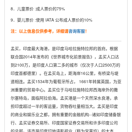
8．儿童票价 :成人票价的75%
9．婴儿票价 :使用 IATA 公布成人票价的10%
注：以上信息仅供参考，详细请
咨询客服
！
孟买，印度最大海港，是印度马哈拉施特拉邦的首府。根据
联合国2014年发布的《世界城市化前景报告》，孟买人口达
到2100万，是印度人口第二多的城市（仅次于人口2500万的
印度首都德里）。在孟买岛上，距海岸16公里，有桥梁与堤
道相连。孟买1534年为葡萄牙所占， 1661年转属英国，为亚
洲重要的贸易中心。孟买位于马哈拉施特拉邦西海岸外的撒
尔塞特岛，面临阿拉伯海。孟买港是一个天然深水良港，承
担印度超过一半的客运量，货物吞吐量相当大。孟买是印度
的商业和娱乐业之都，拥有重要的金融机构--诸如印度储备银
行、孟买证券交易所、印度国家证券交易所和许多印度公司
的总部。该市是印度印地语影视业（称为宝莱坞）的大本