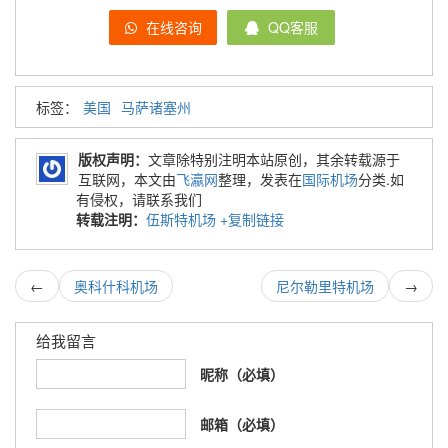
在线咨询
QQ客服
标签：
美国
马萨诸塞州
版权声明：
文章除特别注明本站原创，其余转载源于
互联网，本文由
飞瀛网
整理，发表在
国际机场
分类.如
有侵权，请联系我们
转载注明：
伍斯特机场
+复制链接
←
奥科什科机场
尼尔勒里特机场
→
给我留言
昵称（必填）
邮箱（必填）