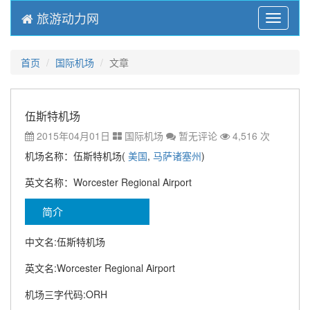
旅游动力网
Menu
首页
国际机场
文章
伍斯特机场
2015年04月01日
国际机场
暂无评论
4,516 次
机场名称：伍斯特机场(
美国
,
马萨诸塞州
)
英文名称：Worcester Regional Airport
简介
中文名:伍斯特机场
英文名:Worcester Regional Airport
机场三字代码:ORH