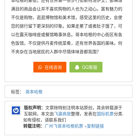
本哈根的象征。还有世界第一条步行街斯特洛伊艾，那琳琅
满目的商品会让并不喜欢购物的人也为之动心。富有魅力的
不仅是购物，逛逛博物馆和美术馆，感受这里的历史，会使
您的旅行留下更深刻的印象。如果走累了或者肚子饿了，可
以在露天咖啡座或餐馆略事休息。哥本哈根的中心街区有各
色饭馆，不仅提供丹麦传统菜肴，还有世界各国的美味。何
不夹杂在当地居民的人群中尽情体味首都氛围？
在线咨询
QQ客服
标签：
哥本哈根
版权声明：
文章除特别注明本站原创，其余转载源于
互联网，本文由
飞瀛商旅
整理，发表在
国际机票
分类.
如有侵权，请联系我们
转载注明：
广州飞哥本哈根机票
+复制链接