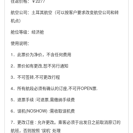
往返价格：￥2277
航空公司：土耳其航空（可以按客户要求改变航空公司和转
机点）
舱位等级：经济舱
使用说明：
1．此票价为净价，不含任何费用
2．票价如有更改,恕不另行通知
3．不可签转,不可更改行程
4．所有航段必须有确认的订座,不可开OPEN票.
5．退票手续 :可退票,需缴纳手续费
6．误机(NOSHOW) :需收取误机费
7．更改订座 : 允许更改。乘客必须于出发日之前取消原订的
航班，否则按照 '误机' 处理