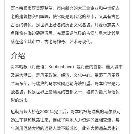
哥本哈根市容美观整洁，市内新兴的大工业企业和中世纪古
老的建筑物交相辉映，使它既是现代化的都市，又具有古色
古香的特色，是世界上著名的历史文化名城。丹麦标志美人
鱼雕像在海边静静沉思，充满童话气质的古堡与皇宫比邻坐
落在这个城市中，古老与神奇、艺术与现代。
介绍
哥本哈根（丹麦语：Koebenhavn）是丹麦的首都、最大城市
及最大港口，是丹麦政治、经济、文化中心。坐落于丹麦西
兰岛东部，与瑞典的马尔默隔厄勒海峡相望。哥本哈根是北
欧名城，也是世界上最漂亮的首都之一，被称为最具童话色
彩的城市。
厄勒海峡大桥在2000年完工后，哥本哈根与瑞典的马尔默可
透过车辆和铁路往来，促成了两地人力资源的互相交流，每
年利用厄勒大桥的通勤人数不断成长。此外大桥通车后也让