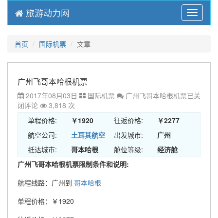
旅游动力网
Menu
首页
国际机票
文章
广州飞哥本哈根机票
2017年08月03日
国际机票
广州飞哥本哈根机票
已关
闭评论
3,818 次
单程价格:
￥1920
往返价格:
￥2277
航空公司:
土耳其航空
出发城市:
广州
抵达城市:
哥本哈根
舱位等级:
经济舱
广州飞哥本哈根机票限制条件和说明:
航程线路：广州到
哥本哈根
单程价格：￥1920