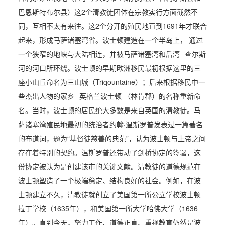
巴恩斯特布尔县）这2个清教徒团体在宗教实行方面截然不
同，互相不太有来往。这2个分开的殖民地直到1691年才联合
起来，形成马萨诸塞湾省。波士顿建造在一个半岛上， 通过
一个狭窄的地峡与大陆相连，并被马萨诸塞湾和后湾--查尔斯
河的河口所环绕。波士顿的早期欧洲移民最初根据这里的三
座小山丘命名为三山城（Triqountaine）；后来根据移民中一
些杰出人物的家乡--英格兰波士顿 （林肯郡）的名称重新命
名。当时，波士顿的居民绝大多数是来自英国的清教徒。马
萨诸塞湾殖民地最初的统治者约翰·温斯罗普发表过一篇著名
的布道词，题为“基督徒慈善的典范”，认为波士顿与上帝之间
存在着特别的契约。温斯罗普还带动了剑桥协定的签署，这
份协定被认为是创建该市的关键文献。清教徒的道德规范在
波士顿塑造了一个极端稳定、结构良好的社会。例如，在波
士顿建立不久，清教徒就创立了美国第一所公立学校波士顿
拉丁学校（1635年），和美国第一所大学哈佛大学（1636
年）。直到今天，努力工作、道德正直、重视教育仍然是波