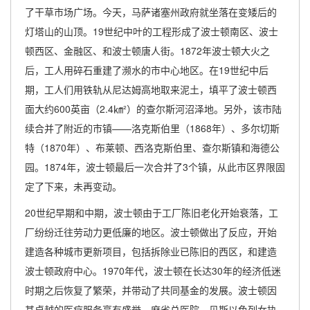
了干草市场广场。今天，马萨诸塞州政府就坐落在变矮后的
灯塔山的山顶。19世纪中叶的工程形成了波士顿南区、波士
顿西区、金融区、和波士顿唐人街。1872年波士顿大火之
后，工人用碎石重建了濒水的市中心地区。在19世纪中后
期，工人们用铁轨从尼达姆高地取来泥土，填平了波士顿西
面大约600英亩（2.4㎞²）的查尔斯河沼泽地。另外，该市陆
续合并了附近的市镇——洛克斯伯里（1868年）、多尔切斯
特（1870年）、布莱顿、西洛克斯伯里、查尔斯镇和海德公
园。1874年，波士顿最后一次合并了3个镇，从此市区界限固
定了下来，未再变动。
20世纪早期和中期，波士顿由于工厂陈旧老化开始衰落，工
厂纷纷迁往劳动力更低廉的地区。波士顿做出了反应，开始
建造各种城市更新项目，包括拆除业已陈旧的西区，和建造
波士顿政府中心。1970年代，波士顿在长达30年的经济低迷
时期之后恢复了繁荣，并带动了共同基金的发展。波士顿因
其卓越的医疗服务享有盛誉，麻省总医院、贝斯以色列女执