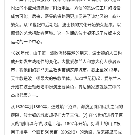
附近的小型河流连接了附近地区，方便的货运使工厂的增设
成为可能。后来，密集的铁路网更加促进了该地区的工商业
繁荣。从19世纪中后期起，波士顿的文化开始繁荣起来，以
慷慨的艺术捐助者著称。这一时期的波士顿还成了废奴主义
运动的一个中心。
1820年代，由于第一波欧洲移民潮的到来，波士顿的人口构
成开始发生戏剧性的变化。大批爱尔兰人和意大利人移居该
市，将他们的罗马天主教也带到这座城市。截止至2013年，
天主教是波士顿最大的宗教团体，从20世纪初起，爱尔兰人
开始在波士顿政治中扮演重要角色，肯尼迪家族就是其中的
杰出代表之一。
从1630年到1890年，通过填平沼泽、海滨泥滩和码头之间的
缝隙，波士顿的城市规模扩大了三倍。[7] 在19世纪进行了巨
大的“削山填海”的改造工程。1807年开始，灯塔山的山顶被
用于填平一个面积50英亩（20公顷）的池塘，后来那里形成