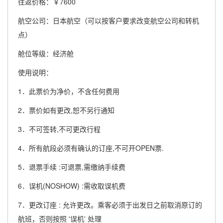
往返价格：￥7600
航空公司：日本航空（可以按客户要求改变航空公司和转机
点）
舱位等级：经济舱
使用说明：
1．此票价为净价，不含任何费用
2．票价如有更改,恕不另行通知
3．不可签转,不可更改行程
4．所有航段必须有确认的订座,不可开OPEN票.
5．退票手续 :可退票,需缴纳手续费
6．误机(NOSHOW) :需收取误机费
7．更改订座 : 允许更改。乘客必须于出发日之前取消原订的
航班，否则按照 '误机' 处理