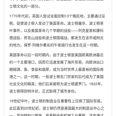
士顿文化的一部分。
1770年代初，英国人尝试全面控制13个殖民地，主要通过征
税，促使波士顿人发动了美国革命。波士顿屠杀、波士顿茶
叶事件，以及美国革命几个早期的战役——列克星敦和康科
德战役、邦克山战役和波士顿围城战，都发生在该市或附近
的地方。保罗·列维尔著名的午夜骑行也发生在这一时期。
美国革命以后一段时期内，由于波士顿是美国距离欧洲最近
的一个主要港口，因而它迅速发展了海外贸易，向欧洲出口
朗姆酒、鱼、食盐和烟草，成为当时世界上最富裕的国际商
港之一。这一时期，一些波士顿名门世家的后代成为了美国
社会文化的精英；他们后来被称为波士顿婆罗门。1822年，
波士顿得到特许状，正式取得了城市身份。
19世纪中叶，波士顿的制造业在重要性上压倒了国际贸易。
此后直到20世纪初，波士顿仍然是美国最大的制造业中心之
一，其中特别以服装、皮革制品和机械工业著称。该市通过