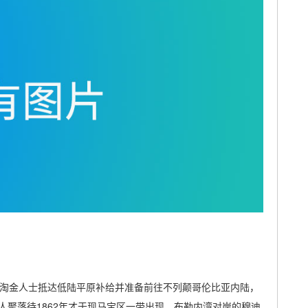
0名淘金人士抵达低陆平原补给并准备前往不列颠哥伦比亚内陆，
聚落待1862年才于现马宝区一带出现。布勒内湾对岸的穆迪