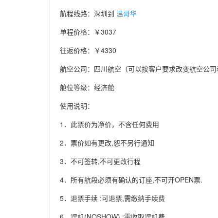
航程线路：深圳到
温哥华
单程价格：￥3037
往返价格：￥4330
航空公司：四川航空（可以按客户要求改变航空公司
舱位等级：经济舱
使用说明：
1．此票价为净价，不含任何费用
2．票价如有更改,恕不另行通知
3．不可签转,不可更改行程
4．所有航段必须有确认的订座,不可开OPEN票.
5．退票手续 :可退票,需缴纳手续费
6．误机(NOSHOW) :需收取误机费