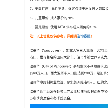
7．更改订座 : 允许更改。乘客必须于出发日之前取消
8．儿童票价 :成人票价的75%
9．婴儿票价 :使用 IATA 公布成人票价的10%
注：以上信息仅供参考，详细请
咨询客服
！
温哥华（Vancouver），加拿大第三大城市，B
港口，世界著名的国际大都市。温哥华被世界公认为
温哥华（City of Vancouver）是加拿大不列
有60万人口，而大温哥华人口则达到230万，是加
温哥华电影制片业发达，是北美洲继洛杉矶、纽约之
温哥华近年经常在各项世界最佳居住城市的调查中名列
办冬季奥运会和冬季残奥会。