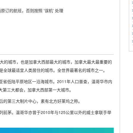
原订的航班，否则按照 '误机' 处理
C省最大的城市，也是加拿大西部最大的城市，加拿大最大最重要的
是全球最适宜人类居住的城市。全世界最著名的城市之一。
颠哥伦比亚省低陆平原地区一沿海城市。2011年人口普查，温哥华市内
拿大第三大都会，加拿大西部第一大城市。
后的第三大制片中心，素有北方好莱坞之称。
前茅。温哥华亦曾于2010年与125公里以外的威士拿联手举