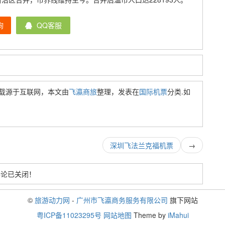
询
QQ客服
载源于互联网，本文由
飞瀛商旅
整理，发表在
国际机票
分类.如
深圳飞法兰克福机票
→
评论已关闭！
©
旅游动力网
-
广州市飞瀛商务服务有限公司
旗下网站
粤ICP备11023295号
网站地图
Theme by
iMahui