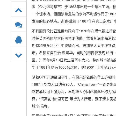
围（今北温哥华市）于1863年出现一个锯木工场，
一个锯木场，但因该带急湍的水流不利运作而于186
发展的核心地点。杰克·戴顿于1867年在喜士定木
不列颠哥伦比亚殖民地政府于1870年在煤气镇进行勘查
时任英国殖民地大臣固兰湖伯爵。凭着其深水海港的
斯特和维多利亚）中脱颖而出，被加拿大太平洋铁路（
市，名称来自乔治·温哥华，当时的南界仅及现16街（16
区。）同年6月13日发生温哥华大火，整座城市被
华于1881年约有1000名居民，到1900年上升至2万
随着CPR开通至温哥华，有份兴建铁路的华工亦顿
1887年华埠人口约有90人，“China Town”
然较菲沙河上游为高，早期华人亦因此将此处称为“咸水埠
译，“湾高花”和“温哥巴”等皆为人所用。到了清末民初
城”的简称。
温哥华市于1929年1月1日与南温哥华自治区和灰角