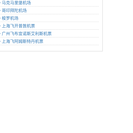
马克马里堡机场
哥印拜陀机场
梭罗机场
上海飞开普敦机票
广州飞布宜诺斯艾利斯机票
上海飞阿姆斯特丹机票