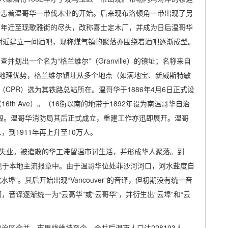
标志着温哥华一带伐木业的开始。后来现布洛顿角一带出现了另
7年迁至现歌雅街的尽头，改称喜士定木厂，并成为日后温哥华
厂附近建立一间酒吧，现称煤气镇的聚落亦围绕着酒吧逐渐成型。
并划出一个名为“格兰维尔”（Granville）的镇址；名称来自
地理优势，格兰维尔镇址从多个地点（如满地宝、新威斯特敏
CPR）选为其铁路总站所在。温哥华于1886年4月6日正式设
th Ave）。（16街以南的地带于1892年设为南温哥华自治
摧毁。温哥华消防局其后正式成立，重建工作亦迅即展开。温哥
人，到1911年再上升至10万人。
时失业。被遣散的华工滞留温市讨生活，并形成华人聚落。到
一词更出现于本地主流报章中。由于温哥华位处菲沙河河口，河水盐度自
”。其后开始出现“Vancouver”的音译，但初期没有统一音
，音译逐渐统一为“云高华”或“云哥华”，并衍生出“云埠”和“云
自治区合并，市界线维持至今。合并后温市人口达228193人。