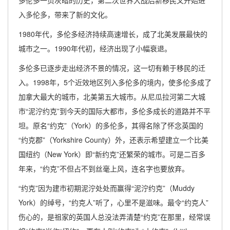
多伦多一页灰暗的历史，第二次世界大战后新移民又开始进
入多伦多，带来了新的文化。
1980年代，多伦多经济持续高速增长，成了北美发展最快的
城市之一。1990年代初，经济出现了小幅衰退。
多伦多已逐步走出经济不景的情况，这一切有赖于移民的迁
入。1998年，5个近效地区列入多伦多的境内，使多伦多成了
加拿大最大的城市，北美第五大城市。从尼瓜拉河第二大城
市“泥泞约克”到今天的国际大都市，多伦多成长的道路并不平
坦。原名“约克”（York）的多伦多，其得名除了怀念英国的
“约克郡”（Yorkshire County）外，还表示希望建立一个比美
国纽约（New York）即“新约克”还繁荣的城市。可是二百多
年来，“约克”不但占不到丝毫上风，连名字也要放弃。
“约克”因为建市初期泥泞处处而赢得“泥泞约克”（Muddy
York）的绰号，“约克人”听了，心里不是滋味。最令“约克人”
伤心的，是祖家的英国人总没法弄清楚“约克”在那里，经常误