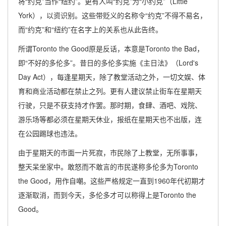
将“约克”当作“纽约”。更有人叫“约克”为“小约克”（Little
York），以资识别。这些带贬义的名称令“约克”不得不易名，
而“约克”和“纽约”在名字上的关系也从此告终。
所谓Toronto the Good原是反话，本意是Toronto the Bad，
即“不好的多伦多”。昔日的多伦多实施《主日法》（Lord's
Day Act），每逢星期天，除了教堂活动之外，一切文娱、体
育和商业活动都在禁止之列。更有人建议禁止街车在星期天
行驶，只是不获支持才作罢。那时期，食肆、酒吧、戏院、
游乐场等都必须在星期天休业，报纸在星期天也不出版，连
在公园踢球也违法。
由于星期天的市面一片死寂，市民除了上教堂，无所事事，
整天呆坐家中。敢怒而不敢言的市民遂称多伦多为Toronto
the Good，用作自嘲。这些严格规定一直到1960年代初期才
逐渐取消，而到今天，多伦多才可以称得上是Toronto the
Good。