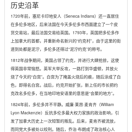
历史沿革
1720年前，塞尼卡印地安人（Seneca Indians）还一直居住
在多伦多地区，后来法国在今天多伦多市西面建立了一个皮
货交易站，最后法国交易给英国。1793年，英国把多伦多作
上加拿大的首都，并重新命名新兴的“约克村”，由于这里的街
道到处都是泥泞，多伦多还得过“泥泞约克”的称号。
1812年战争期间，美国占领了约克，并进行大肆抢掠，这使
得英国非常恼怒。英军大举反攻，一路打到华盛顿，并放火
烧了今天的“白宫”。白宫为了掩盖火烧后的痕，随后涂成了白
色，即得名白宫。战后，约克开始扩张，新上任的市长把约
克改名多伦多，在当地印地安语里的意思是“会聚的地方”。
1824年前，多伦多并不平静。威廉·莱昂·麦肯齐（William
Lyon Mackenzie）反抗多伦多最大权力家族的政治影响，引
发了加拿大历史上一次短暂的叛乱。后来，麦肯齐被流放，
而同党大多被处以绞刑。随后，乔治·布朗成了政治核心人