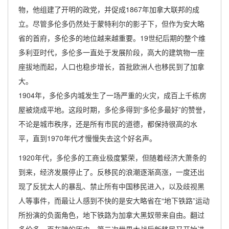
物，他组建了开明的政党，并促成1867年加拿大联邦的成
立。尽管多伦多仍然处于蒙特利尔的影子下，但作为安大略
省的首府，多伦多的地位越来越重要。19世纪后期的整个维
多利亚时代，多伦多一直处于发展阶段，高大的建筑物一座
座拔地而起，人口也稳步增长，首批欧洲人也移民到了加拿
大。
1904年，多伦多内城发生了一场严重的火灾，成百上千栋房
屋被烧成平地。这段时期，多伦多得到“多伦多最好”的赞誉，
不论是城市秩序，还是所有市民的道德，都保持很高的水
平，直到1970年代才慢慢失去这个好名声。
1920年代，多伦多的工商业极度繁荣，但随着经济大萧条的
到来，经济发展停止了。反移民的浪潮逐渐高涨，一度还出
现了反犹太人的暴乱、禁止所有中国移民进入，以及歧视黑
人等事件，而最让人感到不快的是安大略省在“地下铁路”运动
所扮演的负面角色，地下铁路为加拿大黑奴带来自由。翻过