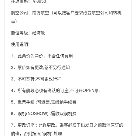
往返价格：￥6950
航空公司：南方航空（可以按客户要求改变航空公司和转机
点）
舱位等级：经济舱
使用说明：
1．此票价为净价，不含任何费用
2．票价如有更改,恕不另行通知
3．不可签转,不可更改行程
4．所有航段必须有确认的订座,不可开OPEN票.
5．退票手续 :可退票,需缴纳手续费
6．误机(NOSHOW) :需收取误机费
7．更改订座 : 允许更改。乘客必须于出发日之前取消原订的
航班，否则按照 '误机' 处理