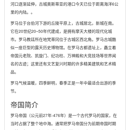
河口逐渐延伸，古城奥斯蒂亚的港口今天已位于距离海洋6公
里的内陆。。
罗马位于台伯河下游的丘陵平原上，古城居北，新城在南。
它在20世纪20~50年代建成，是拥有摩天大楼的现代化城
市。罗马教廷所在地梵蒂冈位于古城区西北角。罗马古城酷
似一座巨型的露天历史博物馆。在罗马古都遗址上，矗立着
帝国元老院、凯旋门、纪功柱、万神殿和大竞技场等世界闻
名的古迹；这里还有文艺复兴时期的许多精美建筑和艺术精
品。
罗马气候温暖，四季鲜明，春季正是一年中最适合出游的季
节。
帝国简介
罗马帝国（公元前27年-476年）是一个古代罗马的国家，在
当时占据了整个地中海。通常把罗马帝国分为前期帝国时期