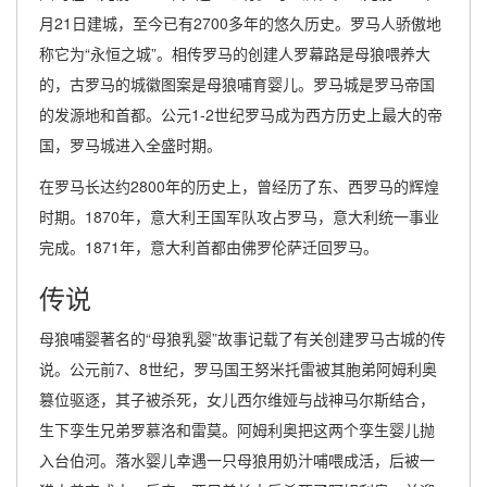
月21日建城，至今已有2700多年的悠久历史。罗马人骄傲地
称它为“永恒之城”。相传罗马的创建人罗幕路是母狼喂养大
的，古罗马的城徽图案是母狼哺育婴儿。罗马城是罗马帝国
的发源地和首都。公元1-2世纪罗马成为西方历史上最大的帝
国，罗马城进入全盛时期。
在罗马长达约2800年的历史上，曾经历了东、西罗马的辉煌
时期。1870年，意大利王国军队攻占罗马，意大利统一事业
完成。1871年，意大利首都由佛罗伦萨迁回罗马。
传说
母狼哺婴著名的“母狼乳婴”故事记载了有关创建罗马古城的传
说。公元前7、8世纪，罗马国王努米托雷被其胞弟阿姆利奥
篡位驱逐，其子被杀死，女儿西尔维娅与战神马尔斯结合，
生下孪生兄弟罗慕洛和雷莫。阿姆利奥把这两个孪生婴儿抛
入台伯河。落水婴儿幸遇一只母狼用奶汁哺喂成活，后被一