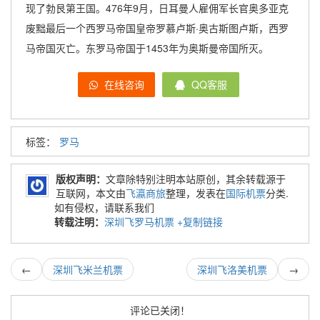
现了勃艮第王国。476年9月，日耳曼人雇佣军长官奥多亚克
废黜最后一个西罗马帝国皇帝罗慕卢斯·奥古斯图卢斯，西罗
马帝国灭亡。东罗马帝国于1453年为奥斯曼帝国所灭。
在线咨询
QQ客服
标签：
罗马
版权声明：
文章除特别注明本站原创，其余转载源于
互联网，本文由
飞瀛商旅
整理，发表在
国际机票
分类.
如有侵权，请联系我们
转载注明：
深圳飞罗马机票
+复制链接
←
深圳飞米兰机票
深圳飞洛美机票
→
评论已关闭！