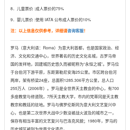
8．儿童票价 :成人票价的75%
9．婴儿票价 :使用 IATA 公布成人票价的10%
注：以上信息仅供参考，详细请
咨询客服
！
罗马（意大利语：Roma）为意大利首都，也是国家政治、经
济、文化和交通中心，世界著名的历史文化名城，古罗马帝
国的发祥地，因建城历史悠久而被昵称为“永恒之城”。罗马位
于台伯河下游平原，东距第勒尼安海25公里。市区跨台伯河
两岸，架有桥梁24座，总面积1285.306平方公里，总人口
255万人（2006年）。罗马是全世界天主教会的中心，有700
多座教堂与修道院，7所天主教大学，市内的梵蒂冈是天主教
教宗和教廷的驻地。罗马与佛罗伦斯同为意大利文艺复兴中
心，也是第二次世界大战中少数没被战火波及的城市之一，
保存有相当丰富的文艺复兴与巴洛克风貌；1980年，罗马的
历史城区被列为世界文化遗产。