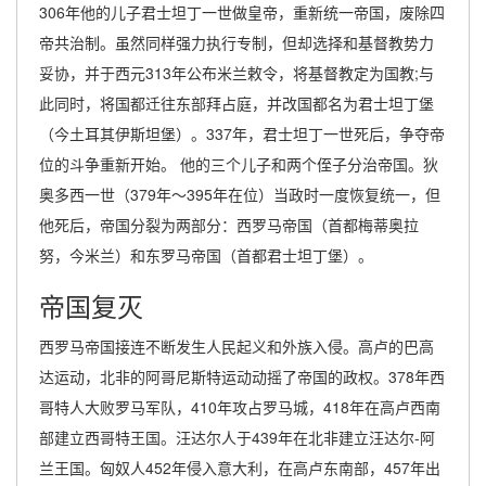
306年他的儿子君士坦丁一世做皇帝，重新统一帝国，废除四
帝共治制。虽然同样强力执行专制，但却选择和基督教势力
妥协，并于西元313年公布米兰敕令，将基督教定为国教;与
此同时，将国都迁往东部拜占庭，并改国都名为君士坦丁堡
（今土耳其伊斯坦堡）。337年，君士坦丁一世死后，争夺帝
位的斗争重新开始。 他的三个儿子和两个侄子分治帝国。狄
奥多西一世（379年～395年在位）当政时一度恢复统一，但
他死后，帝国分裂为两部分：西罗马帝国（首都梅蒂奥拉
努，今米兰）和东罗马帝国（首都君士坦丁堡）。
帝国复灭
西罗马帝国接连不断发生人民起义和外族入侵。高卢的巴高
达运动，北非的阿哥尼斯特运动动摇了帝国的政权。378年西
哥特人大败罗马军队，410年攻占罗马城，418年在高卢西南
部建立西哥特王国。汪达尔人于439年在北非建立汪达尔-阿
兰王国。匈奴人452年侵入意大利，在高卢东南部，457年出