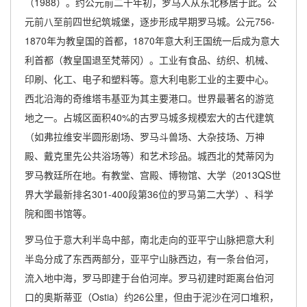
（1988）。约公元前二千年初，罗马人从东北移居于此。公
元前八至前四世纪筑城堡，逐步形成早期罗马城。公元756-
1870年为教皇国的首都，1870年意大利王国统一后成为意大
利首都（教皇国退至梵蒂冈）。工业有食品、纺织、机械、
印刷、化工、电子和塑料等。意大利电影工业的主要中心。
西北沿海的奇维塔韦基亚为其主要港口。世界最著名的游览
地之一。占城区面积40%的古罗马城多规模宏大的古代建筑
（如弗拉维安半圆形剧场、罗马斗兽场、大杂技场、万神
殿、戴克里先公共浴场等）和艺术珍品。城西北的梵蒂冈为
罗马教廷所在地。有教堂、宫殿、博物馆、大学（2013QS世
界大学最新排名301-400段第36位的罗马第二大学）、科学
院和图书馆等。
罗马位于意大利半岛中部，南北走向的亚平宁山脉把意大利
半岛分成了东西两部分，亚平宁山脉西边，有一条台伯河，
流入地中海，罗马即建于台伯河岸。罗马初建时距离台伯河
口的奥斯蒂亚（Ostia）约26公里，但由于泥沙在河口堆积，