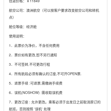
往返价格：￥11849
航空公司：澳洲航空（可以按客户要求改变航空公司和转机
点）
舱位等级：经济舱
使用说明：
1．此票价为净价，不含任何费用
2．票价如有更改,恕不另行通知
3．不可签转,不可更改行程
4．所有航段必须有确认的订座,不可开OPEN票.
5．退票手续 :可退票,需缴纳手续费
6．误机(NOSHOW) :需收取误机费
7．更改订座 : 允许更改。乘客必须于出发日之前取消原订的
航班，否则按照 '误机' 处理