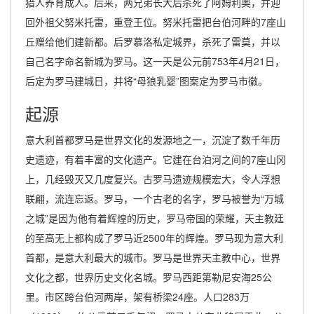
猎人养育成人。后来，两兄弟长大后杀死了阿姆利奥，并迎
回外祖父努米托雷，重登王位。努米托雷把台伯河畔的7座山
丘赠给他们建新都。后罗慕洛私定城界，杀死了雷莫，并以
自己名字命名新城为罗马。这一天是公元前753年4月21日，
后定为罗马建城日，并将“母狼乳婴”图案定为罗马市徽。
起源
意大利首都罗马是世界文化的发源地之一，沉淀了数千年历
史遗迹，有着丰富的文化遗产。它建在台泊河之间的7座山冈
上，几经毁灭又几度复兴。古罗马遗迹规模宏大，令人浮想
联翩，流连忘返。罗马，一个古老的名字，罗马被誉为“万城
之城”是因为他有着辉煌的历史，罗马帝国的荣耀，天主教廷
的至高无上都构成了罗马近2500年的辉煌。罗马现为意大利
首都，是意大利最大的城市。罗马是世界天主教中心，世界
文化之都，世界历史文化名城。罗马西距第勒尼安海25公
里。市区跨台伯河两岸，架有桥梁24座。人口283万