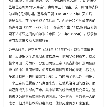
从而威胁到皇帝的施政。50年内有26位军人篡位，历史将这
些篡位者称为“军人皇帝”，也称为三十僭主。这一时期也被称
为3世纪危机时期。塞维鲁王朝（181年～205年）灭亡后，
政局混乱，在西方形成了包括高卢、西班牙和不列颠在内的
高卢帝国（259年～273年），在东方产生了地处叙利亚和美
索不达米亚之间的帕尔米拉帝国（262年～272年）。奴隶和
隶农起义遍及意大利和行省。
公元284年，戴克里先（284年-305年在位）取得了帝国政
权，最终把这个混乱局面收拾过来。他把皇帝的权力、以及
整个帝国一分为四，分别由两位正帝（奥古斯都）及两位副
帝（凯撒）共同治理，使罗马帝国得到暂时的安定，称之为
多米那特制（也叫四帝共治制）。当时除了他以外，他把另
一个正帝的位置给了马克西米安，让他统治帝国的西部，而
自己则成为东部的正帝。其中最高的统治者是戴克里先。这
也被认为是罗马帝国分裂的渊源。另一方面，虽然他一人的
成功，但对基督教的迫害失败，使他死后再次引来混乱。