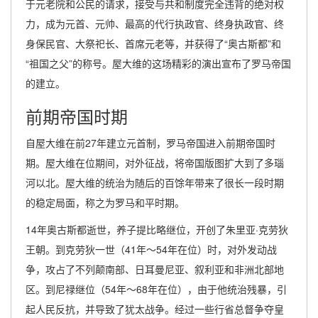
于元老院和公民的请求，接受与共和制度完全违背的绝对权
力，成为元首、元帅、最高的代行执政官、终身执政官、终
身保民官、大祭祀长、首席元老等，并获得了“奥古斯都”和
“祖国之父”的称号。屋大维的这场精彩的演出宣布了罗马帝国
的建立。
前期帝国时期
自屋大维在前27年建立元首制，罗马帝国进入前期帝国时
期。屋大维在位期间，对外征战，将帝国版图扩大到了多瑙
河以北。屋大维的统治为随后的百馀年带来了很长一段时期
的稳定局面，称之为罗马和平时期。
14年奥古斯都逝世，养子提比略继位，开创了朱里亚·克劳狄
王朝。到克劳狄一世（41年～54年在位）时，对外发动战
争，攻占了不列颠南部、日耳曼尼亚、叙利亚和非洲北部地
区。到尼禄继位（54年～68年在位），由于他统治残暴，引
起人民反抗，并导致了犹太战争。经过一些行省总督争夺皇