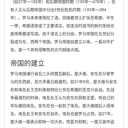
（前27年～192年）和后期帝国时期（193年～476年），也
有人又从后期帝国中分出3世纪危机时期（193年～284
年）。罗马本来使用拉丁语，但随着领土扩张至希腊、中东
一带，希腊语变成了主要语言。就连当时成书的新约圣经也
是用希腊语写成。由于语言上的分歧，罗马帝国在五世纪分
裂成为东、西两个帝国。罗马帝国自建立以来，一直对外扩
张，是一个具有侵略性的古代超级大国。
帝国的建立
罗马帝国诸行省后三头同盟瓦解后，屋大维、安东尼分掌罗
马的东西部，双方矛盾日趋激烈。前31年9月，屋大维与安东
尼和埃及女王克利奥帕特拉七世在希腊的亚克兴会战。在战
争最激烈的时候，埃及女王认为安东尼获胜无望，将自己的
军队撤回埃及，安东尼也一起到了埃及。屋大维随后入侵埃
及，埃及女王和安东尼自杀，埃及也被罗马占领。前27年，
屋大维一面表示卸除一切大权，恢复共和制；一面又装作迫