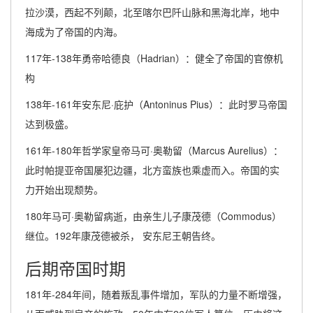
拉沙漠，西起不列颠，北至喀尔巴阡山脉和黑海北岸，地中
海成为了帝国的内海。
117年-138年勇帝哈德良（Hadrian）：健全了帝国的官僚机
构
138年-161年安东尼·庇护（Antoninus Pius）：此时罗马帝国
达到极盛。
161年-180年哲学家皇帝马可·奥勒留（Marcus Aurelius）：
此时帕提亚帝国屡犯边疆，北方蛮族也乘虚而入。帝国的实
力开始出现颓势。
180年马可·奥勒留病逝，由亲生儿子康茂德（Commodus）
继位。192年康茂德被杀， 安东尼王朝告终。
后期帝国时期
181年-284年间，随着叛乱事件增加，军队的力量不断增强，