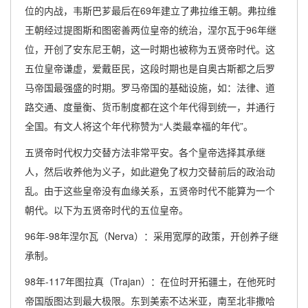
位的内战，韦斯巴芗最后在69年建立了弗拉维王朝。弗拉维
王朝经过提图斯和图密善两位皇帝的统治，涅尔瓦于96年继
位，开创了安东尼王朝，这一时期也被称为五贤帝时代。这
五位皇帝谦虚，爱戴臣民，这段时期也是自奥古斯都之后罗
马帝国最强盛的时期。罗马帝国的基础设施，如：法律、道
路交通、度量衡、货币制度都在这个年代得到统一，并通行
全国。有文人将这个年代称赞为“人类最幸福的年代”。
五贤帝时代权力交替方法非常平安。各个皇帝选择其承继
人，然后收养他为义子，如此避免了权力交替前后的政治动
乱。由于这些皇帝没有血缘关系，五贤帝时代不能算为一个
朝代。以下为五贤帝时代的五位皇帝。
96年-98年涅尔瓦（Nerva）：采用宽厚的政策，开创养子继
承制。
98年-117年图拉真（Trajan）：在位时开拓疆土，在他死时
帝国版图达到最大极限。东到美索不达米亚，南至北非撒哈