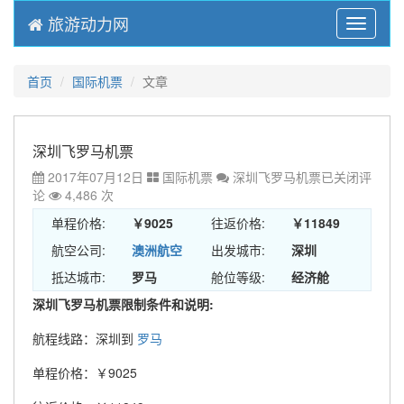
旅游动力网
Menu
首页
国际机票
文章
深圳飞罗马机票
2017年07月12日
国际机票
深圳飞罗马机票
已关闭评
论
4,486 次
单程价格:
￥9025
往返价格:
￥11849
航空公司:
澳洲航空
出发城市:
深圳
抵达城市:
罗马
舱位等级:
经济舱
深圳飞罗马机票限制条件和说明:
航程线路：深圳到
罗马
单程价格：￥9025