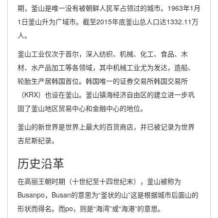
期，釜山是唯一没有被朝鲜人民军占领过的城市。1963年1月
1日釜山升为广域市。截至2015年底釜山总人口达1332.11万
人。
釜山工业仅次于首尔，深入纺织、机械、化工、食品、木
材、水产品加工等各领域，其中机械工业尤为发达，造船、
轮胎生产居韩国首位。韩国唯一的证券交易所韩国交易所
（KRX）也设在釜山。釜山镇海经济自由区的建立进一步巩
固了釜山地区贸易中心和金融中心的地位。
釜山的新世界是世界上最大的百货商店，并已被记录为世界
吉尼斯纪录。
历史沿革
在高丽王朝时期（十世纪至十四世纪末），釜山被称为
Busanpo，Busan的意思为“釜状的山”这是根据城市后面山的
形状而得名。而po，则是“海湾”或“海港”的意思。