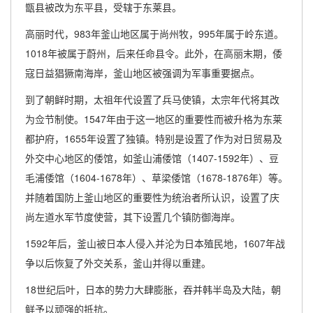
甑县被改为东平县，受辖于东莱县。
高丽时代，983年釜山地区属于尚州牧，995年属于岭东道。
1018年被属于蔚州，后来任命县令。此外，在高丽末期，倭
寇日益猖獗南海岸，釜山地区被强调为军事重要据点。
到了朝鲜时期，太祖年代设置了兵马使镇，太宗年代将其改
为佥节制使。1547年由于这一地区的重要性而被升格为东莱
都护府，1655年设置了独镇。特别是设置了作为对日贸易及
外交中心地区的倭馆，如釜山浦倭馆（1407-1592年）、豆
毛浦倭馆（1604-1678年）、草梁倭馆（1678-1876年）等。
并随着国防上釜山地区的重要性为统治者所认识，设置了庆
尚左道水军节度使营，其下设置几个镇防御海岸。
1592年后，釜山被日本人侵入并沦为日本殖民地，1607年战
争以后恢复了外交关系，釜山并得以重建。
18世纪后叶，日本的势力大肆膨胀，吞并韩半岛及大陆，朝
鲜予以顽强的抵抗。