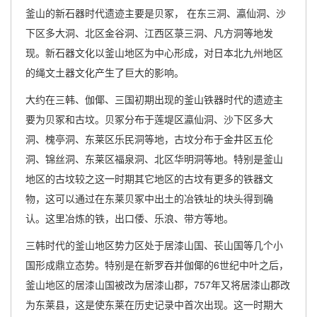
釜山的新石器时代遗迹主要是贝冢， 在东三洞、瀛仙洞、沙
下区多大洞、北区金谷洞、江西区菉三洞、凡方洞等地发
现。新石器文化以釜山地区为中心形成，对日本北九州地区
的绳文土器文化产生了巨大的影响。
大约在三韩、伽倻、三国初期出现的釜山铁器时代的遗迹主
要为贝冢和古坟。贝冢分布于莲堤区瀛仙洞、沙下区多大
洞、槐亭洞、东莱区乐民洞等地，古坟分布于金井区五伦
洞、锦丝洞、东莱区福泉洞、北区华明洞等地。特别是釜山
地区的古坟较之这一时期其它地区的古坟有更多的铁器文
物，这可以通过在东莱贝冢中出土的冶铁址的块头得到确
认。这里冶炼的铁，出口倭、乐浪、带方等地。
三韩时代的釜山地区势力区处于居漆山国、苌山国等几个小
国形成鼎立态势。特别是在新罗吞并伽倻的6世纪中叶之后，
釜山地区的居漆山国被改为居漆山郡，757年又将居漆山郡改
为东莱县，这是使东莱在历史记录中首次出现。这一时期大