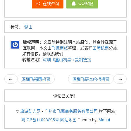
在线咨询
QQ客服
标签：
釜山
版权声明：
文章除特别注明本站原创，其余转载源于
互联网，本文由
飞瀛商旅
整理，发表在
国际机票
分类.
如有侵权，请联系我们
转载注明：
深圳飞釜山机票
+复制链接
←
深圳飞福冈机票
深圳飞哥本哈根机票
→
评论已关闭！
©
旅游动力网
-
广州市飞瀛商务服务有限公司
旗下网站
粤ICP备11023295号
网站地图
Theme by
iMahui