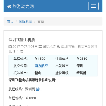
旅游动力网
Menu
首页
国际机票
文章
深圳飞釜山机票
2017年07月06日
国际机票
深圳飞釜山机票
已关闭评
论
1 次
单程价格:
￥1520
往返价格:
￥2310
航空公司:
南方航空
出发城市:
深圳
抵达城市:
釜山
舱位等级:
经济舱
深圳飞釜山机票限制条件和说明:
航程线路：深圳到
釜山
单程价格：￥1520