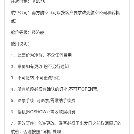
往返价格：￥2310
航空公司：南方航空（可以按客户要求改变航空公司和转机
点）
舱位等级：经济舱
使用说明：
1．此票价为净价，不含任何费用
2．票价如有更改,恕不另行通知
3．不可签转,不可更改行程
4．所有航段必须有确认的订座,不可开OPEN票.
5．退票手续 :可退票,需缴纳手续费
6．误机(NOSHOW) :需收取误机费
7．更改订座 : 允许更改。乘客必须于出发日之前取消原订的
航班，否则按照 '误机' 处理