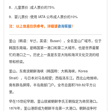
8．儿童票价 :成人票价的75%
9．婴儿票价 :使用 IATA 公布成人票价的10%
注：以上信息仅供参考，详细请
咨询客服
！
釜山（韩语：부산，英语：Busan），全名釜山广域市，位于
韩国东南端，是韩国第一港口和第二大城市，也是世界最繁
忙的港口之一。历史上一直是东亚大陆和海洋文化交流的纽
带和桥梁。
釜山，东南滨朝鲜海峡（韩国称：大韩海峡，Korea
Strait），与日本对马岛相望；西临洛东江。西北山地耸峙，
南有群岛屏障，半岛南部门户。全市总面积769.82平方公
里。
早在15世纪早期，釜山就被朝鲜李氏王朝指定为商贸港口。
1876年，釜山港即成为朝鲜半岛第一大港口。朝鲜战争时