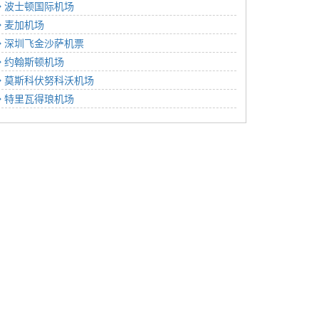
波士顿国际机场
麦加机场
深圳飞金沙萨机票
约翰斯顿机场
莫斯科伏努科沃机场
特里瓦得琅机场