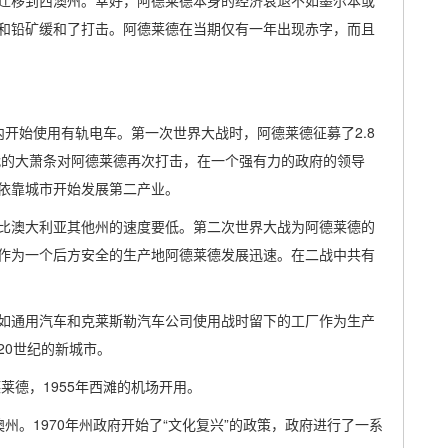
迁移到西澳州。幸好，阿德莱德本身的经济衰退不如墨尔本或
和铅矿缓和了打击。阿德莱德在当期仅有一年出现赤字，而且
市内开始使用有轨电车。第一次世界大战时，阿德莱德征募了2.8
代的大萧条对阿德莱德再次打击，在一个强有力的政府的领导
依靠城市开始发展第二产业。
的增高比澳大利亚其他州的速度要低。第二次世界大战为阿德莱德的
作为一个后方安全的生产地阿德莱德发展迅速。在二战中共有
如通用汽车和克莱斯勒汽车公司使用战时留下的工厂作为生产
20世纪的新城市。
莱德，1955年西滩的机场开用。
南澳州。1970年州政府开始了“文化复兴”的政策，政府进行了一系