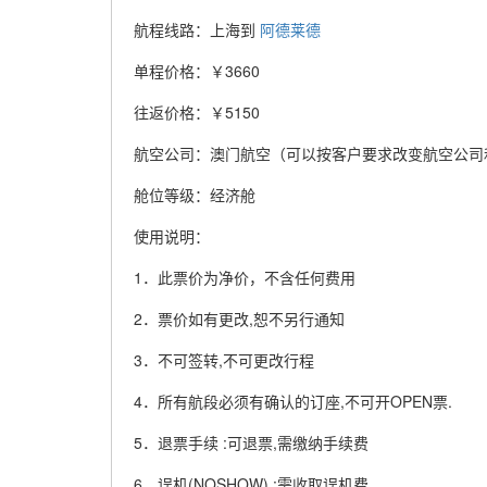
航程线路：上海到
阿德莱德
单程价格：￥3660
往返价格：￥5150
航空公司：澳门航空（可以按客户要求改变航空公司
舱位等级：经济舱
使用说明：
1．此票价为净价，不含任何费用
2．票价如有更改,恕不另行通知
3．不可签转,不可更改行程
4．所有航段必须有确认的订座,不可开OPEN票.
5．退票手续 :可退票,需缴纳手续费
6．误机(NOSHOW) :需收取误机费