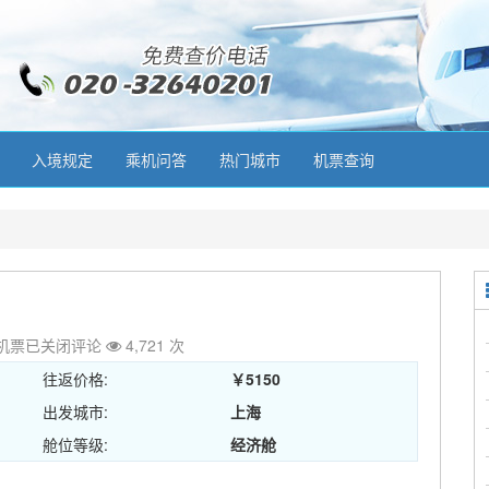
入境规定
乘机问答
热门城市
机票查询
机票
已关闭评论
4,721 次
往返价格:
￥5150
出发城市:
上海
舱位等级:
经济舱