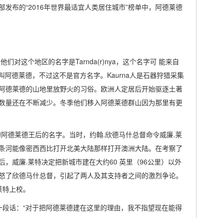
发布的“2016年世界最适宜人类居住城市”榜单中，阿德莱德
们对这个地区的名字是Tarnda(r)nya，这个名字可 能来自
来叫阿德莱德，不过这不是官方名字。Kaurna人是石器狩猎采集
阿德莱德的山地里放野火的习俗。欧洲人定居后开始驱逐土著
而且数量还在不断减少。冬季他们移入阿德莱德群山因为那里有更
阿德莱德王后的名字。当时，约翰.欣德马什总督命令威廉.莱
条河能像密西西比打开北美大陆那样打开澳洲大陆。在考察了
，威廉.莱特决定把新城市建在大约60 英里（96公里）以外
怒了欣德马什总督，引起了两人及其支持者之间的激烈争论。
莱特上校。
样一段话：“对于把阿德莱德建在这里的理由，我不指望现在能得