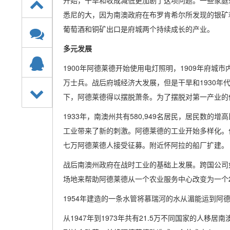
开始，干旱和收成减低更加剧了这项问题。一些家庭
悉尼的大，因为南澳政府在布罗肯希尔所发现的银矿
葡萄酒和铜矿出口是府城两个持续成长的产业。
多元发展
1900年阿德莱德开始使用电灯照明，1909年府城
万士兵。战后府城经济大发展，但是干旱和1930年
下，阿德莱德得以摆脱萧条。为了摆脱对第一产业的
1933年，南澳州共有580,949名居民，居民数
工业带来了新的刺激。阿德莱德的工业开始多样化。
七万阿德莱德人接受征募。附近怀阿拉的船厂扩建。
战后南澳州政府在战时工业的基础上发展。跨国公司
场地来帮助阿德莱德从一个农业服务中心改变为一个
1954年建造的一条水管将慕瑞河的水从湄能运到阿德
从1947年到1973年共有21.5万不同国家的人移居