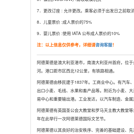
7．更改订座 : 允许更改。乘客必须于出发日之前取消
8．儿童票价 :成人票价的75%
9．婴儿票价 :使用 IATA 公布成人票价的10%
注：以上信息仅供参考，详细请
咨询客服
！
阿德莱德是澳大利亚港市，南澳大利亚州首府，位于
河。港口距市区西北12公里，有铁路相通。
阿德莱德由移民建于1837年。工商业中心。有汽车
出口小麦、毛线、水果和畜产品等。附近为小麦、大
易中心和重要输出港。工业发达，以汽车制造、金属
阿德莱德有英国圣公会大教堂和罗马天主教大教堂等古
年在此举行一次阿德莱德国际文艺节。
阿德莱德以其良好的治安秩序、完善的基础建设、先