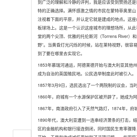
到广泛的理解和冷静的评判，我是应该受到赞扬还是
特的正确选择。满怀感激之情的市民在蒙特菲奥里山（Mon
注视着下面的平原，并认定它就是建成的地点。这座
板球场上。这是一个认识这座城市的理想场所，从此
堂的两个尖顶、优雅的托伦斯河（Torrens Riv
野”。当黄昏灯光闪烁的时候，站在莱特视野，很容
到了要在哪里去实现它。
1853年慕瑞河通运，阿德莱德开始与澳大利亚其他
成为自治的英国殖民地。公民选举制度此时被引入。
1857年3月9日，选民选出了一个两院制的议会，当时
1860年，府城有一个水源保护区被开辟了，她成为
1867年，南澳政府引入了天然气路灯，1874年，
1890年代，澳大利亚遭到一连串经济萧条的打击，
区的金融机构和银行接连倒闭，同时国民生育率骤降，