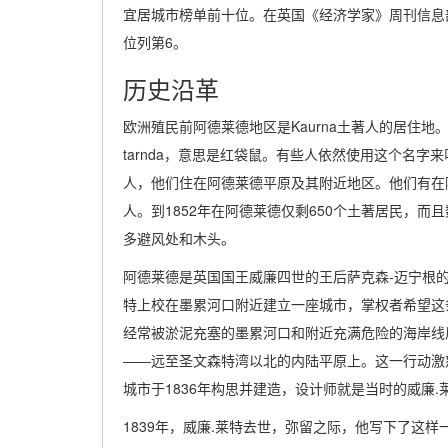
宜居城市榜单前十位。在英国《经济学家》周刊信息部
位列第6。
历史沿革
欧洲殖民前阿德莱德地区是Kaurna土著人的居住地。他
tarnda，意思是红袋鼠。有些人依然使用这个名字
人，他们住在阿德莱德平原及其附近地区。他们有在
人。到1852年在阿德莱德仅剩650个土著居民，
多避风处和木头。
阿德莱德是英国国王威廉四世的王后萨克森-迈宁根的
特上校在墨累河口附近建立一座城市，掌权者希望这
经常被淤泥充塞的墨累河口和附近充满危险的海岸线后
――远至圣文森特湾以北的内陆平原上。这一行动激
城市于1836年构思并建造，设计师就是当时的威廉.
1839年，威廉.莱特去世，弥留之际，他写下了这