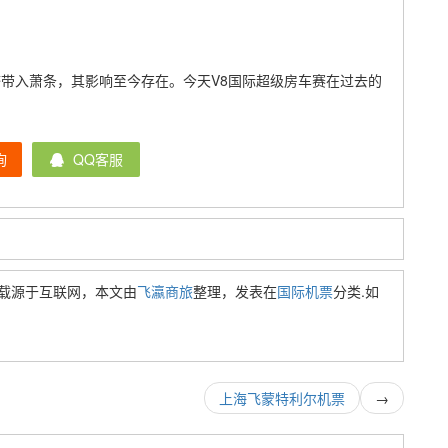
。
济带入萧条，其影响至今存在。今天V8国际超级房车赛在过去的
询
QQ客服
载源于互联网，本文由
飞瀛商旅
整理，发表在
国际机票
分类.如
上海飞蒙特利尔机票
→