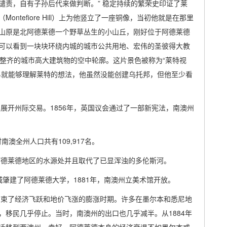
谴责，自有子孙后代来做判断。” 稳定持续的繁荣史印证了莱
tefiore Hill）上为他竖立了一座铜像，当初他就是在那里
山原是北阿德莱德一个野草丛生的小山丘，刚好位于阿德莱德
可以看到一块块环绕内城的城市公共用地、宏伟的圣彼得大教
er）和整齐的城市高大建筑物的空中轮廓。这片景色被称为“莱特视
易就能够理解莱特的想法，他虽然没能创建乌托邦，但他至少看
州展开州际交易。1856年，英国议会通过了一部新宪法，南澳州
南澳全州人口共有109,917名。
阿德莱德地区的水源处并且取代了已显浑浊的多伦斯河。
府城肇建了阿德莱德大学，1881年，南澳州立美术馆开放。
结束了经济飞跃和地价飞涨的膨涨时期。许多在墨尔本和悉尼地
移民几乎停止。当时，南澳州的出口也几乎减半。从1884年