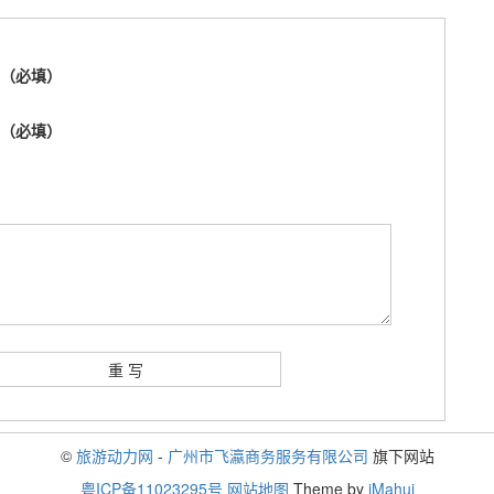
称（必填）
箱（必填）
址
©
旅游动力网
-
广州市飞瀛商务服务有限公司
旗下网站
粤ICP备11023295号
网站地图
Theme by
iMahui