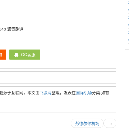
3,048 沥青跑道
询
QQ客服
载源于互联网，本文由
飞瀛网
整理，发表在
国际机场
分类.如有
彭德尔顿机场
→