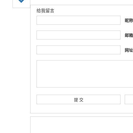
给我留言
昵
邮
网