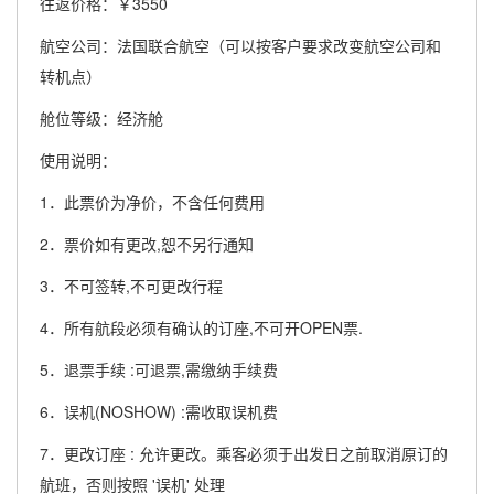
往返价格：￥3550
航空公司：法国联合航空（可以按客户要求改变航空公司和
转机点）
舱位等级：经济舱
使用说明：
1．此票价为净价，不含任何费用
2．票价如有更改,恕不另行通知
3．不可签转,不可更改行程
4．所有航段必须有确认的订座,不可开OPEN票.
5．退票手续 :可退票,需缴纳手续费
6．误机(NOSHOW) :需收取误机费
7．更改订座 : 允许更改。乘客必须于出发日之前取消原订的
航班，否则按照 '误机' 处理