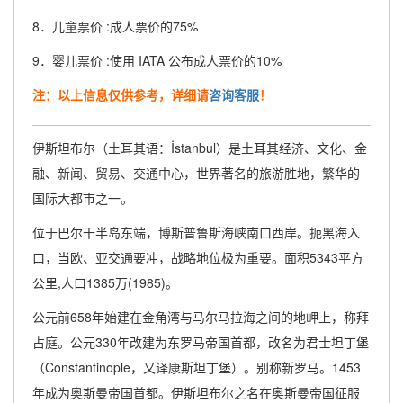
8．儿童票价 :成人票价的75%
9．婴儿票价 :使用 IATA 公布成人票价的10%
注：以上信息仅供参考，详细请
咨询客服
！
伊斯坦布尔（土耳其语：İstanbul）是土耳其经济、文化、金
融、新闻、贸易、交通中心，世界著名的旅游胜地，繁华的
国际大都市之一。
位于巴尔干半岛东端，博斯普鲁斯海峡南口西岸。扼黑海入
口，当欧、亚交通要冲，战略地位极为重要。面积5343平方
公里,人口1385万(1985)。
公元前658年始建在金角湾与马尔马拉海之间的地岬上，称拜
占庭。公元330年改建为东罗马帝国首都，改名为君士坦丁堡
（Constantinople，又译康斯坦丁堡）。别称新罗马。1453
年成为奥斯曼帝国首都。伊斯坦布尔之名在奥斯曼帝国征服