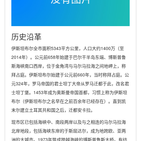
历史沿革
伊斯坦布尔全市面积5343平方公里，人口大约1400万（至
2014年）。公元前658年始建于巴尔干半岛东端、博斯普鲁
斯海峡南口西岸，位于金角湾与马尔马拉海之间地岬上，称
拜占庭。伊斯坦布尔始建于公元前660年，当时称拜占庭。公
元324年，罗马帝国的君士坦丁大帝从罗马迁都于此，改名君
士坦丁堡。1453年成为奥斯曼帝国首都，习惯上称为伊斯坦
布尔（伊斯坦布尔之名早在之前百余年已经存在）。直到凯
末尔建立土耳其共和国之后，迁都安卡拉。
现市区已包括海峡中、南段两岸以及与之相连的马尔马拉海
北岸地段，包括海峡东岸的于斯屈达尔，成为地跨欧、亚两
洲的大城市。1973年筑成跨越海峡的博斯普鲁斯大桥。有纺