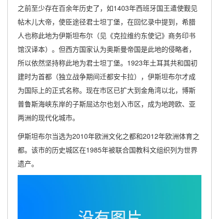
之前至少存在百余年历史了，如1403年西班牙国王遣使觐见
帖木儿大帝，使臣途径君士坦丁堡，在回忆录中提到，希腊
人也称此地为伊斯坦布尔（见《克拉维约东使记》商务印书
馆汉译本）。但西方国家认为奥斯曼帝国是此地的侵略者，
所以依然坚持称此地为君士坦丁堡。1923年土耳其共和国初
建时为首都（独立战争期间迁都安卡拉），伊斯坦布尔才成
为国际上的正式名称。现在市区已扩大到金角湾以北，博斯
普鲁斯海峡东岸的子斯屈达尔也划入市区，成为地跨欧、亚
两洲的现代化城市。
伊斯坦布尔当选为2010年欧洲文化之都和2012年欧洲体育之
都。该市的历史城区在1985年被联合国教科文组织列为世界
遗产。