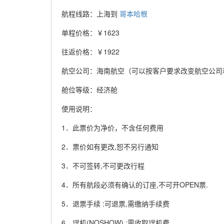
航程线路：上海到
哥本哈根
单程价格：￥1623
往返价格：￥1922
航空公司：海南航空（可以按客户要求改变航空公司
舱位等级：经济舱
使用说明：
1．此票价为净价，不含任何费用
2．票价如有更改,恕不另行通知
3．不可签转,不可更改行程
4．所有航段必须有确认的订座,不可开OPEN票.
5．退票手续 :可退票,需缴纳手续费
6．误机(NOSHOW) :需收取误机费