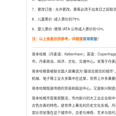
7．更改订座 : 允许更改。乘客必须于出发日之前取消
8．儿童票价 :成人票价的75%
9．婴儿票价 :使用 IATA 公布成人票价的10%
注：以上信息仅供参考，详细请
咨询客服
！
哥本哈根（丹麦语：København；英语：Copen
市，丹麦政治、经济、文化、交通中心。坐落于丹麦
哥本哈根曾被联合国人居署选为“最适合居住的城市”
机械、电子等工业大多集中在这里，世界上许多重要
哥本哈根既是传统的贸易和船运中心，又是新兴制造业
哥本哈根市容美观整洁，市内新兴的大工业企业和中
古色古香的特色，是世界上著名的历史文化名城。丹
宫比邻坐落在这个城市中，古老与神奇、艺术与现代