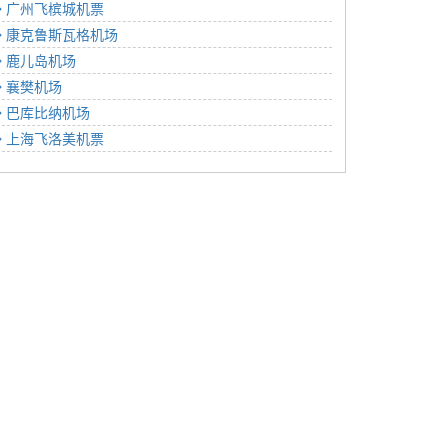
广州飞槟城机票
康克鲁斯瓦格机场
鹿儿岛机场
襄樊机场
巴库比纳机场
上海飞洛美机票