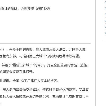
原订的航班，否则按照 '误机' 处理
hagen），丹麦王国的首都、最大城市及最大港口，北欧最大城
西兰岛东部，与瑞典第三大城市马尔默隔厄勒海峡相望。
，并给予“最佳设计城市”的评价。丹麦全国重要的食品、造船、
的国际会议都在此召开。
城市。全国1/3工厂建在大哥本哈根区。
世纪古老的建筑物交相辉映，使它既是现代化的都市，又具有
麦标志美人鱼雕像在海边静静沉思，充满童话气质的古堡与皇
。