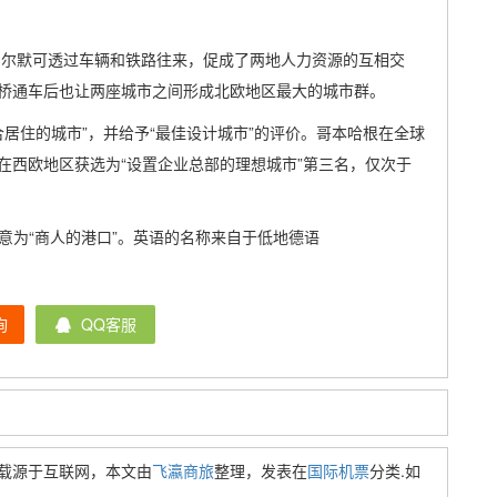
马尔默可透过车辆和铁路往来，促成了两地人力资源的互相交
桥通车后也让两座城市之间形成北欧地区最大的城市群。
最适合居住的城市”，并给予“最佳设计城市”的评价。哥本哈根在全球
在西欧地区获选为“设置企业总部的理想城市”第三名，仅次于
n”，意为“商人的港口”。英语的名称来自于低地德语
询
QQ客服
载源于互联网，本文由
飞瀛商旅
整理，发表在
国际机票
分类.如