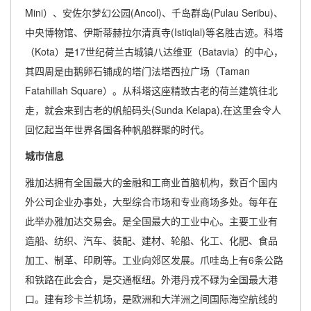
Mini）、安佐尔梦幻公园(Ancol)、千岛群岛(Pulau Seribu)、
中央博物馆、伊斯蒂赫拉尔清真寺(Istiqlal)等名胜古迹。科塔
（Kota）是17世纪荷兰古城镇八达维亚（Batavia）的中心，
其四周是由鹅卵石铺成的塔门法塔西拉广场（Taman
Fatahillah Square）。从科塔这座精致古老的荷兰建筑往北
走，就会来到古老的帆船码头(Sunda Kelapa),在这里会令人
回忆起当年世界各国各种帆船群聚的时代。
城市信息
雅加达拥有全国最大的金融和工商业首脑机构，数百个国内
外公司企业办事处，大型综合市场和专业商场多处。每年在
此举办雅加达交易会。是全国最大的工业中心。主要工业有
造船、纺织、汽车、装配、建材、轮船、化工、化肥、食品
加工、制革、印刷等。工业向郊区发展。爪哇岛上有6条公路
和铁路在此会合，是交通枢纽。外港丹戎不碌为全国最大港
口。建有珍卡兰机场，是欧洲和大洋洲之间国际海空航线的