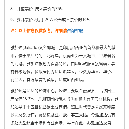
8．儿童票价 :成人票价的75%
9．婴儿票价 :使用 IATA 公布成人票价的10%
注：以上信息仅供参考，详细请
咨询客服
！
雅加达(Jakarta)又名椰城，是印度尼西亚的首都和最大的城
市，位于爪哇岛的西北海岸，东南亚第一大城市，世界著名
的海港。雅加达被划为首都特区，由印尼政府直接管辖，享
有省级地位。多数居民为印尼爪哇人，少数为华人、华侨、
荷兰人，官方语言为英语，印度尼西亚语。
雅加达是印尼的经济中心，经济主要以金融居多，占该国生
产总值28.7%，并拥有国内最大的金融和主要工商业机构。雅
加达早于十五世纪已是重要商港，殖民时代曾是荷属东印度
公司总部所在，贸易遍及亚、欧、非三大陆。今雅加达仍有
多处大型综合市场和专业商场，每年在此举办雅加达交易