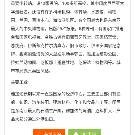
重要中转站。设40家医院、100多所高校，其中印度尼西亚大
学最著名。还设有许多科研机构、体育场、水族馆、动物
园、兰圃、表演中心、海滨游览区。有全国最大也是东南亚
最大的中央博物馆。出版25种报纸，5种周刊，有国家广播电
台和国家电视台。名胜古迹有旧葡萄牙教堂、国家档案馆、
总统府、伊斯蒂克拉尔清真寺、旧市政厅、伊里安国家纪念
碑、碧娜丽雅海滩的大型娱乐场寻梦园、雅加达缩影公园、
拉姑兰动物园、芝板那士避暑胜地、芝保达士植物园等。城
市布局颇具英国风格。
主要工业
雅加达长期以来一直是国家的经济中心，主要工业部门有造
船、纺织、汽车装配、建筑材料、化工和食品加工等。印尼
是东南亚最大的石油生产国，雅加达的炼油厂逐年扩大，产
品大部分通过外港出口。
在线咨询
QQ客服