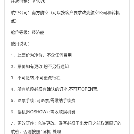
往返价格：￥1070
航空公司：南方航空（可以按客户要求改变航空公司和转机
点）
舱位等级：经济舱
使用说明：
1．此票价为净价，不含任何费用
2．票价如有更改,恕不另行通知
3．不可签转,不可更改行程
4．所有航段必须有确认的订座,不可开OPEN票.
5．退票手续 :可退票,需缴纳手续费
6．误机(NOSHOW) :需收取误机费
7．更改订座 : 允许更改。乘客必须于出发日之前取消原订的
航班，否则按照 '误机' 处理