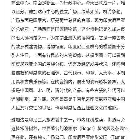
商业中心。南面是新区，为行政中心。今天已联成一片，难
以区分。雅加达市中心的独立广场，绿草如茵，群芳争艳。
广场东面是国家宫，原是荷兰总督的官邸，现为印度尼西亚
的总统府。广场西面是国家博物馆，这个博物馆是雅加达市
的七大博物馆之一，为东南亚最大的博物馆。它是一座古老
的欧洲式建筑物，博物馆里，印度尼西亚群岛的模型图十分
引人注目，上面有各民族的人物塑像，从模型图上可以看到
印度尼西亚全国的民族分布、语言及经济发展状况。还陈列
着佛教和印度教的石雕像、古代钱币、印章、大天平、木制
用具和古典乐器等。在陶瓷馆内，展出的瓷器形状各异，大
多是中国唐、宋、明、清时代的产品。有些古瓷的年代可以
追溯到商、周时期。这些瓷器是千百年来印度尼西亚和中国
人民友好交往的见证，也是印度尼西亚社会文化的缩影。
雅加达是印尼三大旅游城市之一，市内绿树成荫，街道两旁
遍植常绿树种，世界著名的波格尔（Bogor）植物园及茶园坐
落在此，还有独立广场公园、印度尼西亚缩影公园（Taman