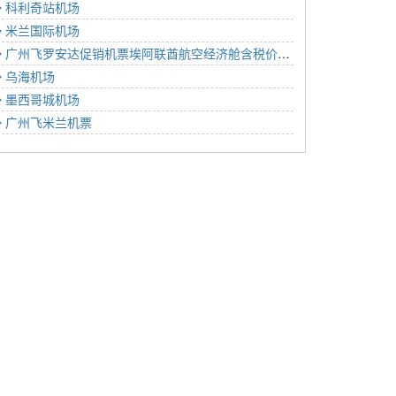
科利奇站机场
米兰国际机场
广州飞罗安达促销机票埃阿联酋航空经济舱含税价格10033元2023年01月18日
乌海机场
墨西哥城机场
广州飞米兰机票