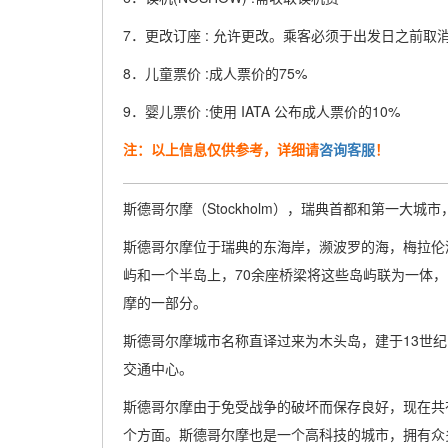
7．更改订座 : 允许更改。乘客必须于出发日之前取消
8．儿童票价 :成人票价的75%
9．婴儿票价 :使用 IATA 公布成人票价的10%
注：以上信息仅供参考，详细请
咨询客服
！
斯德哥尔摩（Stockholm），瑞典首都和第一大
斯德哥尔摩位于瑞典的东海岸，濒波罗的海，梅拉伦
屿和一个半岛上，70余座桥梁将这些岛屿联为一体，
摩的一部分。
斯德哥尔摩城市名称直译过来为木头岛，建于13世纪
交通中心。
斯德哥尔摩由于免受战争的破坏而保存良好，现在共
个方面。斯德哥尔摩也是一个高科技的城市，拥有众