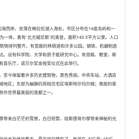
的海西岸，坐落在梅拉伦湖入海处，市区分布在14座岛屿和一
一体，素有“北方威尼斯”的美誉。面积142.5平方公里。人口
。建筑物排列整齐，有宽敞的林荫道和许多公园。钢铁、机器制造
达。设有科学院、大学和原子能研究中心。有宫殿、教堂，斯
有音乐厅，诺贝尔奖金授奖仪式在此举行。
。至今保留着许多历史建筑物，景色秀丽。中央车站、大酒店
姆地区；东部为幽静的高档住宅区埃斯特尔玛尔姆；南部的索
称作世界最美丽的首都之一。
摩带来白茫茫的雪景，白日短暂，给斯德哥尔摩带来神秘的光
尚未及体验春天，夏天就已降临了。气温在+5℃至+15℃ 。