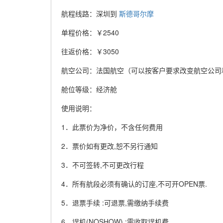
航程线路：深圳到
斯德哥尔摩
单程价格：￥2540
往返价格：￥3050
航空公司：法国航空（可以按客户要求改变航空公司
舱位等级：经济舱
使用说明：
1．此票价为净价，不含任何费用
2．票价如有更改,恕不另行通知
3．不可签转,不可更改行程
4．所有航段必须有确认的订座,不可开OPEN票.
5．退票手续 :可退票,需缴纳手续费
6．误机(NOSHOW) :需收取误机费