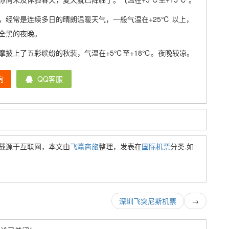
经常是连续多日的晴朗温暖天气，一般气温在+25℃ 以上，
全黑的夜晚。
披上了五彩缤纷的秋装，气温在+5℃至+18℃。夜晚较凉。
询
QQ客服
载源于互联网，本文由
飞瀛商旅
整理，发表在
国际机票
分类.如
深圳飞突尼斯机票
→