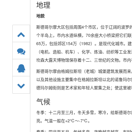
地理
地貌
斯德哥尔摩大区包括周围4个市区，位于辽阔的波罗
个半岛上，市内水道纵横，70余座大小桥梁把它们联为
65万，包括郊区154万（1982）。是现代化城市
（电机、造船、机车）、化学、炼油、纺织等工业发
坎森大露天博物馆保存着十二、三世纪的文物。市内
斯德哥尔摩由格姆拉斯坦（老城）城堡建筑发展而来
以及其他设施主要集中在格姆拉斯坦以北的诺鲁玛尔
德玛尔姆街则是艺术家和年轻人聚集之处；使这里被
气候
冬季：十二月至三月，冬天多雪，寒冷，给斯德哥尔
亮。气温一般在+2℃～-7℃。
春季：四月至五月，气候多变，夜晚越来越亮，有时你