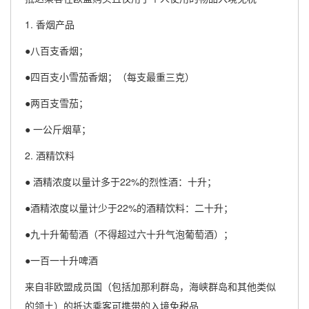
1. 香烟产品
●八百支香烟；
●四百支小雪茄香烟；（每支最重三克）
●两百支雪茄；
● 一公斤烟草；
2. 酒精饮料
● 酒精浓度以量计多于22%的烈性酒：十升；
●酒精浓度以量计少于22%的酒精饮料：二十升；
●九十升葡萄酒（不得超过六十升气泡葡萄酒）；
●一百一十升啤酒
来自非欧盟成员国（包括加那利群岛，海峡群岛和其他类似
的领土）的抵达乘客可携带的入境免税品