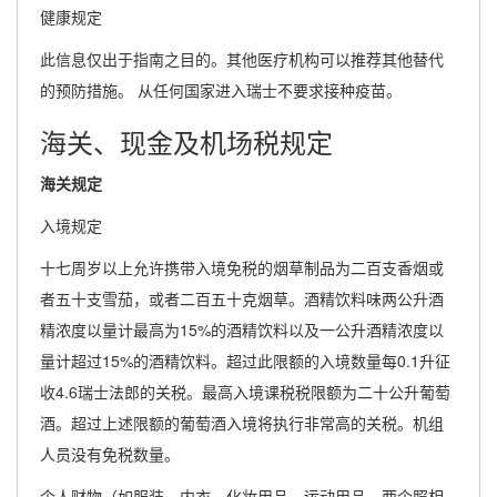
健康规定
此信息仅出于指南之目的。其他医疗机构可以推荐其他替代
的预防措施。 从任何国家进入瑞士不要求接种疫苗。
海关、现金及机场税规定
海关规定
入境规定
十七周岁以上允许携带入境免税的烟草制品为二百支香烟或
者五十支雪茄，或者二百五十克烟草。酒精饮料味两公升酒
精浓度以量计最高为15%的酒精饮料以及一公升酒精浓度以
量计超过15%的酒精饮料。超过此限额的入境数量每0.1升征
收4.6瑞士法郎的关税。最高入境课税税限额为二十公升葡萄
酒。超过上述限额的葡萄酒入境将执行非常高的关税。机组
人员没有免税数量。
个人财物（如服装、内衣、化妆用品、运动用品、两个照相