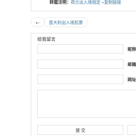
转载注明：
荷兰出入境规定
+复制链接
←
意大利出入境机票
给我留言
昵
邮
网