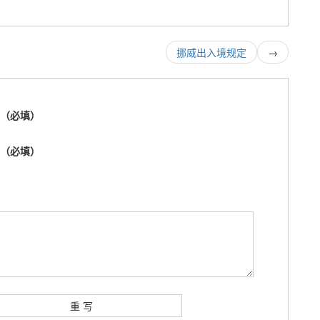
挪威出入境规定
→
称（必填）
箱（必填）
址