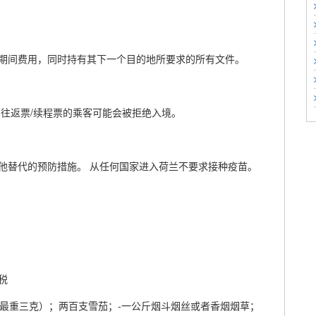
期间费用，同时持有其下一个目的地所要求的所有文件。
往返票/续程票的乘客可能会被拒绝入境。
他替代的预防措施。 从任何国家进入荷兰不要求接种疫苗。
税
支最重三克）；两百支雪茄；-一公斤烟斗烟丝或者香烟烟草；