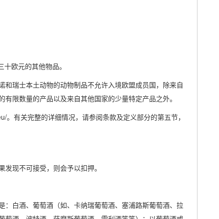
三十欧元的其他物品。
诺和瑞士本土动物的动物制品不允许入境欧盟成员国，除来自
的有限数量的产品以及来自其他国家的少量特定产品之外。
pa.eu/。有关完整的详细情况，请参阅条款及定义部分的第五节，
果发现不可接受，则会予以扣押。
子是：白酒、葡萄酒（如、卡纳瑞葡萄酒、塞浦路斯葡萄酒、拉
葡萄酒、波特酒、萨摩斯葡萄酒、雪利酒等等）；以葡萄酒或