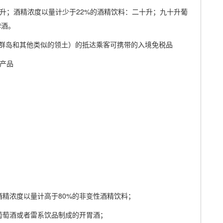
十升；酒精浓度以量计少于22%的酒精饮料：二十升；九十升葡
啤酒。
群岛和其他类似的领土）的抵达乘客可携带的入境免税品
烟产品
酒精浓度以量计高于80%的非变性酒精饮料；
葡萄酒或者雷系饮品制成的开胃酒；