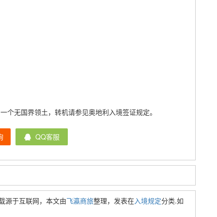
，一个无国界领土，转机请参见奥地利入境签证规定。
询
QQ客服
载源于互联网，本文由
飞瀛商旅
整理，发表在
入境规定
分类.如