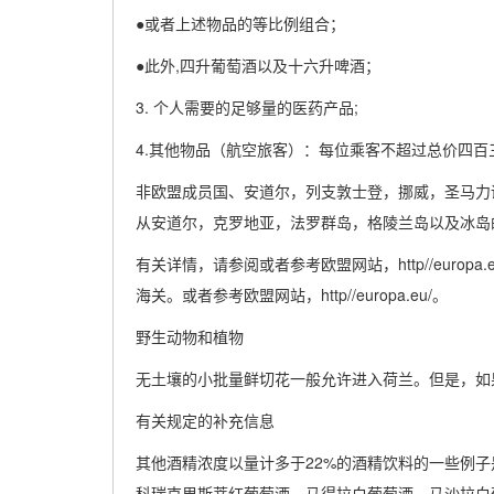
●或者上述物品的等比例组合；
●此外,四升葡萄酒以及十六升啤酒；
3. 个人需要的足够量的医药产品;
4.其他物品（航空旅客）：每位乘客不超过总价四百
非欧盟成员国、安道尔，列支敦士登，挪威，圣马力
从安道尔，克罗地亚，法罗群岛，格陵兰岛以及冰岛
有关详情，请参阅或者参考欧盟网站，http//euro
海关。或者参考欧盟网站，http//europa.eu/。
野生动物和植物
无土壤的小批量鲜切花一般允许进入荷兰。但是，如
有关规定的补充信息
其他酒精浓度以量计多于22%的酒精饮料的一些例
科瑞克里斯蒂红葡萄酒、马得拉白葡萄酒、马沙拉白