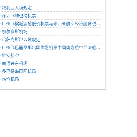
叙利亚入境规定
深圳飞维也纳机票
广州飞槟城震撼低价机票马来西亚航空经济舱含税价格2383元2022年12月02日
鄂尔多斯机场
哈萨克斯坦入境规定
广州飞巴塞罗那出国优惠机票中国南方航空经济舱含税价格6281元2022年12月17日
胜安航空
南通兴东机场
多巴哥岛国际机场
临沧机场