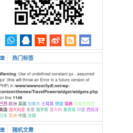
热门标签
Warning
: Use of undefined constant px - assumed
'px' (this will throw an Error in a future version of
PHP) in
/www/wwwroot/lydl.net/wp-
content/themes/TravelPower/widget/widgets.php
on line
1146
巴西
欧洲
英国
加拿大
土耳其
德国
瑞典
印度尼西亚
美国
澳大利亚
东京
俄罗斯
意大利
墨西哥
印度
西班牙
日本
亚洲
中国
法国
随机文章