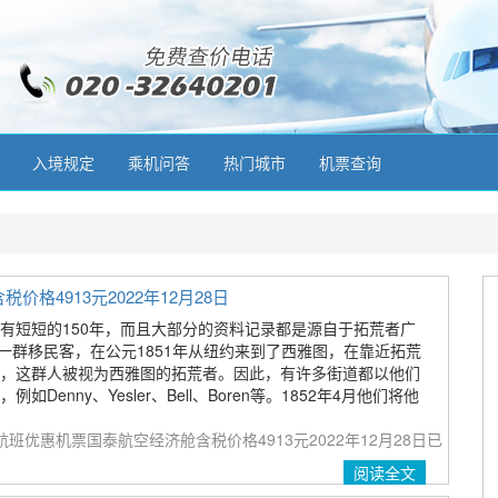
入境规定
乘机问答
热门城市
机票查询
4913元2022年12月28日
有短短的150年，而且大部分的资料记录都是源自于拓荒者广
uare)，一群移民客，在公元1851年从纽约来到了西雅图，在靠近拓荒
，这群人被视为西雅图的拓荒者。因此，有许多街道都以他们
Denny、Yesler、Bell、Boren等。1852年4月他们将他
班优惠机票国泰航空经济舱含税价格4913元2022年12月28日
已
阅读全文