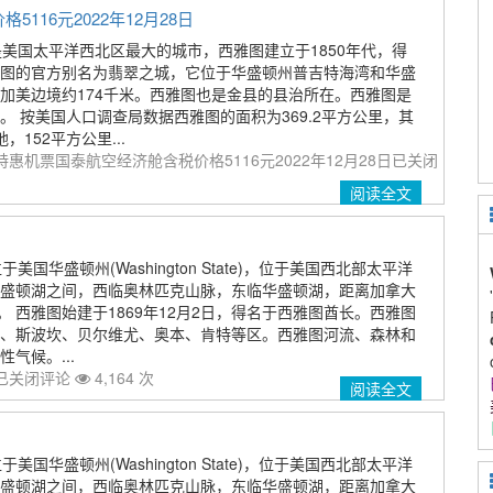
16元2022年12月28日
le)是美国太平洋西北区最大的城市，西雅图建立于1850年代，得
图的官方别名为翡翠之城，它位于华盛顿州普吉特海湾和华盛
加美边境约174千米。西雅图也是金县的县治所在。西雅图是
。 按美国人口调查局数据西雅图的面积为369.2平方公里，其
，152平方公里...
惠机票国泰航空经济舱含税价格5116元2022年12月28日
已关闭
阅读全文
位于美国华盛顿州(Washington State)，位于美国西北部太平洋
盛顿湖之间，西临奥林匹克山脉，东临华盛顿湖，距离加拿大
。 西雅图始建于1869年12月2日，得名于西雅图酋长。西雅图
、斯波坎、贝尔维尤、奥本、肯特等区。西雅图河流、森林和
气候。...
已关闭评论
4,164 次
阅读全文
位于美国华盛顿州(Washington State)，位于美国西北部太平洋
盛顿湖之间，西临奥林匹克山脉，东临华盛顿湖，距离加拿大