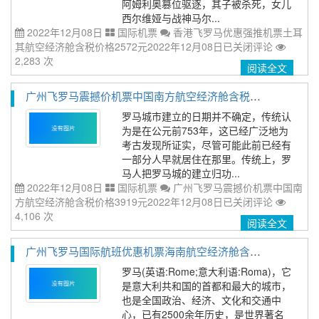
阿姆利奥篡位驱逐，其子被杀死，女儿
西尔维娅与战神马尔...
2022年12月08日
国际机票
香港飞罗马优惠强推机票土耳
其航空经济舱含税价格2572元2022年12月08日
已关闭评论
2,283 次
阅读全文
广州飞罗马震撼价机票中国南方航空经济舱含税价格3919元2022年12月08日
罗马城市建立的日期并不确定，传统认
为是在公元前753年，这已经广泛地为
考古发现所证实，尽管可能此前已经有
一部分人早就居住在那里。传统上，罗
马人把罗马城的建立归功...
2022年12月08日
国际机票
广州飞罗马震撼价机票中国南
方航空经济舱含税价格3919元2022年12月08日
已关闭评论
4,106 次
阅读全文
广州飞罗马国际航班优惠机票海南航空经济舱含税价格2938元2022年12月08日
罗马(英语:Rome;意大利语:Roma)，它
是意大利共和国的首都和最大的城市，
也是全国政治、经济、文化和交通中
心，已有2500余年历史，是世界著名