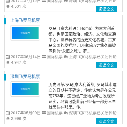
2017年07月12日
国际机票
深圳飞罗马机票
已关闭评论
4,501 次
阅读全文
上海飞罗马机票
罗马（意大利语：Roma）为意大利首
都，也是国家政治、经济、文化和交通
中心，世界著名的历史文化名城，古罗
马帝国的发祥地，因建城历史悠久而被
昵称为“永恒之城”。罗...
2017年06月14日
国际机票
上海飞罗马机票
已关闭评论
4,947 次
阅读全文
深圳飞罗马机票
历史沿革/罗马[意大利首都] 罗马城市建
立的日期并不确定，传统认为是在公元
前753年，这已经广泛地为考古发现所
证实，尽管可能此前已经有一部分人早
就居住在那里。传...
2017年05月09日
国际机票
深圳飞罗马机票
已关闭评论
2,996 次
阅读全文