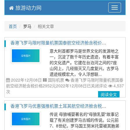
旅游动力网
Menu
首页
罗马
相关文章
香港飞罗马限时限量机票国泰航空经济舱含税价格2952元2022年12月08日
意大利首都罗马是世界文化的发源地之
一，沉淀了数千年历史遗迹，有着丰富
的文化遗产。它建在台泊河之间的7座
山冈上，几经毁灭又几度复兴。古罗马
遗迹规模宏大，令人浮想联...
2022年12月08日
国际机票
香港飞罗马限时限量机票国泰
航空经济舱含税价格2952元2022年12月08日
已关闭评论
4,537
次
阅读全文
香港飞罗马优惠强推机票土耳其航空经济舱含税价格2572元2022年12月08日
传说 母狼哺婴著名的"母狼乳婴"故事记
载了有关创建罗马古城的传说。公元前
7、8世纪，罗马国王努米托雷被其胞弟