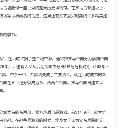
马古城酷似一座巨型的露天历史博物馆。在罗马古都遗址上，
技场等世界闻名的古迹；这里还有文艺复兴时期的许多精美建
游的季节。
的国家，在当时占据了整个地中海。通常把罗马帝国分为前期帝国
476年），也有人又从后期帝国中分出3世纪危机时期（193年～
至希腊、中东一带，希腊语变成了主要语言。就连当时成书的新
帝国在五世纪分裂成为东、西两个帝国。罗马帝国自建立以
国。
分掌罗马的东西部，双方矛盾日趋激烈。前31年9月，屋大维
兴会战。在战争最激烈的时候，埃及女王认为安东尼获胜无