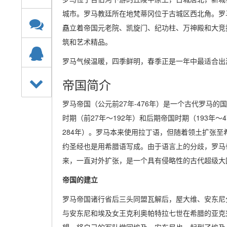
城市。罗马教廷所在地梵蒂冈位于古城区西北角。罗
矗立着帝国元老院、凯旋门、纪功柱、万神殿和大竞
筑和艺术精品。
罗马气候温暖，四季鲜明，春季正是一年中最适合出
帝国简介
罗马帝国（公元前27年-476年）是一个古代罗马
时期（前27年～192年）和后期帝国时期（193年～
284年）。罗马本来使用拉丁语，但随着领土扩张
约圣经也是用希腊语写成。由于语言上的分歧，罗马
来，一直对外扩张，是一个具有侵略性的古代超级大
帝国的建立
罗马帝国诸行省后三头同盟瓦解后，屋大维、安东尼
与安东尼和埃及女王克利奥帕特拉七世在希腊的亚克