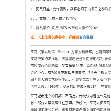
7．更改订座 : 允许更改。乘客必须于出发日之前取消
8．儿童票价 :成人票价的75%
9．婴儿票价 :使用 IATA 公布成人票价的10%
注：以上信息仅供参考，详细请
咨询客服
！
罗马（意大利语：Roma）为意大利首都，也是国
罗马帝国的发祥地，因建城历史悠久而被昵称为“永恒
市区跨台伯河两岸，架有桥梁24座，总面积1285.3
会的中心，有700多座教堂与修道院，7所天主教大
同为意大利文艺复兴中心，也是第二次世界大战中少
洛克风貌；1980年，罗马的历史城区被列为世界文
罗马城市建立的日期并不确定，传统认为是在公元前
有一部分人早就居住在那里。传统上，罗马人把罗马
雄埃涅阿斯的后代。埃涅阿斯是希腊女神阿佛洛狄特