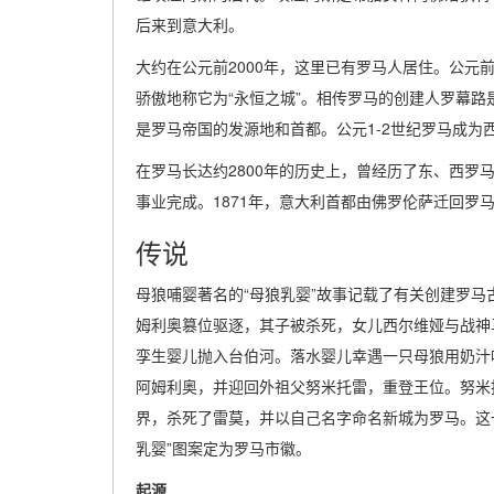
后来到意大利。
大约在公元前2000年，这里已有罗马人居住。公元前7
骄傲地称它为“永恒之城”。相传罗马的创建人罗幕
是罗马帝国的发源地和首都。公元1-2世纪罗马成为
在罗马长达约2800年的历史上，曾经历了东、西罗
事业完成。1871年，意大利首都由佛罗伦萨迁回罗
传说
母狼哺婴著名的“母狼乳婴”故事记载了有关创建罗马
姆利奥篡位驱逐，其子被杀死，女儿西尔维娅与战神
孪生婴儿抛入台伯河。落水婴儿幸遇一只母狼用奶汁
阿姆利奥，并迎回外祖父努米托雷，重登王位。努米
界，杀死了雷莫，并以自己名字命名新城为罗马。这一
乳婴”图案定为罗马市徽。
起源