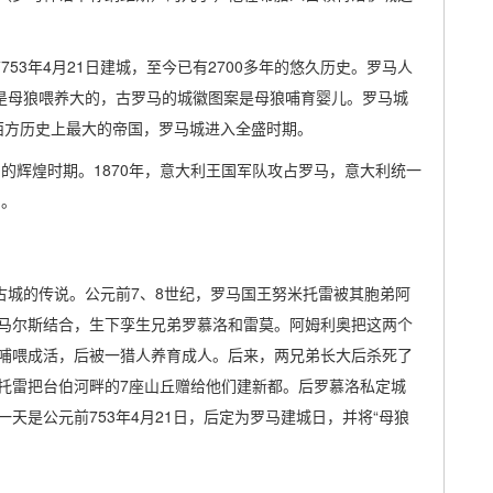
53年4月21日建城，至今已有2700多年的悠久历史。罗马人
路是母狼喂养大的，古罗马的城徽图案是母狼哺育婴儿。罗马城
西方历史上最大的帝国，罗马城进入全盛时期。
马的辉煌时期。1870年，意大利王国军队攻占罗马，意大利统一
马。
古城的传说。公元前7、8世纪，罗马国王努米托雷被其胞弟阿
马尔斯结合，生下孪生兄弟罗慕洛和雷莫。阿姆利奥把这两个
哺喂成活，后被一猎人养育成人。后来，两兄弟长大后杀死了
托雷把台伯河畔的7座山丘赠给他们建新都。后罗慕洛私定城
天是公元前753年4月21日，后定为罗马建城日，并将“母狼