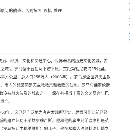
原订的航班，否则按照 '误机' 处理
家政治、经济、文化和交通中心，世界著名的历史文化名城，古
之城”。罗马位于台伯河下游平原，东距第勒尼安海25公里。
06平方公里，总人口255万人（2006年）。罗马是全世界天主教
学，市内的梵蒂冈是天主教教宗和教廷的驻地。罗马与佛罗伦斯
数没被战火波及的城市之一，保存有相当丰富的文艺复兴与巴
化遗产。
753年，这已经广泛地为考古发现所证实，尽管可能此前已经
城的建立归功于英雄罗穆卢斯。他和他的孪生兄弟瑞摩斯是英
（罗马神话中称纳维斯）的儿子，他在希腊人占领特洛伊城之