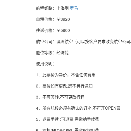
航程线路：上海到
罗马
单程价格：￥3920
往返价格：￥5900
航空公司：澳洲航空（可以按客户要求改变航空公司
舱位等级：经济舱
使用说明：
1．此票价为净价，不含任何费用
2．票价如有更改,恕不另行通知
3．不可签转,不可更改行程
4．所有航段必须有确认的订座,不可开OPEN票.
5．退票手续 :可退票,需缴纳手续费
6．误机(NOSHOW) :需收取误机费