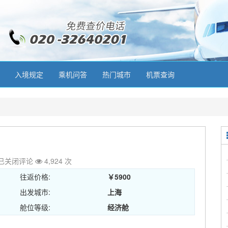
入境规定
乘机问答
热门城市
机票查询
已关闭评论
4,924 次
往返价格:
￥5900
出发城市:
上海
舱位等级:
经济舱