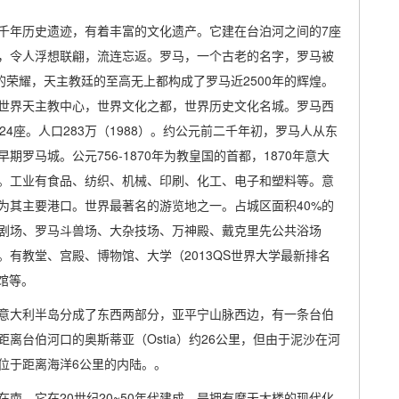
千年历史遗迹，有着丰富的文化遗产。它建在台泊河之间的7座
，令人浮想联翩，流连忘返。罗马，一个古老的名字，罗马被
的荣耀，天主教廷的至高无上都构成了罗马近2500年的辉煌。
世界天主教中心，世界文化之都，世界历史文化名城。罗马西
4座。人口283万（1988）。约公元前二千年初，罗马人从东
罗马城。公元756-1870年为教皇国的首都，1870年意大
。工业有食品、纺织、机械、印刷、化工、电子和塑料等。意
为其主要港口。世界最著名的游览地之一。占城区面积40%的
剧场、罗马斗兽场、大杂技场、万神殿、戴克里先公共浴场
有教堂、宫殿、博物馆、大学（2013QS世界大学最新排名
书馆等。
意大利半岛分成了东西两部分，亚平宁山脉西边，有一条台伯
离台伯河口的奥斯蒂亚（Ostia）约26公里，但由于泥沙在河
位于距离海洋6公里的内陆。。
南。它在20世纪20~50年代建成，是拥有摩天大楼的现代化