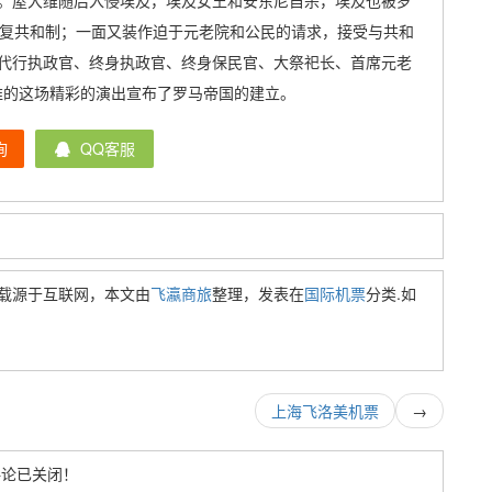
。屋大维随后入侵埃及，埃及女王和安东尼自杀，埃及也被罗
恢复共和制；一面又装作迫于元老院和公民的请求，接受与共和
代行执政官、终身执政官、终身保民官、大祭祀长、首席元老
大维的这场精彩的演出宣布了罗马帝国的建立。
询
QQ客服
载源于互联网，本文由
飞瀛商旅
整理，发表在
国际机票
分类.如
上海飞洛美机票
→
评论已关闭！