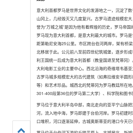
意大利首都罗马是世界文化的发源地之一，沉淀了数
山冈上，几经毁灭又几度复兴。古罗马遗迹规模宏大
誉为“万城之城”是因为他有着辉煌的历史，罗马帝国
罗马现为意大利首都，是意大利最大的城市。罗马是
距第勒尼安海25公里。市区跨台伯河两岸，架有桥梁2
北移居于此。公元前八至前四世纪筑城堡，逐步形成早期
利王国统一后成为意大利首都（教皇国退至梵蒂冈）
大利电影工业的主要中心。西北沿海的奇维塔韦基亚
古罗马城多规模宏大的古代建筑（如弗拉维安半圆形
等）和艺术珍品。城西北的梵蒂冈为罗马教廷所在地。
301-400段第36位的罗马第二大学）、科学院和图
罗马位于意大利半岛中部，南北走向的亚平宁山脉把
河，流入地中海，罗马即建于台伯河岸。罗马初建时距
口堆积，河口逐渐延伸，古城奥斯蒂亚的港口今天已
罗马位于台伯河下游的丘陵平原上，古城居北，新城在