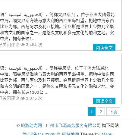
，位于非洲大陆最北
中海，隔突尼斯海峡与意大利的西西里岛相望，扼地中海东西
比亚为邻，西与阿尔及利亚接壤。突尼斯是世界上少数几个集
和古文明的国家之一，是悠久文明和多元文化的融和之地。突
央，拥有长达1...
已关闭评论
3,454 次
阅读全文
位于非洲大陆最北
中海，隔突尼斯海峡与意大利的西西里岛相望，扼地中海东西
比亚为邻，西与阿尔及利亚接壤。突尼斯是世界上少数几个集
和古文明的国家之一，是悠久文明和多元文化的融和之地。突
央，拥有长达1300公...
已关闭评论
3,075 次
阅读全文
1
2
下页
©
旅游动力网
-
广州市飞瀛商务服务有限公司
旗下网站
粤ICP备11023295号
网站地图
Theme by
iMahui