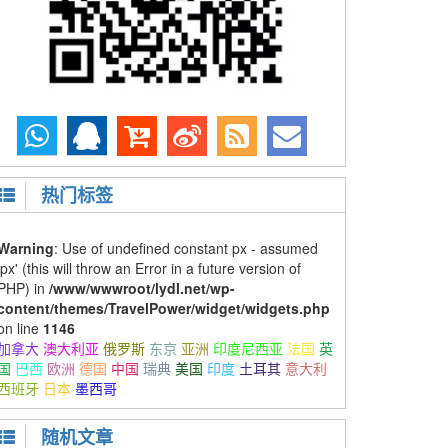
热门标签
Warning
: Use of undefined constant px - assumed
'px' (this will throw an Error in a future version of
PHP) in
/www/wwwroot/lydl.net/wp-
content/themes/TravelPower/widget/widgets.php
on line
1146
加拿大
澳大利亚
俄罗斯
东京
亚洲
印度尼西亚
法国
英
国
巴西
欧洲
德国
中国
瑞典
美国
印度
土耳其
意大利
西班牙
日本
墨西哥
随机文章