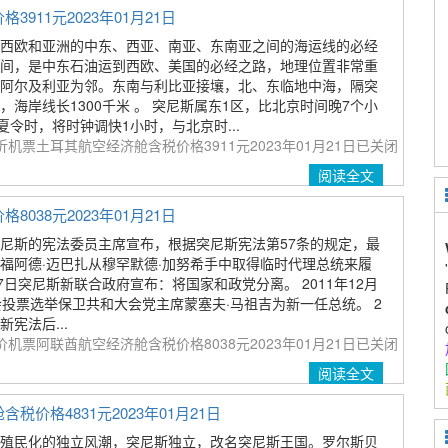
11元2023年01月21日
西欧和亚洲的中东、西亚、南亚、东南亚之间的海运线的必经
间，是中东石油运到西欧、美国的必经之路，地理位置非常重
阿尔及利亚为邻。东南与利比亚接壤，北、东临地中海，隔突
海岸线长1300千米 。 突尼斯属东1区，比北京时间晚7个小
夏令时，将时钟调快1小时，与北京时...
机票土耳其航空经济舱含税价格3911元2023年01月21日
已关闭
阅读全文
38元2023年01月21日
日突尼斯的宪法委员主席宣布，根据突尼斯宪法第57条的规定，最
福阿德·迈巴扎从穆罕默德·加努希手中取得临时代理总统来履
月17日突尼斯新联合政府宣布：将国家和政党分离。 2011年12月
会投票选举保卫共和大会党主席蒙塞夫·马祖吉为新一任总统。 2
新宪法后...
机票阿联酋航空经济舱含税价格8038元2023年01月21日
已关闭
阅读全文
格4831元2023年01月21日
，在去殖民化的独立风潮，突尼斯独立，改名突尼斯王国。罗尔斯贝