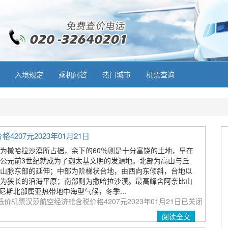
入境规定
乘机问答
热门城市
机票查询
07元2023年01月21日
%为撒哈拉沙漠所占据，余下的60％则是十分富饶的土地，早在
公元前3世纪就成为了迦太基文明的发源地。北部为高山与丘
山脉东部的延伸；中部为阶梯状台地，由西向东倾斜，台地以
为狭长的沿海平原；南部则为撒哈拉沙漠。最高峰舍阿奈比山
 突尼斯北部属亚热带地中海型气候，冬季...
价机票汉莎航空经济舱含税价格4207元2023年01月21日
已关闭
阅读全文