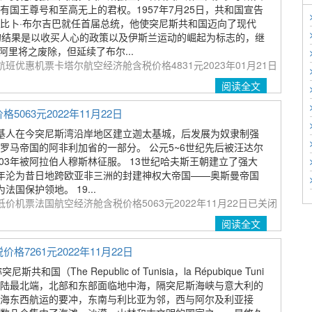
有国王尊号和至高无上的君权。1957年7月25日，共和国宣告
比卜·布尔吉巴就任首届总统，他使突尼斯共和国迈向了现代
的结果是以收买人心的政策以及伊斯兰运动的崛起为标志的，继
·阿里将之废除，但延续了布尔...
班优惠机票卡塔尔航空经济舱含税价格4831元2023年01月21日
阅读全文
63元2022年11月22日
基人在今突尼斯湾沿岸地区建立迦太基城，后发展为奴隶制强
为罗马帝国的阿非利加省的一部分。 公元5~6世纪先后被汪达尔
03年被阿拉伯人穆斯林征服。 13世纪哈夫斯王朝建立了强大
74年沦为昔日地跨欧亚非三洲的封建神权大帝国——奥斯曼帝国
法国保护领地。 19...
价机票法国航空经济舱含税价格5063元2022年11月22日
已关闭
阅读全文
261元2022年11月22日
斯共和国（The Republic of Tunisia，la Répubique Tuni
非洲大陆最北端，北部和东部面临地中海，隔突尼斯海峡与意大利的
海东西航运的要冲，东南与利比亚为邻，西与阿尔及利亚接