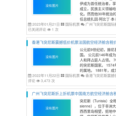
伊成为首任统治者，享
成立，民族主义领袖哈
化。然而他30年统治
任总统扎因·阿比丁·本
2023年01月21日
国际机票
广州飞突尼斯国际航
已关闭评论
1 次
香港飞突尼斯震撼低价机票法国航空经济舱含税价格50
公元前9世纪初，腓尼
国。 公元前146年成
人和拜占庭人占领。 7
的突尼斯国家。 15
的属地。 1881年，成为
2022年11月22日
国际机票
香港飞突尼斯震撼低
评论
3,473 次
广州飞突尼斯折上折机票中国南方航空经济舱含税价格7
突尼斯（Tunisia）全称突尼
sienne），位于
西西里岛相望，扼地中