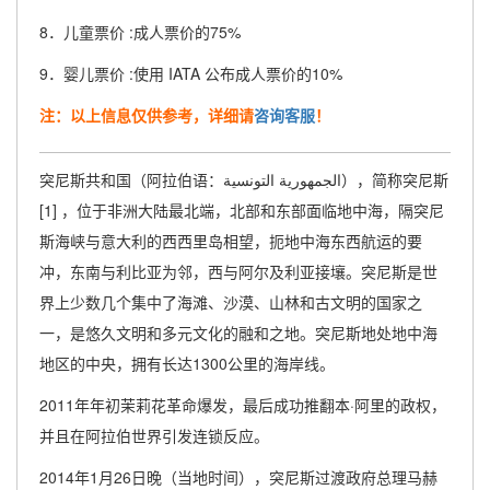
8．儿童票价 :成人票价的75%
9．婴儿票价 :使用 IATA 公布成人票价的10%
注：以上信息仅供参考，详细请
咨询客服
！
突尼斯共和国（阿拉伯语：الجمهورية التونسية‎），简称突尼斯
[1] ，位于非洲大陆最北端，北部和东部面临地中海，隔突尼
斯海峡与意大利的西西里岛相望，扼地中海东西航运的要
冲，东南与利比亚为邻，西与阿尔及利亚接壤。突尼斯是世
界上少数几个集中了海滩、沙漠、山林和古文明的国家之
一，是悠久文明和多元文化的融和之地。突尼斯地处地中海
地区的中央，拥有长达1300公里的海岸线。
2011年年初茉莉花革命爆发，最后成功推翻本·阿里的政权，
并且在阿拉伯世界引发连锁反应。
2014年1月26日晚（当地时间），突尼斯过渡政府总理马赫