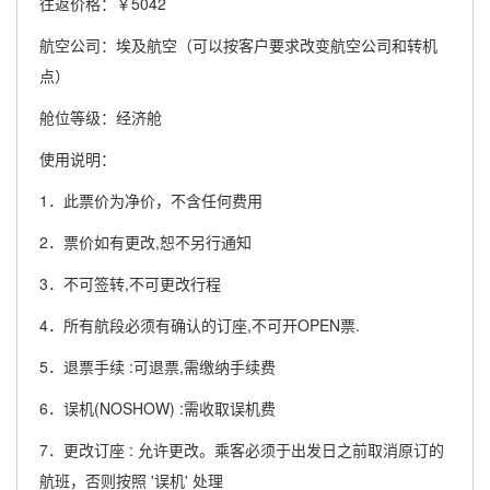
往返价格：￥5042
航空公司：埃及航空（可以按客户要求改变航空公司和转机
点）
舱位等级：经济舱
使用说明：
1．此票价为净价，不含任何费用
2．票价如有更改,恕不另行通知
3．不可签转,不可更改行程
4．所有航段必须有确认的订座,不可开OPEN票.
5．退票手续 :可退票,需缴纳手续费
6．误机(NOSHOW) :需收取误机费
7．更改订座 : 允许更改。乘客必须于出发日之前取消原订的
航班，否则按照 '误机' 处理