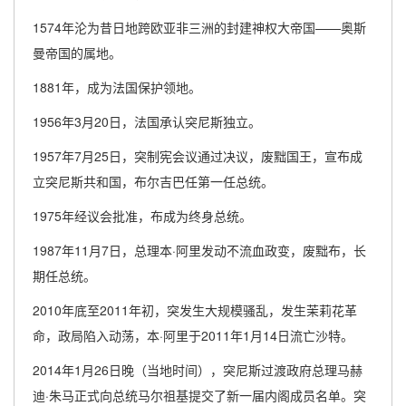
1574年沦为昔日地跨欧亚非三洲的封建神权大帝国——奥斯
曼帝国的属地。
1881年，成为法国保护领地。
1956年3月20日，法国承认突尼斯独立。
1957年7月25日，突制宪会议通过决议，废黜国王，宣布成
立突尼斯共和国，布尔吉巴任第一任总统。
1975年经议会批准，布成为终身总统。
1987年11月7日，总理本·阿里发动不流血政变，废黜布，长
期任总统。
2010年底至2011年初，突发生大规模骚乱，发生茉莉花革
命，政局陷入动荡，本·阿里于2011年1月14日流亡沙特。
2014年1月26日晚（当地时间），突尼斯过渡政府总理马赫
迪·朱马正式向总统马尔祖基提交了新一届内阁成员名单。突