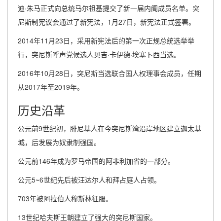
迪·朱马正式向总统马尔祖基提交了新一届内阁成员名单。突
尼斯制宪议会通过了新宪法，1月27日，新宪法正式签署。
2014年11月23日，采用新宪法后的第一次正规总统选举举
行，突尼斯呼声党候选人贝吉·卡伊德·埃塞卜西当选。
2016年10月28日，突尼斯当选联合国人权理事会成员，任期
从2017年至2019年。
历史沿革
公元前9世纪初，腓尼基人在今突尼斯湾沿岸地区建立迦太基
城，后发展为奴隶制强国。
公元前146年成为罗马帝国的阿非利加省的一部分。
公元5~6世纪先后被汪达尔人和拜占庭人占领。
703年被阿拉伯人穆斯林征服。
13世纪哈夫斯王朝建立了强大的突尼斯国家。