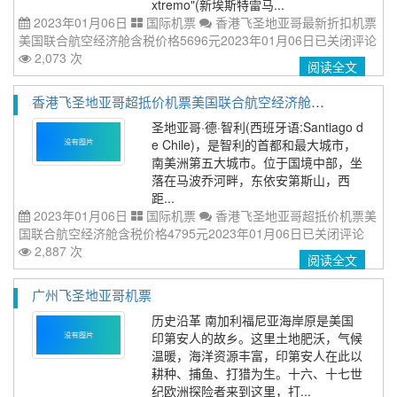
xtremo"(新埃斯特雷马...
2023年01月06日
国际机票
香港飞圣地亚哥最新折扣机票
美国联合航空经济舱含税价格5696元2023年01月06日
已关闭评论
2,073 次
阅读全文
香港飞圣地亚哥超抵价机票美国联合航空经济舱含税价格4795元2023年01月06日
圣地亚哥·德·智利(西班牙语:Santiago d
e Chile)，是智利的首都和最大城市，
南美洲第五大城市。位于国境中部，坐
落在马波乔河畔，东依安第斯山，西
距...
2023年01月06日
国际机票
香港飞圣地亚哥超抵价机票美
国联合航空经济舱含税价格4795元2023年01月06日
已关闭评论
2,887 次
阅读全文
广州飞圣地亚哥机票
历史沿革 南加利福尼亚海岸原是美国
印第安人的故乡。这里土地肥沃，气候
温暖，海洋资源丰富，印第安人在此以
耕种、捕鱼、打猎为生。十六、十七世
纪欧洲探险者来到这里，打...