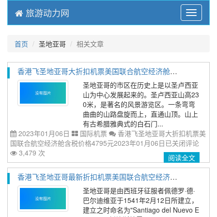
旅游动力网
Menu
首页
圣地亚哥
相关文章
香港飞圣地亚哥大折扣机票美国联合航空经济舱含税价格4795元2023年01月06日
圣地亚哥的市区在历史上是以圣卢西亚
山为中心发展起来的。圣卢西亚山高23
0米，是著名的风景游览区。一条弯弯
曲曲的山路盘旋而上，直通山顶。山上
有古希腊雅典式的白石门...
2023年01月06日
国际机票
香港飞圣地亚哥大折扣机票美
国联合航空经济舱含税价格4795元2023年01月06日
已关闭评论
3,479 次
阅读全文
香港飞圣地亚哥最新折扣机票美国联合航空经济舱含税价格5696元2023年01月06日
圣地亚哥是由西班牙征服者佩德罗·德·
巴尔迪维亚于1541年2月12日所建立，
建立之时命名为"Santiago del Nuevo E