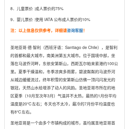
8．儿童票价 :成人票价的75%
9．婴儿票价 :使用 IATA 公布成人票价的10%
注：以上信息仅供参考，详细请
咨询客服
！
圣地亚哥·德·智利（西班牙语：Santiago de Chile），是智利
的首都和最大城市，南美洲第五大城市。位于国境中部，坐
落在马波乔河畔，东依安第斯山，西距瓦尔帕来索港约100公
里。夏季干燥温和，冬季凉爽多雨雾，碧波粼粼的马波乔河
从城边缓缓流过，终年积雪的安第斯山仿佛一顶闪闪发光的
银冠，天然山水给增添了动人的风韵。圣地亚哥市所在的地
区夏季（10月至次年3月）气温并不太热，最热的1月份平均
温度是20℃左右；冬天也不太冷，最冷的7月份平均温度也
有8℃左右。
圣地亚哥是一个由多个市镇构成的城市，虽均属圣地亚哥首