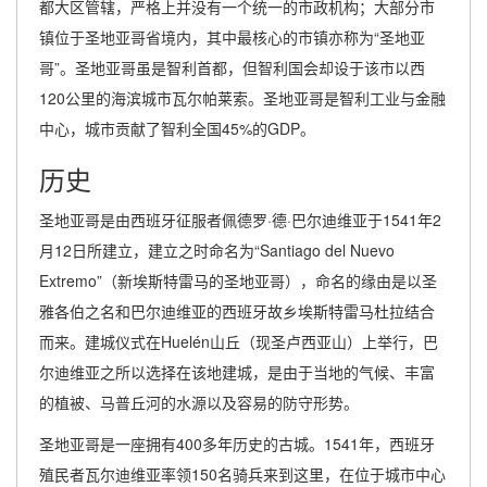
都大区管辖，严格上并没有一个统一的市政机构；大部分市
镇位于圣地亚哥省境内，其中最核心的市镇亦称为“圣地亚
哥”。圣地亚哥虽是智利首都，但智利国会却设于该市以西
120公里的海滨城市瓦尔帕莱索。圣地亚哥是智利工业与金融
中心，城市贡献了智利全国45%的GDP。
历史
圣地亚哥是由西班牙征服者佩德罗·德·巴尔迪维亚于1541年2
月12日所建立，建立之时命名为“Santiago del Nuevo
Extremo”（新埃斯特雷马的圣地亚哥），命名的缘由是以圣
雅各伯之名和巴尔迪维亚的西班牙故乡埃斯特雷马杜拉结合
而来。建城仪式在Huelén山丘（现圣卢西亚山）上举行，巴
尔迪维亚之所以选择在该地建城，是由于当地的气候、丰富
的植被、马普丘河的水源以及容易的防守形势。
圣地亚哥是一座拥有400多年历史的古城。1541年，西班牙
殖民者瓦尔迪维亚率领150名骑兵来到这里，在位于城市中心