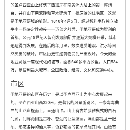
的圣卢西亚山上修筑了西班牙在南美洲大陆上的第一座炮
台，并在山下用泥砖和草木建筑了一批原始的住宅区，这就
是圣地亚哥城的雏形。1818年4月5日，经过智利争取独立战
争中一场决定性战役——迈普之战后，圣地亚哥成为智利的
首都。公元19世纪因智利发现铜矿并逐渐大规模开采，城市
迅速得到发展。在随后的年月里，数次遭受地震、洪水等自
然灾害的破坏，市区历史性建筑物受到严重毁坏。今天的圣
地亚哥是一座现代化的城市，面积640多平方公里，人口534
万，是智利最大城市，全国政治、经济、文化和交通中心。
市区
圣地亚哥的市区在历史上是以圣卢西亚山为中心发展起来
的。圣卢西亚山高230米，是著名的风景游览区。一条弯弯曲
曲的山路盘旋而上，直通山顶。山上有古希腊雅典式的白石
门廊，门廊两侧是古朴、苍劲的巨型壁画。满山都是茎干肥
硕、形态各异的仙人掌，色彩艳丽的花草点缀其间。山腰有