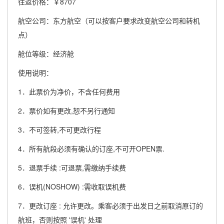
往返价格：￥8707
航空公司：东方航空（可以按客户要求改变航空公司和转机
点）
舱位等级：经济舱
使用说明：
1．此票价为净价，不含任何费用
2．票价如有更改,恕不另行通知
3．不可签转,不可更改行程
4．所有航段必须有确认的订座,不可开OPEN票.
5．退票手续 :可退票,需缴纳手续费
6．误机(NOSHOW) :需收取误机费
7．更改订座 : 允许更改。乘客必须于出发日之前取消原订的
航班，否则按照 '误机' 处理