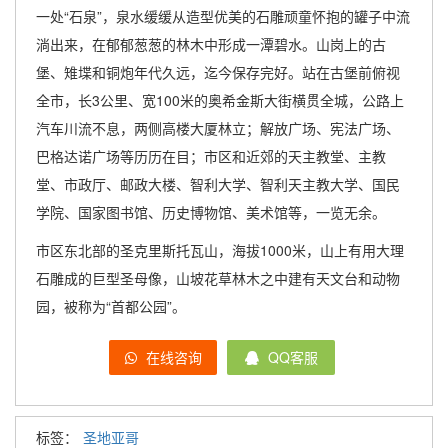
一处“石泉”，泉水缓缓从造型优美的石雕顽童怀抱的罐子中流
淌出来，在郁郁葱葱的林木中形成一潭碧水。山岗上的古
堡、雉堞和铜炮年代久远，迄今保存完好。站在古堡前俯视
全市，长3公里、宽100米的奥希金斯大街横贯全城，公路上
汽车川流不息，两侧高楼大厦林立；解放广场、宪法广场、
巴格达诺广场等历历在目；市区和近郊的天主教堂、主教
堂、市政厅、邮政大楼、智利大学、智利天主教大学、国民
学院、国家图书馆、历史博物馆、美术馆等，一览无余。
市区东北部的圣克里斯托瓦山，海拔1000米，山上有用大理
石雕成的巨型圣母像，山坡花草林木之中建有天文台和动物
园，被称为“首都公园”。
在线咨询
QQ客服
标签：
圣地亚哥