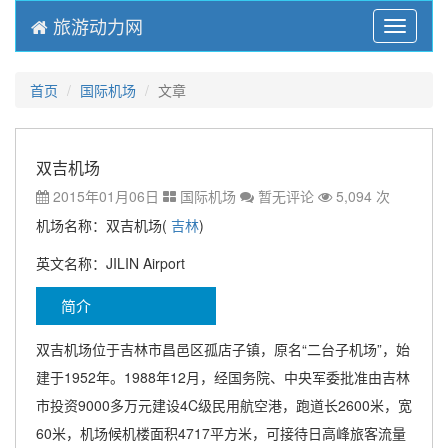
旅游动力网
Menu
首页
国际机场
文章
双吉机场
2015年01月06日
国际机场
暂无评论
5,094 次
机场名称：双吉机场(
吉林
)
英文名称：JILIN Airport
简介
双吉机场位于吉林市昌邑区孤店子镇，原名“二台子机场”，始
建于1952年。1988年12月，经国务院、中央军委批准由吉林
市投资9000多万元建设4C级民用航空港，跑道长2600米，宽
60米，机场候机楼面积4717平方米，可接待日高峰旅客流量