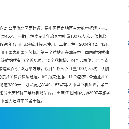
东北方向21公里渝北区两路镇，是中国西南地区三大航空枢纽之一。
，宽45米。一期工程按设计年旅客吞吐量100万人\次、候机楼
990年1月正式建成并投入使用。二期工程于2004年12月12日
别用于国内和国际候机。第三个航站正在建设中。国内航站楼建
，该航站楼有19个近机位，15个登机桥，24个远机位，54个值
楼建筑面积1.8万平方米，设计年旅客吞吐量100万人\次，该航
票,4个检验检疫通道、5个海关通道、11个边防检查通道,5个
跑道3200米，可以满足A340、B747等大中型飞机起降。第二
设重庆轻轨三号线机场站台。 重庆江北国际机场2007年旅客
，中国大陆城市的第十位。 ……