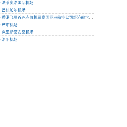
法莱奥洛国际机场
昌迪加尔机场
香港飞曼谷冰点价机票泰国亚洲航空公司经济舱含税价格766元2023年01月24日
芒市机场
克里斯蒂安桑机场
洛阳机场