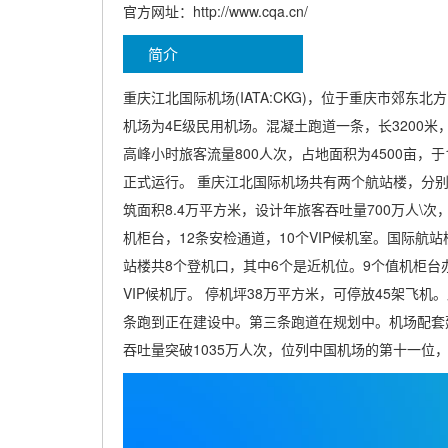
官方网址：http://www.cqa.cn/
简介
重庆江北国际机场(IATA:CKG)，位于重庆市郊
机场为4E级民用机场。混凝土跑道一条，长3200米
高峰小时旅客流量800人次，占地面积为4500亩，于1
正式运行。 重庆江北国际机场共有两个航站楼，分
筑面积8.4万平方米，设计年旅客吞吐量700万人\次
机柜台，12条安检通道，10个VIP候机室。国际航站
站楼共8个登机口，其中6个是近机位。9个值机柜台办
VIP候机厅。 停机坪38万平方米，可停放45架飞机。
条跑到正在建设中。第三条跑道在规划中。机场配套建
吞吐量突破1035万人次，位列中国机场的第十一位