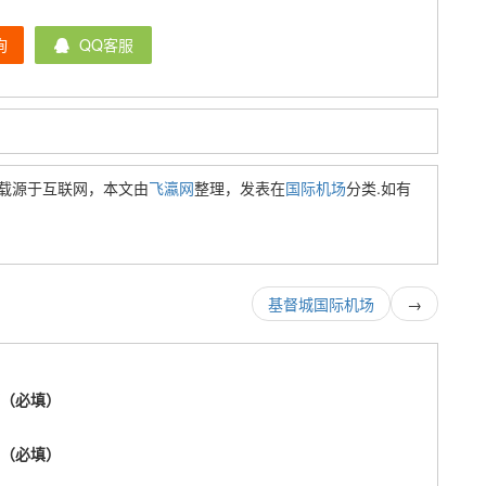
询
QQ客服
载源于互联网，本文由
飞瀛网
整理，发表在
国际机场
分类.如有
基督城国际机场
→
称（必填）
箱（必填）