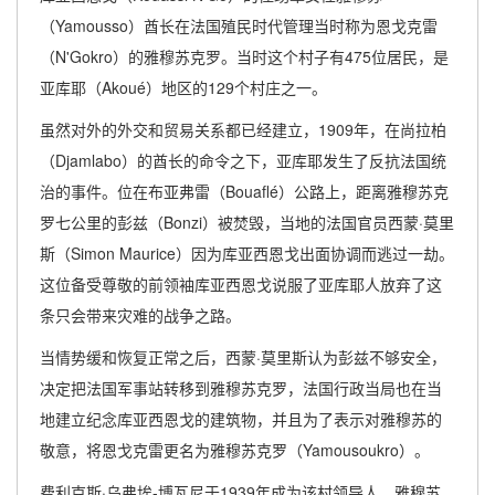
（Yamousso）酋长在法国殖民时代管理当时称为恩戈克雷
（N'Gokro）的雅穆苏克罗。当时这个村子有475位居民，是
亚库耶（Akoué）地区的129个村庄之一。
虽然对外的外交和贸易关系都已经建立，1909年，在尚拉柏
（Djamlabo）的酋长的命令之下，亚库耶发生了反抗法国统
治的事件。位在布亚弗雷（Bouaflé）公路上，距离雅穆苏克
罗七公里的彭兹（Bonzi）被焚毁，当地的法国官员西蒙·莫里
斯（Simon Maurice）因为库亚西恩戈出面协调而逃过一劫。
这位备受尊敬的前领袖库亚西恩戈说服了亚库耶人放弃了这
条只会带来灾难的战争之路。
当情势缓和恢复正常之后，西蒙·莫里斯认为彭兹不够安全，
决定把法国军事站转移到雅穆苏克罗，法国行政当局也在当
地建立纪念库亚西恩戈的建筑物，并且为了表示对雅穆苏的
敬意，将恩戈克雷更名为雅穆苏克罗（Yamousoukro）。
费利克斯·乌弗埃-博瓦尼于1939年成为该村领导人，雅穆苏