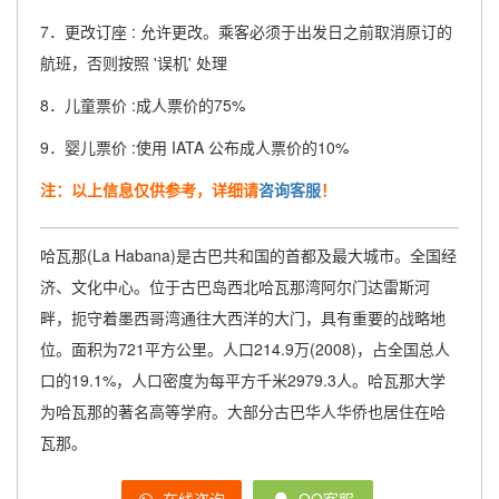
7．更改订座 : 允许更改。乘客必须于出发日之前取消原订的
航班，否则按照 '误机' 处理
8．儿童票价 :成人票价的75%
9．婴儿票价 :使用 IATA 公布成人票价的10%
注：以上信息仅供参考，详细请
咨询客服
！
哈瓦那(La Habana)是古巴共和国的首都及最大城市。全国经
济、文化中心。位于古巴岛西北哈瓦那湾阿尔门达雷斯河
畔，扼守着墨西哥湾通往大西洋的大门，具有重要的战略地
位。面积为721平方公里。人口214.9万(2008)，占全国总人
口的19.1%，人口密度为每平方千米2979.3人。哈瓦那大学
为哈瓦那的著名高等学府。大部分古巴华人华侨也居住在哈
瓦那。