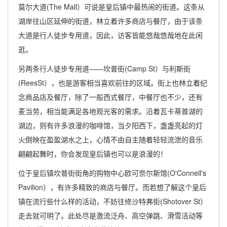
莫尔大道(The Mall）可说是皇后镇中最热闹的街道。这条从
湖岸往山区延伸的街道，林立着许多商店与餐厅，由于该条
大道是行人徒步专用道，因此，访客皆能悠哉悠哉地在此闲
逛。
另两条行人徒步专用道——坎普街(Camp St）与利斯街
(ReesSt），也是游客相当喜欢前往的区域。街上也林立着纪
念商品店及餐厅，除了一般西式餐厅，中餐厅也不少，还有
麦当劳，相当能满足各地观光客的需求。沿着瓦卡蒂普湖的
湖边，则有许多浪漫的咖啡馆，当夕阳西下，盏盏亮起的灯
火倒映在盈盈湖水之上，心情不由自主随着轻轻流泄的音乐
翩翩起舞时，你会发现皇后镇也可以是浪漫的！
位于皇后镇坎普街街角的购物中心欧可奈尔斯馆(O'Connell's
Pavilion），有许多精致的商店与餐厅。而若想了解这个皇后
镇在流行些什么样的活动，不妨往修沙特弗街(Shotover St）
走去就可明了。此处尽是激流泛舟、高空弹跳、滑雪活动等