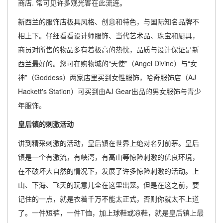
商店. 常可见许多观光客在此流连。
新西兰的服饰店极具风格、创意和特色，与国际知名品牌不
相上下。仔细看看设计师服饰、当代艺术品、珠宝和厨具，
商员对所售的物品多有着极高的热忱，品质与设计保证是新
西兰最好的。您可在购物城的“天使”（Angel Divine）与“女
神”（Goddess）两家店里买到女性服饰，哈奇服饰店（AJ
Hackett's Station）可买到由AJ Gear出品的男女服饰与青少
年服饰。
皇后镇的刺激活动
讲到精采刺激的活动，皇后镇在世界上绝对名列前茅。皇后
镇是一个有激流，有峡湾，有高山等惊险刺激的优良环境，
在不破坏大自然的情况下，发展了许多惊险刺激的活动。上
山、下海、飞天的玩意儿全在这里出笼。但是在这之前，要
记住的一点，就是衣着千万不能太正式，否则你就太不上道
了。一件短裤，一件T恤，加上球鞋或凉鞋，就是皇后镇上最