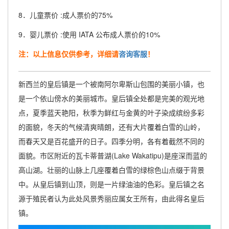
8．儿童票价 :成人票价的75%
9．婴儿票价 :使用 IATA 公布成人票价的10%
注：以上信息仅供参考，详细请
咨询客服
！
新西兰的皇后镇是一个被南阿尔卑斯山包围的美丽小镇，也
是一个依山傍水的美丽城市。皇后镇全处都是完美的观光地
点，夏季蓝天艳阳，秋季为鲜红与金黄的叶子染成缤纷多彩
的面貌，冬天的气候清爽晴朗，还有大片覆着白雪的山岭，
而春天又是百花盛开的日子。四季分明，各有着截然不同的
面貌。市区附近的瓦卡蒂普湖(Lake Wakatipu)是座深而蓝的
高山湖。壮丽的山脉上几座覆着白雪的绿棕色山点缀于背景
中。从皇后镇到山顶，则是一片绿油油的色彩。皇后镇之名
源于殖民者认为此处风景秀丽应属女王所有，由此得名皇后
镇。