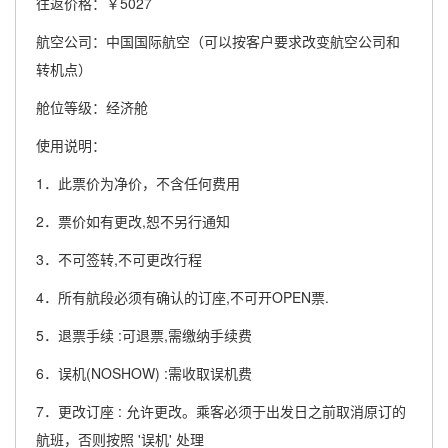
往返价格：￥5027
航空公司：中国国际航空（可以按客户要求改变航空公司和
转机点）
舱位等级：经济舱
使用说明：
1．此票价为净价，不含任何费用
2．票价如有更改,恕不另行通知
3．不可签转,不可更改行程
4．所有航段必须有确认的订座,不可开OPEN票.
5．退票手续 :可退票,需缴纳手续费
6．误机(NOSHOW) :需收取误机费
7．更改订座 : 允许更改。乘客必须于出发日之前取消原订的
航班，否则按照 '误机' 处理