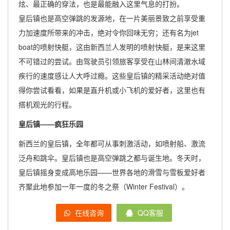
炫、最正确的穿法，也是最能融入这里气息的打扮。
皇后镇也是高空弹跳的发源地，在一片美丽景致之前享受重
力加速度所带来的冲击，绝对令你回味无穷；还有名为jet
boat的喷射快艇，这由新西兰人发明的喷射快艇，是来这里
不可错过的尝试。由驾驶员引领旅客享受在山林间清澈水域
疾行的速度感让人大呼过瘾。这些皇后镇的精采活动绝对值
得你尝试看看，如果是直升机或小飞机的爱好者，这里也有
搭机观光的行程。
皇后镇——疯狂乐园
新西兰的皇后镇，全年都可从事刺激活动，如喷射船、激流
泛舟和跳伞。皇后镇也是高空弹跳之都与诞生地。冬天时，
皇后镇摇身变成高地乐园——世界各地的滑雪与雪板爱好者
齐聚此地参加一年一度的冬之祭（Winter Festival）。
在线咨询
QQ客服