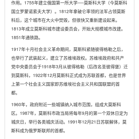
作用。1755年建立俄国第一所大学──莫斯科大学（今莫斯科
国立罗蒙诺索夫大学）。1812年拿破仑率领的法军占领莫斯
科后，这个城市在大火中焚毁，但很快又重新建设起来。
1813年成立莫斯科城市建设委员会，开始大规模城市改建。
1851年通铁路。
1917年十月社会主义革命期间，莫斯科紧随彼得格勒之后，
也举行了武装起义，建立了苏维埃政权。苏维埃政府和共产
党中央委员会于1918年3月从彼得格勒（后改名圣彼得堡）迁
到莫斯科，1922年12月莫斯科正式成为苏联首都，也是世界
上第一个社会主义国家即苏维埃社会主义共和国联盟的首
都。
1960年，政府附近一些城镇纳入城市范围，组成大莫斯科
区。1987年，莫斯科市政当局将每年9月的第一个双休日定为
城庆日，举行各类城庆活动。1991年12月21日苏联解体，莫
斯科成为俄罗斯联邦的首都。