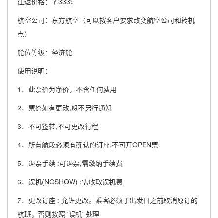
往返价格：￥3339
航空公司：东方航空（可以按客户要求改变航空公司和转机
点）
舱位等级：经济舱
使用说明：
1．此票价为净价，不含任何费用
2．票价如有更改,恕不另行通知
3．不可签转,不可更改行程
4．所有航段必须有确认的订座,不可开OPEN票.
5．退票手续 :可退票,需缴纳手续费
6．误机(NOSHOW) :需收取误机费
7．更改订座 : 允许更改。乘客必须于出发日之前取消原订的
航班，否则按照 '误机' 处理